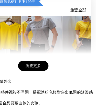
防曬透氣棉T 只要190元
瀏覽全部
希望相隨雙面T
每日一笑雙面T
面T (3色
瀏覽更多
當薄外套
-
+
-
+
-
+
NT$ 190
NT$ 190
N
NT$ 450
NT$ 450
N
接讓整件襯衫不單調，搭配淡粉色輕鬆穿出低調的活潑感
，適合想要藏曲線的女孩。
加入購物車