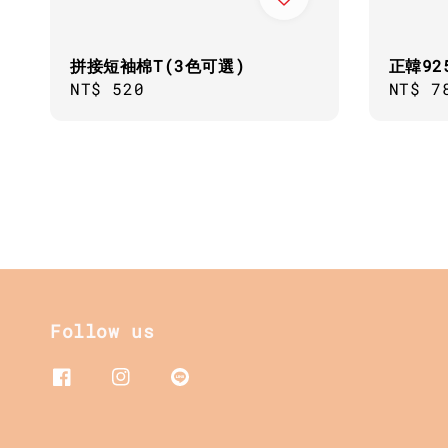
拼接短袖棉T(3色可選)
正韓9
Regular
NT$ 520
Regul
NT$ 7
price
price
Follow us