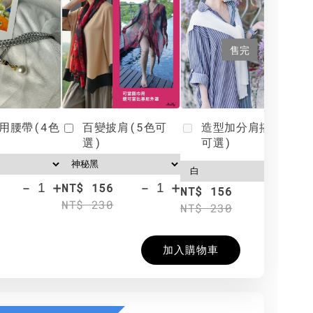
售完
用腰帶(4色
百變披肩(5色可
造型加分肩搭(4色
選)
可選)
-
+
-
+
NT$ 156
N
NT$ 156
NT$ 230
N
NT$ 230
加入購物車