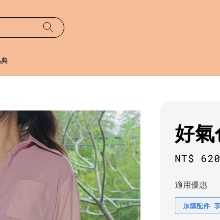
易典
好氣
Regula
NT$ 62
price
適用優惠
加購配件 