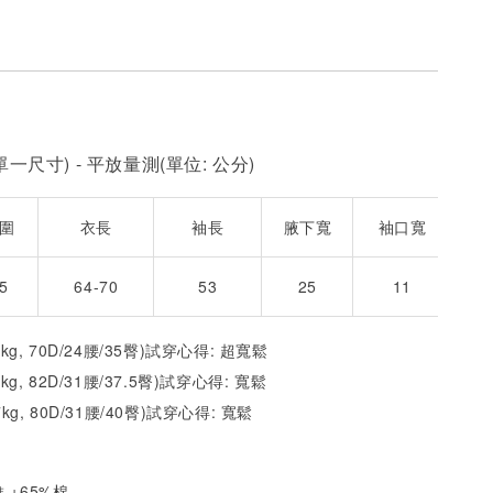
一尺寸) - 平放量測(單位: 公分)
圍
衣長
袖長
腋下寬
袖口寬
5
64-70
53
25
11
2kg, 70D/24腰/35臀)試穿心得: 超寬鬆
1kg, 82D/31腰/37.5臀)試穿心得:
寬
鬆
7kg, 80D/31腰/40臀)試穿心得:
寬
鬆
 +65%棉