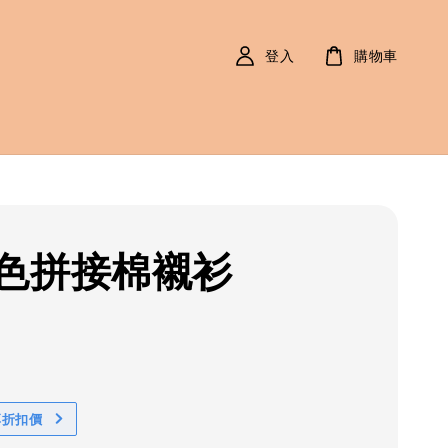
登入
購物車
色拼接棉襯衫
r
0
享折扣價