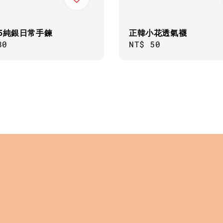
25純銀日常手鍊
正韓小花透氣襪
ar
80
Regular
NT$ 50
price