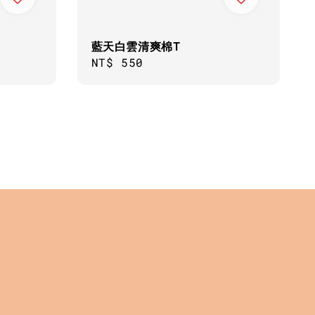
藍天白雲清爽棉T
Regular
NT$ 550
price