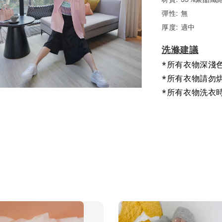
彈性: 無
厚度: 適中
洗滌建議
*所有衣物深淺
*所有衣物請勿
*所有衣物洗衣