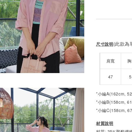
(此款為單
尺寸說明
肩寬
胸
47
5
*小編A(162cm, 5
*小編B(158cm, 6
*小編C(158cm, 6
材質說明
材質: 35%聚酯纖維