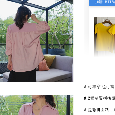
加購 MIT
素色雙
可選)
# 可單穿 也可
NT$ 190
NT$ 450
# 2種材質拼
# 是微挺面料