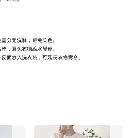
色需分開洗滌，避免染色。
烘乾，避免衣物縮水變形。
時反面放入洗衣袋，可延長衣物壽命。