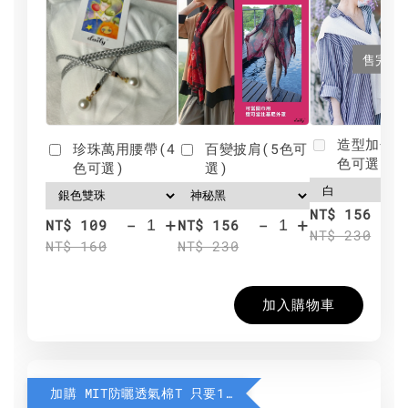
售完
造型加分肩
珍珠萬用腰帶(4
百變披肩(5色可
色可選)
色可選)
選)
NT$ 156
-
+
-
+
NT$ 109
NT$ 156
NT$ 230
NT$ 160
NT$ 230
加入購物車
加購 MIT防曬透氣棉T 只要190元