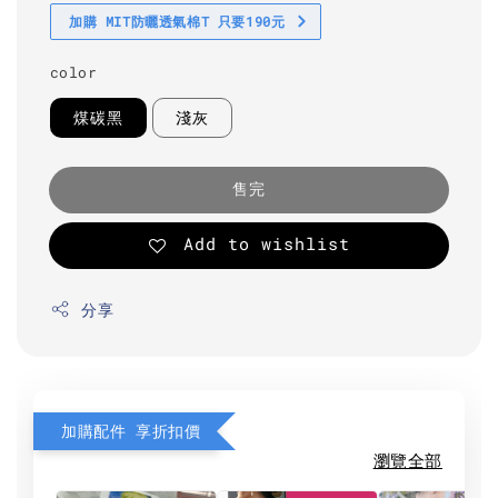
加購 MIT防曬透氣棉T 只要190元
color
煤碳黑
淺灰
售完
Add to wishlist
分享
加購配件 享折扣價
瀏覽全部