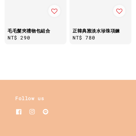
毛毛髮夾禮物包組合
正韓典雅淡水珍珠項鍊
Regular
NT$ 290
Regular
NT$ 780
price
price
Follow us