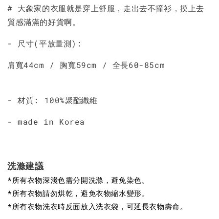
# 大象家的衣服就是穿上舒服，走出去不撞衫，摸上去
質感滿滿的好貨啊。
- 尺寸(平放量測):
肩寬44cm / 胸寬59cm / 全長60-85cm
- 材質: 100%聚酯纖維
- made in Korea
洗滌建議
*所有衣物深淺色需分開洗滌，避免染色。
*所有衣物請勿烘乾，避免衣物縮水變形。
*所有衣物洗衣時反面放入洗衣袋，可延長衣物壽命。