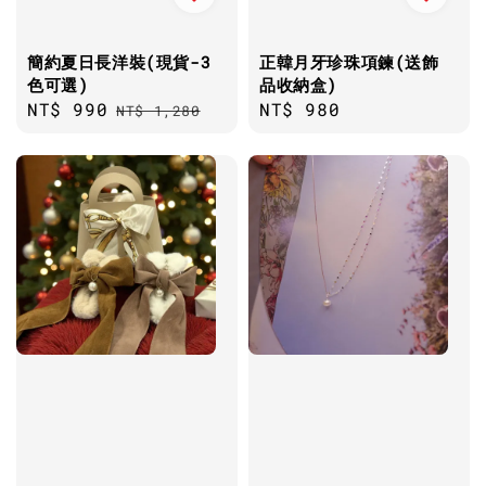
簡約夏日長洋裝(現貨-3
正韓月牙珍珠項鍊(送飾
色可選)
品收納盒)
Sale
NT$ 990
Regular
Regular
NT$ 980
NT$ 1,280
price
price
price