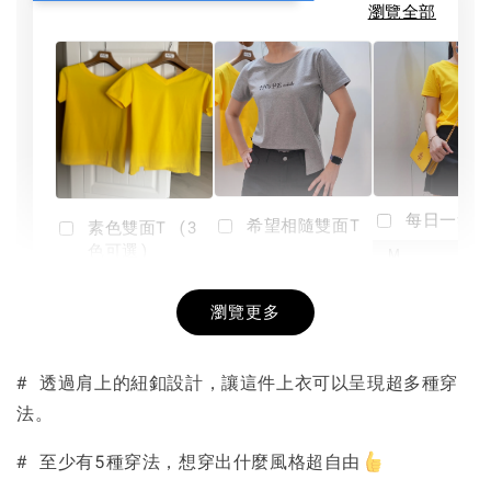
瀏覽全部
每日一笑雙
希望相隨雙面T
素色雙面T (3
色可選)
-
NT$ 190
瀏覽更多
NT$ 450
-
+
-
+
NT$ 190
NT$ 190
NT$ 450
NT$ 450
# 透過肩上的紐釦設計，讓這件上衣可以呈現超多種穿
法。
加入購物車
# 至少有5種穿法，想穿出什麼風格超自由