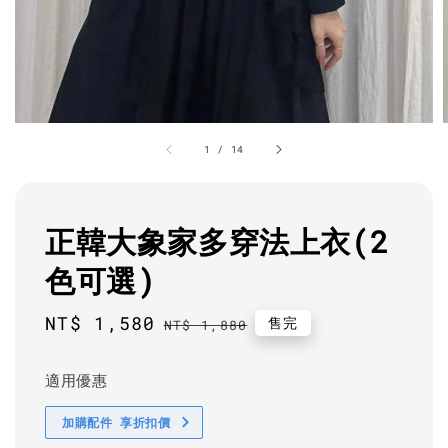
1
/
14
正韓大象家多穿法上衣(2
色可選)
Sale
NT$ 1,580
Regular
售完
NT$ 1,880
price
price
適用優惠
加購配件 享折扣價