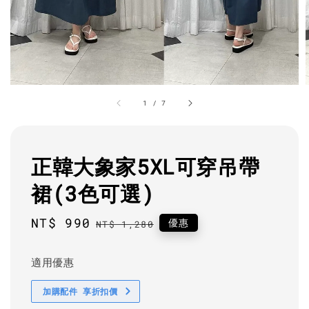
1
/
7
正韓大象家5XL可穿吊帶
裙(3色可選)
Sale
NT$ 990
Regular
優惠
NT$ 1,280
price
price
適用優惠
加購配件 享折扣價