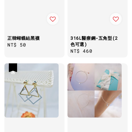
正韓蝴蝶結黑襪
316L醫療鋼-五角型(2
色可選)
Regular
NT$ 50
Regular
NT$ 460
price
price
優惠