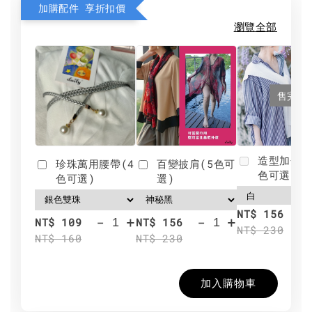
加購配件 享折扣價
瀏覽全部
售完
造型加分肩
珍珠萬用腰帶(4
百變披肩(5色可
色可選)
色可選)
選)
NT$ 156
-
+
-
+
NT$ 109
NT$ 156
NT$ 230
NT$ 160
NT$ 230
加入購物車