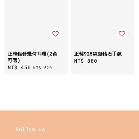
正韓銀針幾何耳環(2色
正韓925純銀鋯石手鍊
可選)
Regular
NT$ 880
Sale
NT$ 450
Regular
NT$ 520
price
price
price
Follow us