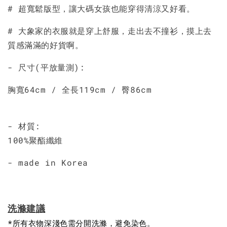
加入購物車
# 超寬鬆版型，讓大碼女孩也能穿得清涼又好看。
# 大象家的衣服就是穿上舒服，走出去不撞衫，摸上去
質感滿滿的好貨啊。
- 尺寸(平放量測):
胸寬64cm / 全長119cm / 臀86cm
- 材質:
100%聚酯纖維
- made in Korea
洗滌建議
*所有衣物深淺色需分開洗滌，避免染色。