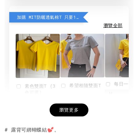
加購 MIT防曬透氣棉T 只要190元
瀏覽全部
每日一笑雙
希望相隨雙面T
素色雙面T (3
色可選)
-
NT$ 190
瀏覽更多
NT$ 450
-
+
-
+
NT$ 190
NT$ 190
NT$ 450
NT$ 450
# 露背可綁蝴蝶結
。