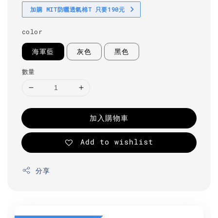
加購 MIT防曬透氣棉T 只要190元
color
海軍藍
灰色
黑色
數量
加入購物車
Add to wishlist
分享