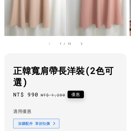
1
/
12
正韓寬肩帶長洋裝(2色可
選)
Sale
NT$ 990
Regular
優惠
NT$ 1,280
price
price
適用優惠
加購配件 享折扣價