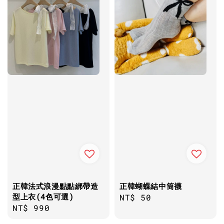
正韓法式浪漫點點綁帶造
正韓蝴蝶結中筒襪
型上衣(4色可選)
Regular
NT$ 50
Regular
NT$ 990
price
price