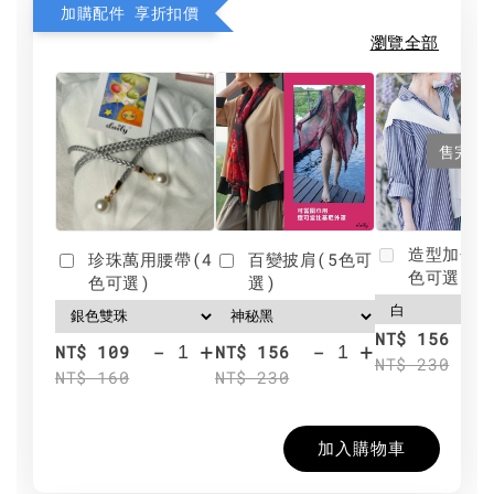
加購配件 享折扣價
瀏覽全部
售完
造型加分肩
珍珠萬用腰帶(4
百變披肩(5色可
色可選)
色可選)
選)
NT$ 156
-
+
-
+
NT$ 109
NT$ 156
NT$ 230
NT$ 160
NT$ 230
加入購物車