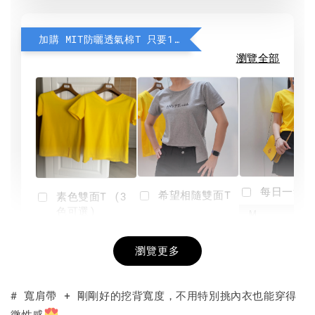
加購 MIT防曬透氣棉T 只要190元
瀏覽全部
每日一笑雙
希望相隨雙面T
素色雙面T (3
色可選)
-
NT$ 190
瀏覽更多
NT$ 450
-
+
-
+
NT$ 190
NT$ 190
NT$ 450
NT$ 450
# 寬肩帶 + 剛剛好的挖背寬度，不用特別挑內衣也能穿得
微性感