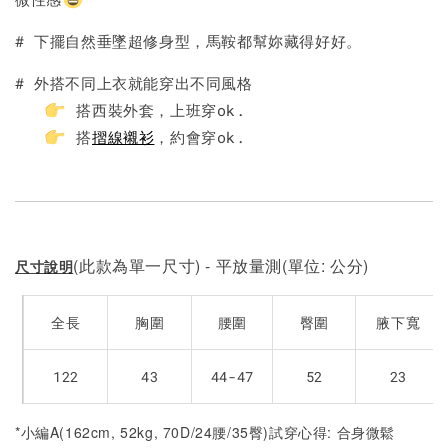
加入購物車
# 下擺自然垂墜超修身型，馬鞍都幫妳藏得好好。
# 外搭不同上衣就能穿出不同風格
搭西裝外套，上班穿ok.
搭
摺線襯衫
，約會穿ok.
(此款為單一尺寸) - 平放量測(單位: 公分)
尺寸說明
全長
胸圍
腰圍
臀圍
腋下寬
122
43
44-47
52
23
*小編A(162cm, 52kg, 70D/24腰/35臀)試穿心得: 合身微鬆