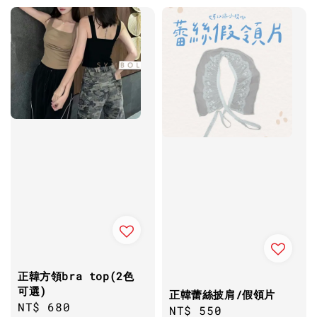
正韓方領bra top(2色
可選)
正韓蕾絲披肩/假領片
Regular
NT$ 680
Regular
NT$ 550