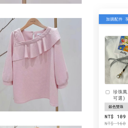
加購配件 
珍珠萬
可選)
NT$ 109
NT$ 160