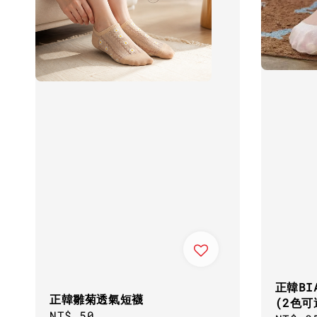
正韓BI
正韓雛菊透氣短襪
(2色可
Regular
NT$ 50