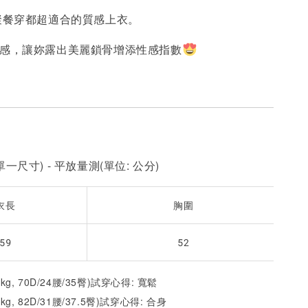
/聚餐穿都超適合的質感上衣。
-
+
-
+
-
+
NT$ 190
NT$ 190
N
NT$ 450
NT$ 450
N
計感，讓妳露出美麗鎖骨增添性感指數
加入購物車
一尺寸) - 平放量測(單位: 公分)
衣長
胸圍
59
52
2kg, 70D/24腰/35臀)試穿心得: 寬鬆
1kg, 82D/31腰/37.5臀)試穿心得: 合身