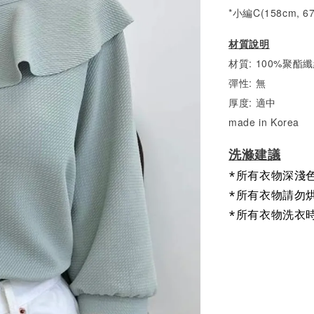
*小編C(158cm, 6
材質說明
材質: 100%聚酯
彈性: 無
厚度: 適中
made in Korea
洗滌建議
*所有衣物深淺
*所有衣物請勿
*所有衣物洗衣