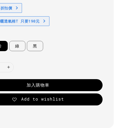
享折扣價
防曬透氣棉T 只要190元
粉
綠
黑
加入購物車
Add to wishlist