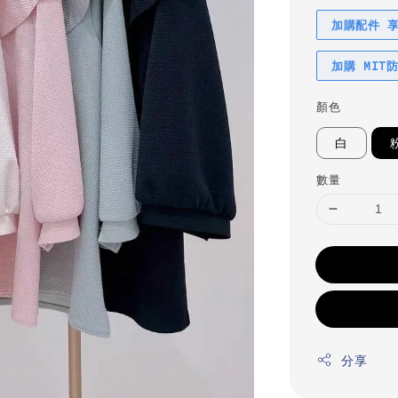
加購配件 
加購 MIT
顏色
白
數量
分享