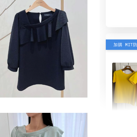
加購 MIT
素色雙
可選)