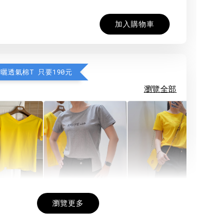
加入購物車
防曬透氣棉T 只要190元
瀏覽全部
希望相隨雙面T
每日一笑雙面T
面T (3色
瀏覽更多