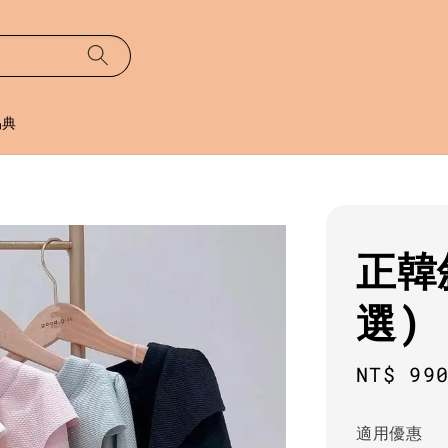
易典
正韓
選)
Sale
NT$ 99
price
適用優惠