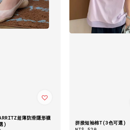
ARRITZ超薄防滑隱形襪
拼接短袖棉T(3色可選)
選)
Regular
NT$ 520