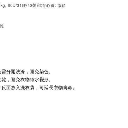
7kg, 80D/31腰/40臀)試穿心得: 微鬆
纖維
色需分開洗滌，避免染色。
烘乾，避免衣物縮水變形。
時反面放入洗衣袋，可延長衣物壽命。