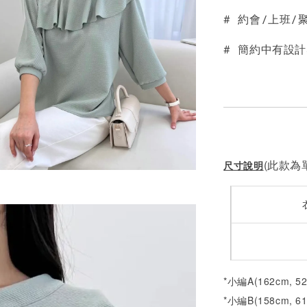
# 約會/上班
NT$ 190
NT$ 450
# 簡約中有設
(此款為單
尺寸說明
*小編A(162cm, 5
*小編B(158cm, 6