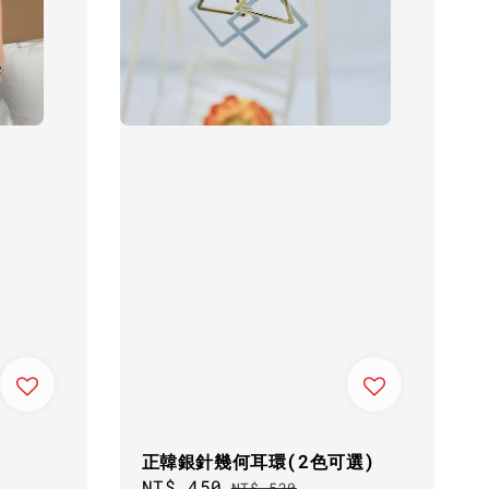
正韓銀針幾何耳環(2色可選)
Sale
NT$ 450
Regular
NT$ 520