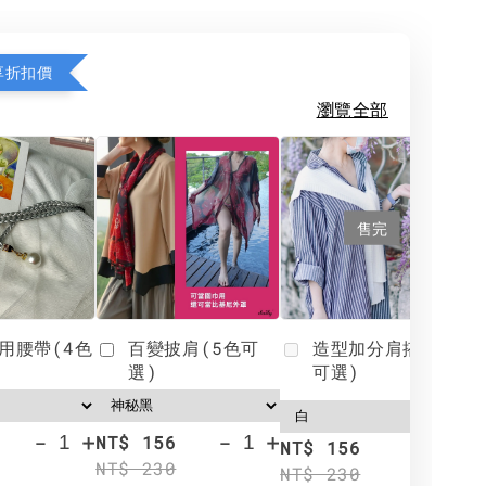
享折扣價
瀏覽全部
售完
用腰帶(4色
百變披肩(5色可
造型加分肩搭(4色
選)
可選)
-
+
-
+
NT$ 156
N
NT$ 156
NT$ 230
N
NT$ 230