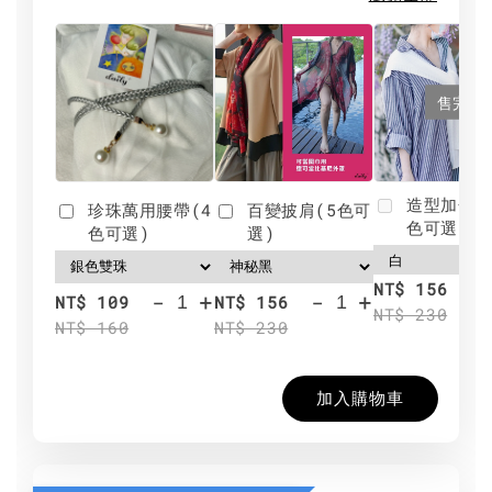
售完
造型加分肩
珍珠萬用腰帶(4
百變披肩(5色可
色可選)
色可選)
選)
NT$ 156
-
+
-
+
NT$ 109
NT$ 156
NT$ 230
NT$ 160
NT$ 230
加入購物車