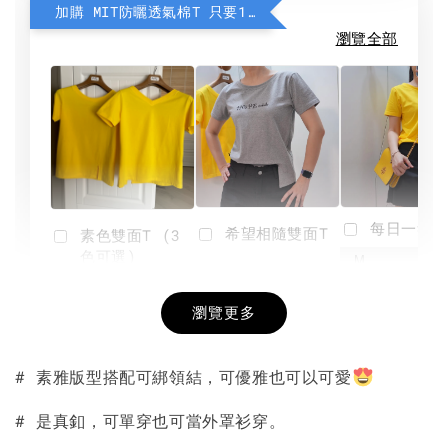
加購 MIT防曬透氣棉T 只要190元
瀏覽全部
每日一笑雙
希望相隨雙面T
素色雙面T (3
色可選)
-
NT$ 190
瀏覽更多
NT$ 450
-
+
-
+
NT$ 190
NT$ 190
NT$ 450
NT$ 450
# 素雅版型搭配可綁領結，可優雅也可以可愛
加入購物車
# 是真釦，可單穿也可當外罩衫穿。