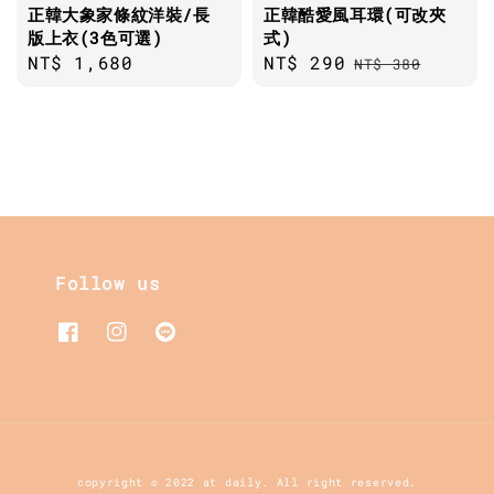
正韓大象家條紋洋裝/長
正韓酷愛風耳環(可改夾
版上衣(3色可選)
式)
Regular
NT$ 1,680
Sale
NT$ 290
Regular
NT$ 380
price
price
price
Follow us
copyright © 2022 at daily. All right reserved.