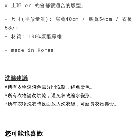
# 上班 or 約會都很適合的版型。
- 尺寸(平放量測): 肩寬40cm /
胸寬54cm / 衣長
58cm
- 材質: 100%聚酯纖維
- made in Korea
洗滌建議
*所有衣物深淺色需分開洗滌，避免染色。
*所有衣物請勿烘乾，避免衣物縮水變形。
*所有衣物洗衣時反面放入洗衣袋，可延長衣物壽命。
您可能也喜歡