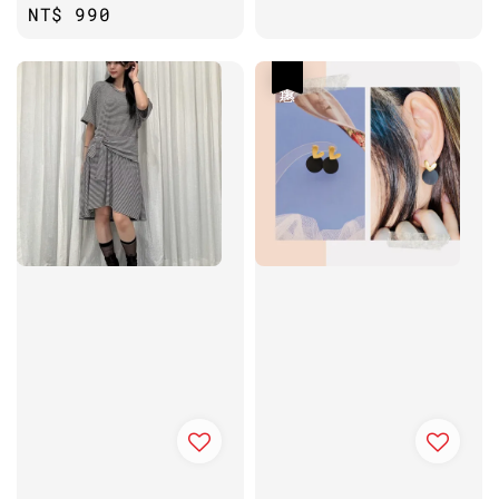
Regular
NT$ 990
price
price
優惠