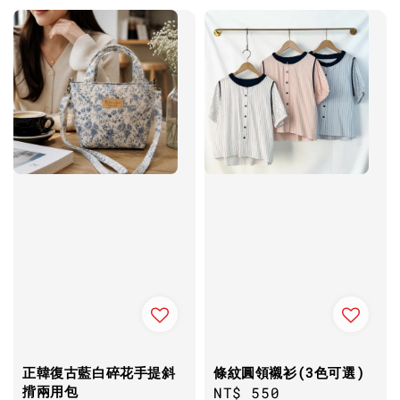
正韓復古藍白碎花手提斜
條紋圓領襯衫(3色可選)
揹兩用包
Regular
NT$ 550