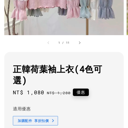
1
/
11
正韓荷葉袖上衣(4色可
選)
Sale
NT$ 1,080
Regular
優惠
NT$ 1,280
price
price
適用優惠
加購配件 享折扣價