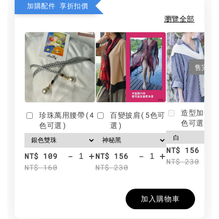
加購配件 享折扣價
瀏覽全部
售完
造型加分肩
珍珠萬用腰帶(4
百變披肩(5色可
色可選)
色可選)
選)
NT$ 156
-
+
-
+
NT$ 109
NT$ 156
NT$ 230
NT$ 160
NT$ 230
加入購物車