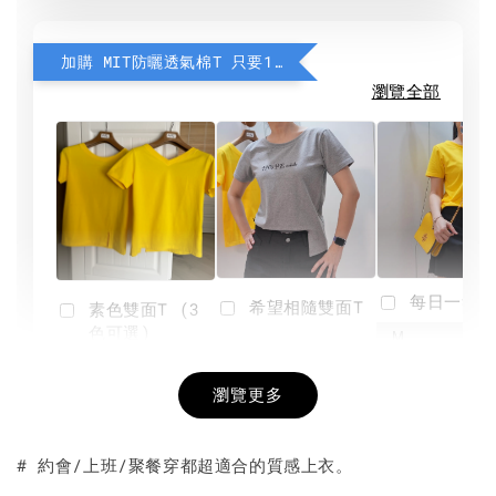
加購 MIT防曬透氣棉T 只要190元
瀏覽全部
每日一笑雙
希望相隨雙面T
素色雙面T (3
色可選)
-
NT$ 190
瀏覽更多
NT$ 450
-
+
-
+
NT$ 190
NT$ 190
NT$ 450
NT$ 450
# 約會/上班/聚餐穿都超適合的質感上衣。