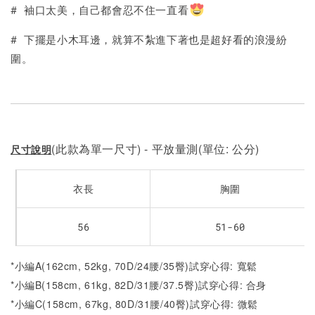
加入購物車
# 袖口太美，自己都會忍不住一直看
# 下擺是小木耳邊，就算不紮進下著也是超好看的浪漫紛
圍。
(此款為單一尺寸) - 平放量測(單位: 公分)
尺寸說明
衣長
胸圍
56
51-60
*小編A(162cm, 52kg, 70D/24腰/35臀)試穿心得: 寬鬆
*小編B(158cm, 61kg, 82D/31腰/37.5臀)試穿心得: 合身
*小編C(158cm, 67kg, 80D/31腰/40臀)試穿心得: 微鬆