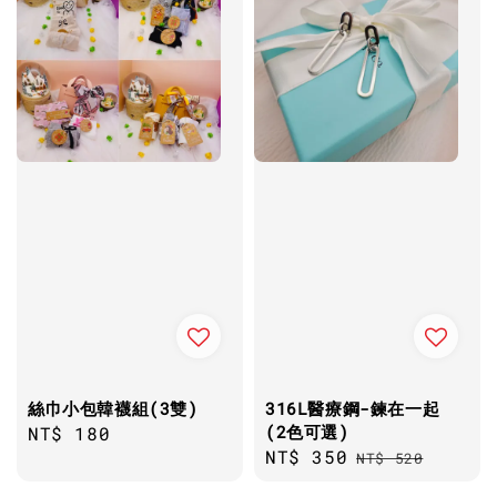
絲巾小包韓襪組(3雙)
316L醫療鋼-鍊在一起
(2色可選)
Regular
NT$ 180
Sale
NT$ 350
Regular
price
NT$ 520
price
price