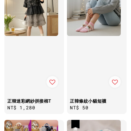
正韓迷彩網紗拼接棉T
正韓條紋小貓短襪
Regular
NT$ 1,280
Regular
NT$ 50
price
price
優惠