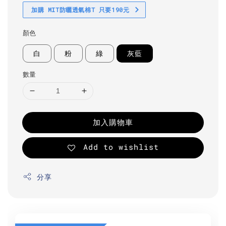
加購 MIT防曬透氣棉T 只要190元
顏色
白
粉
綠
灰藍
數量
加入購物車
Add to wishlist
分享