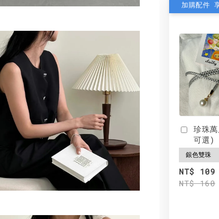
加購配件 
珍珠萬
可選)
NT$ 109
NT$ 160