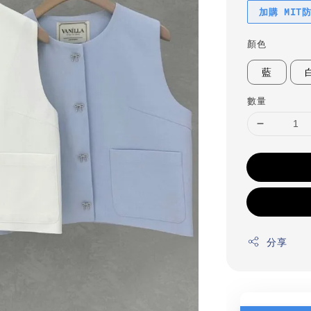
加購 MIT
顏色
藍
數量
分享