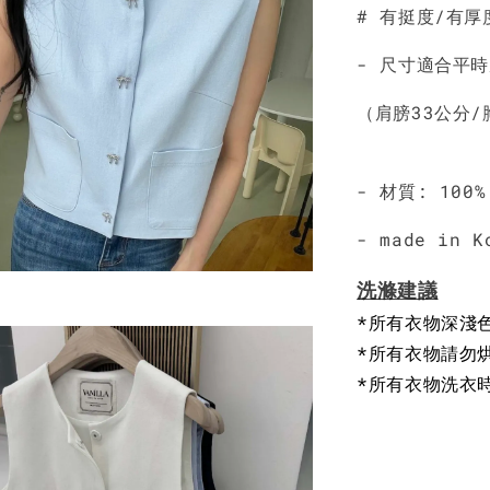
NT$ 450
# 有挺度/有
- 尺寸適合平時
（肩膀33公分/
- 材質: 100
- made in K
洗滌建議
*所有衣物深淺
*所有衣物請勿
*所有衣物洗衣