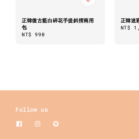
正韓復古藍白碎花手提斜揹兩用
正韓迷
包
Regul
NT$ 1
Regular
NT$ 990
price
price
Follow us