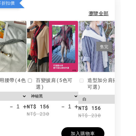
享折扣價
瀏覽全部
售完
用腰帶(4色
百變披肩(5色可
造型加分肩搭(4色
選)
可選)
-
+
-
+
NT$ 156
N
NT$ 156
NT$ 230
N
NT$ 230
加入購物車