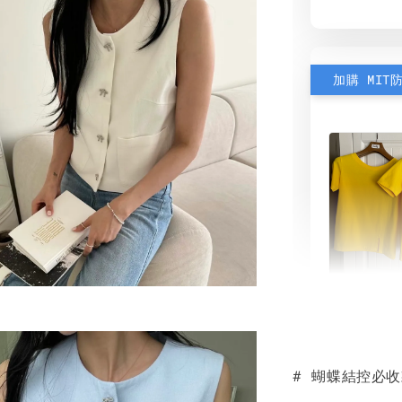
加購 MIT
素色雙
可選)
# 蝴蝶結控必
NT$ 190