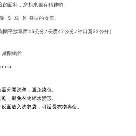
NT$ 450
NT$ 450
N
厚度的面料，穿起來很有精神喲。
穿 S 或 M 身型的女孩。
加入購物車
胸圍平放單面45公分/長度47公分/袖口寬22公分）
% 聚酯纖維
orea
色需分開洗滌，避免染色。
烘乾，避免衣物縮水變形。
時反面放入洗衣袋，可延長衣物壽命。