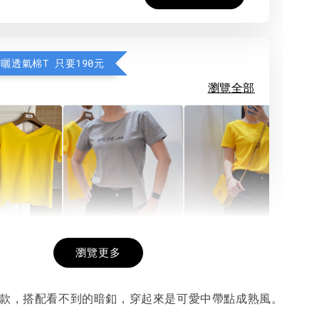
防曬透氣棉T 只要190元
瀏覽全部
希望相隨雙面T
每日一笑雙面T
面T (3色
瀏覽更多
收款，搭配看不到的暗釦，穿起來是可愛中帶點成熟風。
-
+
-
+
-
+
NT$ 190
NT$ 190
N