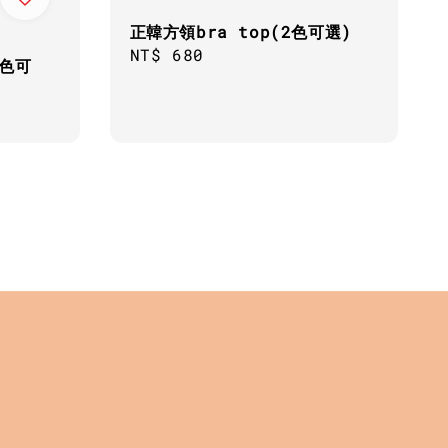
正韓方領bra top(2色可選)
Regular
NT$ 680
色可
price