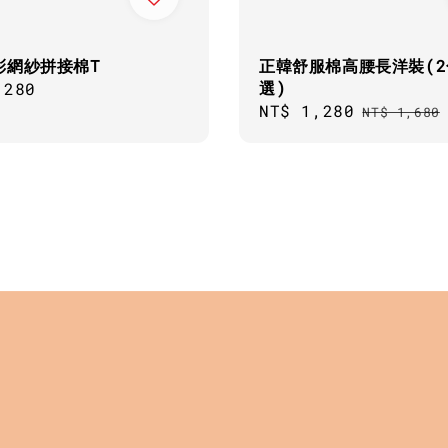
彩網紗拼接棉T
正韓舒服棉高腰長洋裝(2
選)
ar
,280
Sale
NT$ 1,280
Regular
NT$ 1,680
price
price