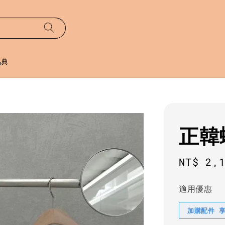
易典
正韓
Regula
NT$ 2,
price
適用優惠
加購配件 