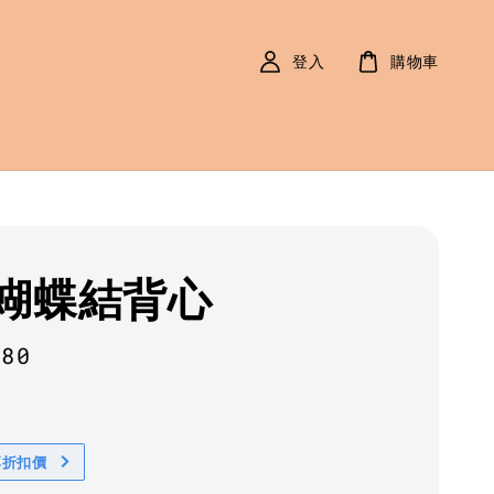
登入
購物車
蝴蝶結背心
r
180
享折扣價