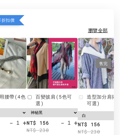
享折扣價
瀏覽全部
售完
用腰帶(4色
百變披肩(5色可
造型加分肩搭(4色
選)
可選)
-
+
-
+
NT$ 156
N
NT$ 156
NT$ 230
N
NT$ 230