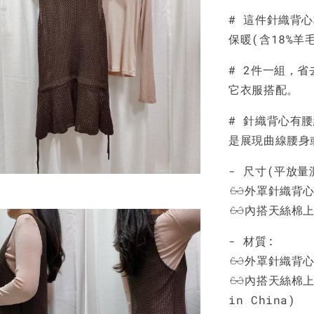
# 這件針織背
NT$ 190
保暖(含18%羊
NT$ 450
# 2件一組，
它衣服搭配。
# 針織背心有
是展現曲線腰身
- 尺寸(平放量
外罩針織背
內搭天絲棉
- 材質:
外罩針織背
內搭天絲棉
in China)