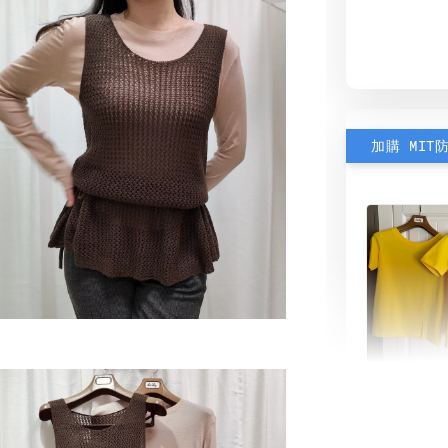
加購 MIT
素色雙
可選)