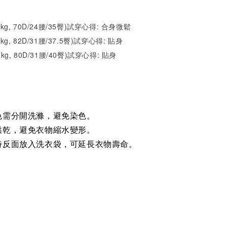
52kg, 70D/24腰/35臀)試穿心得: 合身微鬆
1kg, 82D/31腰/37.5臀)試穿心得: 貼身
7kg, 80D/31腰/40臀)試穿心得: 貼身
色需分開洗滌，避免染色。
烘乾，避免衣物縮水變形。
時反面放入洗衣袋，可延長衣物壽命。