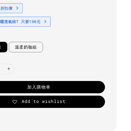
享折扣價
防曬透氣棉T 只要190元
組
溫柔奶咖組
加入購物車
Add to wishlist