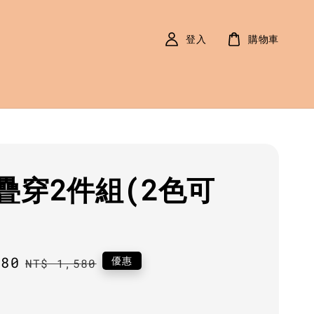
登入
購物車
疊穿2件組(2色可
180
Regular
優惠
NT$ 1,580
price