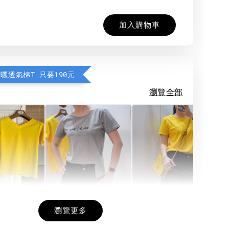
加入購物車
防曬透氣棉T 只要190元
瀏覽全部
希望相隨雙面T
每日一笑雙面T
面T (3色
瀏覽更多