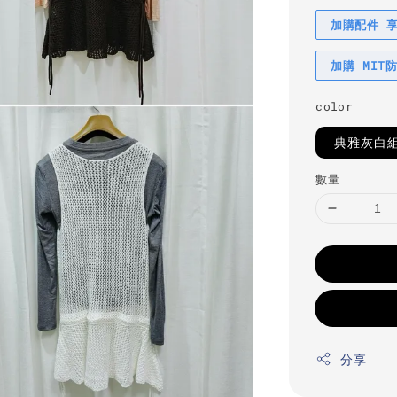
加購配件 
加購 MIT
color
典雅灰白
數量
分享