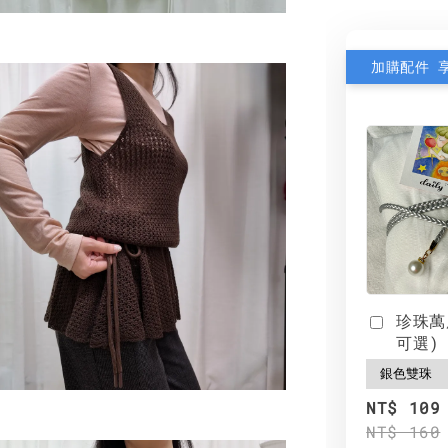
加購配件 
珍珠萬
可選)
NT$ 109
NT$ 160