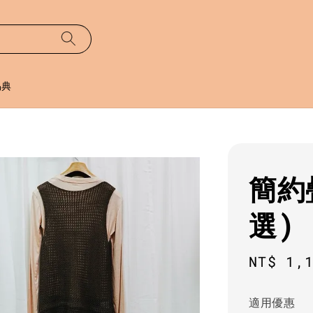
易典
簡約
選)
Sale
NT$ 1,
price
適用優惠