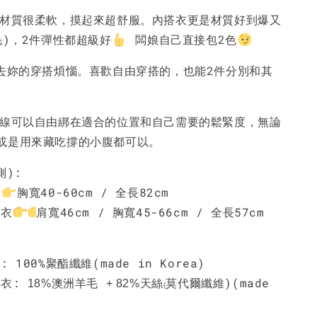
心材質很柔軟，摸起來超舒服。內搭衣更是材質好到爆又
-
+
-
+
-
+
NT$ 190
NT$ 190
N
毛)，2件彈性都超級好
闆娘自己直接包2色
NT$ 450
NT$ 450
N
省去妳的穿搭煩惱。喜歡自由穿搭的，也能2件分別和其
加入購物車
腰線可以自由綁在適合的位置和自己需要的鬆緊度，無論
或是用來藏吃撐的小腹都可以。
測):
心
胸寬40-60cm / 全長82cm
上衣
肩寬46cm / 胸寬45-66cm / 全長57cm
心:
100%聚酯纖維(made in Korea)
上衣:
澳洲羊毛
天絲
莫代爾纖維)(made
18%
+ 82%
(