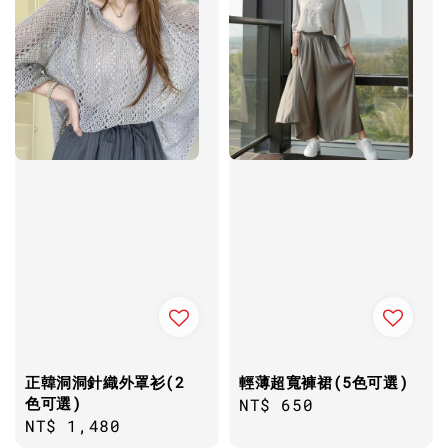
正韓洞洞針織外罩衫(2
輕薄超寬褲裙(5色可選)
色可選)
Regular
NT$ 650
Regular
NT$ 1,480
price