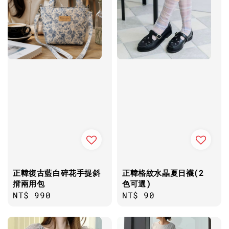
正韓復古藍白碎花手提斜
正韓格紋水晶夏日襪(2
揹兩用包
色可選)
Regular
NT$ 990
Regular
NT$ 90
price
price