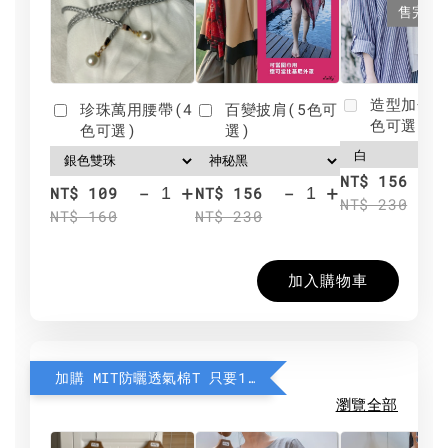
售完
造型加分肩
珍珠萬用腰帶(4
百變披肩(5色可
色可選)
色可選)
選)
NT$ 156
-
+
-
+
NT$ 109
NT$ 156
NT$ 230
NT$ 160
NT$ 230
加入購物車
加購 MIT防曬透氣棉T 只要190元
瀏覽全部