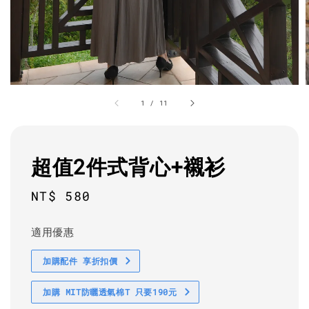
1
/
11
超值2件式背心+襯衫
Regular
NT$ 580
price
適用優惠
加購配件 享折扣價
加購 MIT防曬透氣棉T 只要190元