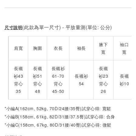
(此款為單一尺寸) - 平放量測(單位: 公分)
尺寸說明
腋下
袖口
肩寬
胸圍
衣長
袖長
寬
寬
長襯
長襯
長襯衫
長襯
衫43
衫51
61-70
長襯衫
衫23
長襯
背心
背心
背心
54
背心
衫10
35
48
45-50
26
*小編A(162cm, 52kg, 70D/24腰/35臀)試穿心得: 寬鬆
*小編B(158cm, 61kg, 82D/31腰/37.5臀)試穿心得:
合身
*小編C(158cm, 67kg, 80D/31腰/40臀)試穿心得:
微
鬆