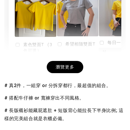
每日一笑雙
希望相隨雙面T
素色雙面T (3
色可選)
-
NT$ 190
瀏覽更多
NT$ 450
-
+
-
+
NT$ 190
NT$ 190
NT$ 450
NT$ 450
# 真2件，一組穿 or 分拆穿都行，最超值的組合。
加入購物車
# 搭配牛仔褲 or 寬褲穿出不同風格。
# 長版襯衫能藏屁遮肚 + 短版背心能拉長下半身比例; 這
樣的完美組合就是衣櫃必備。