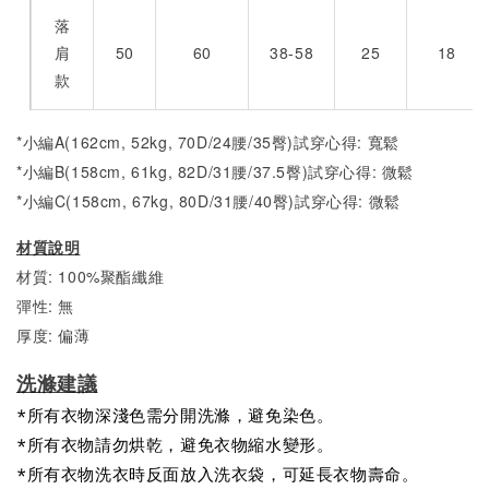
落
肩
50
60
38-58
25
18
款
*小編A(162cm, 52kg, 70D/24腰/35臀)試穿心得: 寬鬆
*小編B(158cm, 61kg, 82D/31腰/37.5臀)試穿心得:
微
鬆
*小編C(158cm, 67kg, 80D/31腰/40臀)試穿心得:
微
鬆
材質說明
材質: 100%聚酯纖維
彈性: 無
厚度: 偏薄
洗滌建議
*所有衣物深淺色需分開洗滌，避免染色。
*所有衣物請勿烘乾，避免衣物縮水變形。
*所有衣物洗衣時反面放入洗衣袋，可延長衣物壽命。