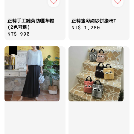
正韓手工雛菊防曬草帽
正韓迷彩網紗拼接棉T
(2色可選)
Regular
NT$ 1,280
Regular
NT$ 990
price
price
優惠