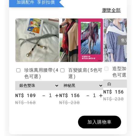
加購配件 享折扣價
瀏覽全部
售完
造型加分肩
珍珠萬用腰帶(4
百變披肩(5色可
色可選)
色可選)
選)
NT$ 156
-
+
-
+
NT$ 109
NT$ 156
NT$ 230
NT$ 160
NT$ 230
加入購物車