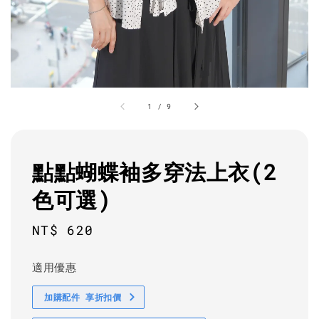
1
/
9
點點蝴蝶袖多穿法上衣(2
色可選)
Regular
NT$ 620
price
適用優惠
加購配件 享折扣價