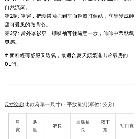
自然流露。
第2穿: 單穿，把
蝴蝶袖把到前面輕鬆打個結，立馬變成帥
甜可愛風的微背心。
第3穿: 當外罩衫穿，蝴蝶袖可往隨意一放，帥帥中帶點飄
曳感。
# 面料輕薄舒服又透氣，最適合夏天頻繁進出冷氣房的
OL們。
(此款為單一尺寸) - 平放量測(單位: 公分)
尺寸說明
肩
胸
蝴蝶袖
腋下
衣長
袖口寬
寬
圍
長
寬