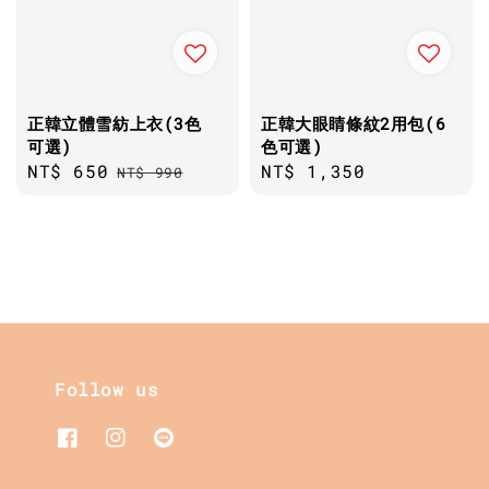
正韓立體雪紡上衣(3色
正韓大眼睛條紋2用包(6
可選)
色可選)
Sale
NT$ 650
Regular
Regular
NT$ 1,350
NT$ 990
price
price
price
Follow us