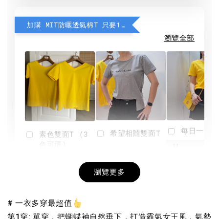
加購 MIT防曬透氣棉T 只要190元
瀏覽全部
每日一笑雙
希望相隨雙面T
素色雙面T (3
色可選)
-
NT$ 190
瀏覽更多
NT$ 450
-
+
-
+
NT$ 190
NT$ 190
NT$ 450
NT$ 450
# 一衣多穿最超值
第1穿: 單穿，把蝴蝶袖自然垂下，打造霸氣女王風，氣勢
加入購物車