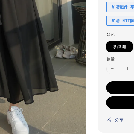
加購配件 
加購 MIT
顏色
拿鐵咖
數量
分享