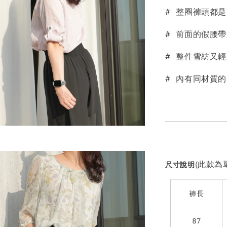
# 整圈褲頭都
NT$ 190
NT$ 450
# 前面的假腰
# 整件雪紡又
# 內有同材質
(此款為單
尺寸說明
褲長
87