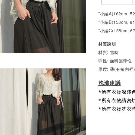
*小編A(162cm, 5
*小編B(158cm, 6
*小編C(158cm, 6
材質說明
材質: 雪紡
彈性: 面料無彈性
厚度: 薄(有短內裡
洗滌建議
*所有衣物深淺
*所有衣物請勿
*所有衣物洗衣