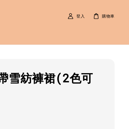
登入
購物車
帶雪紡褲裙(2色可
r
0