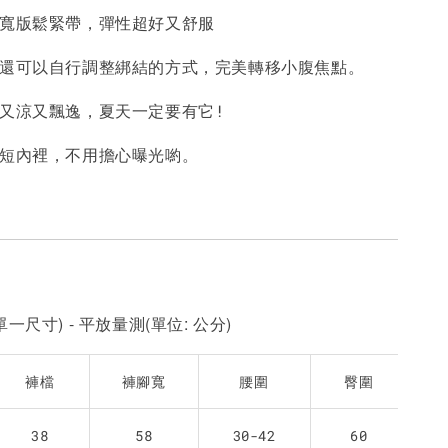
是寬版鬆緊帶，彈性超好又舒服
-
+
-
+
-
+
NT$ 190
NT$ 190
N
NT$ 450
NT$ 450
N
帶還可以自行調整綁結的方式，完美轉移小腹焦點。
輕又涼又飄逸，夏天一定要有它!
加入購物車
的短內裡，不用擔心曝光喲。
一尺寸) - 平放量測(單位: 公分)
褲檔
褲腳寬
腰圍
臀圍
38
58
30-42
60