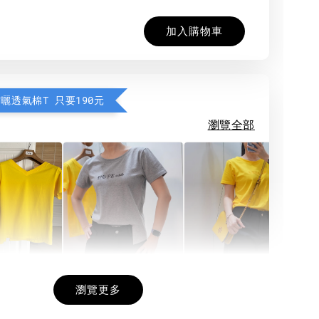
加入購物車
防曬透氣棉T 只要190元
瀏覽全部
希望相隨雙面T
每日一笑雙面T
面T (3色
瀏覽更多