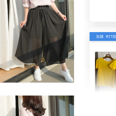
加購 MIT
素色雙
可選)