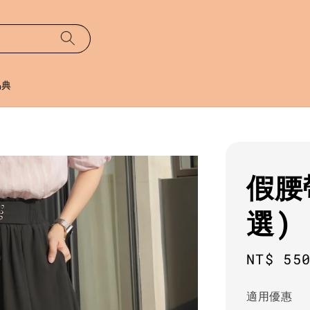
易典
假腰
選)
Regula
NT$ 55
price
適用優惠