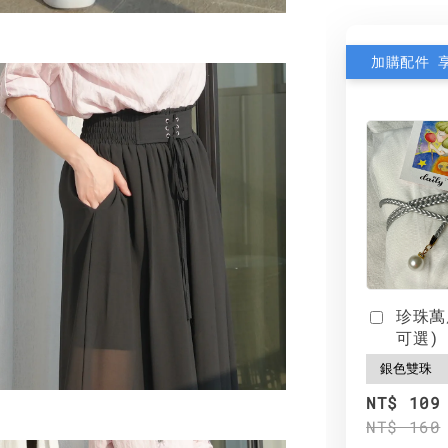
加購配件 
珍珠萬
可選)
NT$ 109
NT$ 160