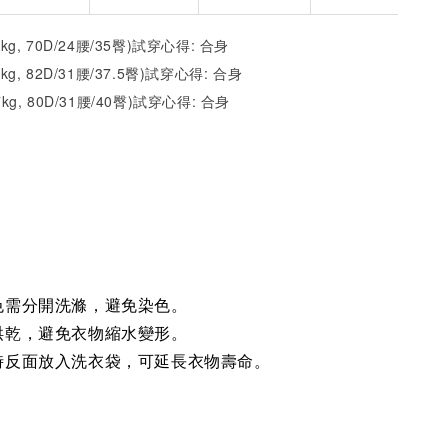
2kg, 70D/24腰/35臀)試穿心得: 合身
1kg, 82D/31腰/37.5臀)試穿心得:
合身
7kg, 80D/31腰/40臀)試穿心得:
合身
)
色需分開洗滌，避免染色。
烘乾，避免衣物縮水變形。
時反面放入洗衣袋，可延長衣物壽命。