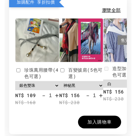
加購配件 享折扣價
瀏覽全部
售完
造型加分肩
珍珠萬用腰帶(4
百變披肩(5色可
色可選)
色可選)
選)
NT$ 156
-
+
-
+
NT$ 109
NT$ 156
NT$ 230
NT$ 160
NT$ 230
加入購物車