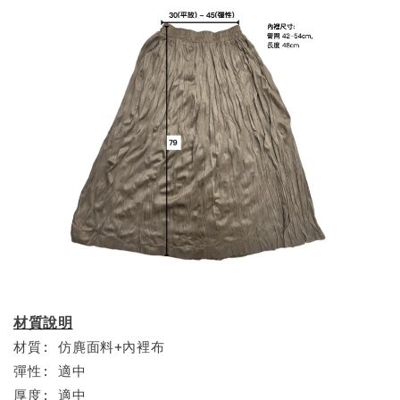
材質說明
材質: 仿麂面料+內裡布
彈性: 適中
厚度: 適中