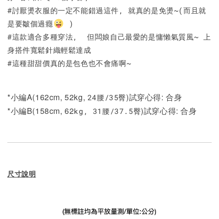
#討厭燙衣服的一定不能錯過這件, 就真的是免燙~(而且就
是要皺個過癮
)
#這款適合多種穿法, 但闆娘自己最愛的是慵懶氣質風~ 上
身搭件寬鬆針織輕鬆達成
#這種甜甜價真的是包色也不會痛啊~
*小編A(162cm, 52kg,
)試穿心得: 合身
24
/35
腰
臀
*小編B(158cm, 62
)試穿心得: 合身
kg, 31
/37.5
腰
臀
尺寸說明