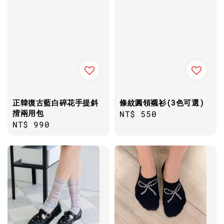
正韓復古藍白碎花手提斜
條紋圓領襯衫(3色可選)
揹兩用包
Regular
NT$ 550
Regular
NT$ 990
price
price