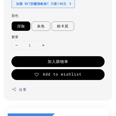
加購 MIT防曬透氣棉T 只要190元
顏色
深咖
灰色
粉卡其
數量
加入購物車
Add to wishlist
分享