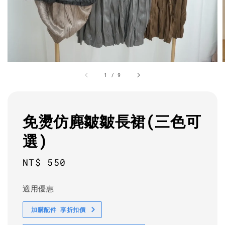
1
/
9
免燙仿麂皺皺長裙(三色可
選)
Regular
NT$ 550
price
適用優惠
加購配件 享折扣價