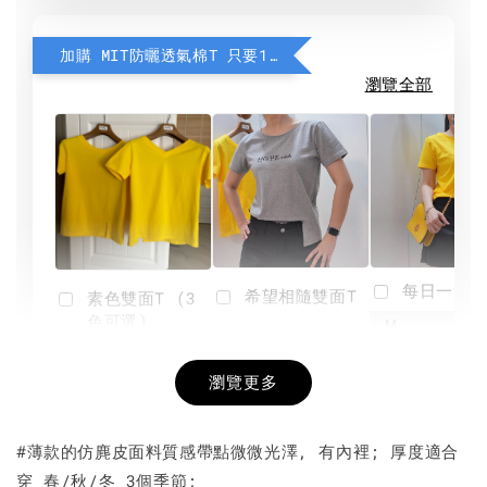
加購 MIT防曬透氣棉T 只要190元
瀏覽全部
每日一笑雙
希望相隨雙面T
素色雙面T (3
色可選)
-
NT$ 190
瀏覽更多
NT$ 450
-
+
-
+
NT$ 190
NT$ 190
NT$ 450
NT$ 450
#薄款的仿麂皮面料質感帶點微微光澤, 有內裡; 厚度適合
穿 春/秋/冬 3個季節;
加入購物車