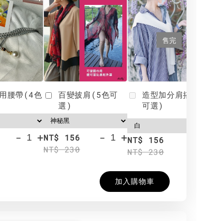
售完
用腰帶(4色
百變披肩(5色可
造型加分肩搭(4色
選)
可選)
-
+
-
+
NT$ 156
N
NT$ 156
NT$ 230
N
NT$ 230
加入購物車