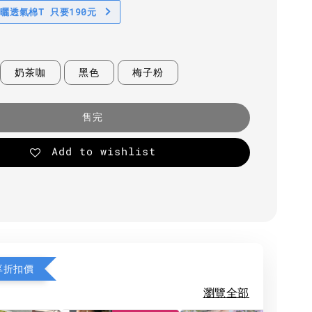
防曬透氣棉T 只要190元
奶茶咖
黑色
梅子粉
售完
Add to wishlist
享折扣價
瀏覽全部