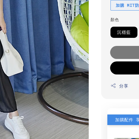
加購 MIT
顏色
沉穩藍
分享
加購配件 