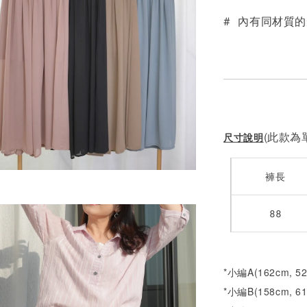
# 內有同材質
(此款為單
尺寸說明
褲長
88
*小編A(162cm, 5
*小編B(158cm, 6