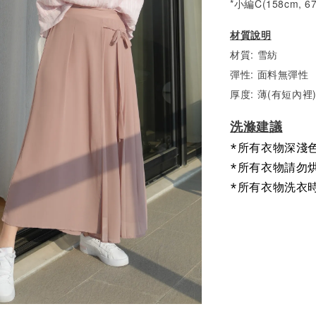
*小編C(158cm, 6
材質說明
材質: 雪紡
彈性: 面料無彈性
厚度: 薄(有短內裡
洗滌建議
*所有衣物深淺
*所有衣物請勿
*所有衣物洗衣