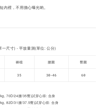
的短內裡，不用擔心曝光喲。
一尺寸) - 平放量測(單位: 公分)
褲檔
腰圍
臀圍
35
30-46
60
2kg, 70D/24腰/35臀)試穿心得: 合身
1kg, 82D/31腰/37.5臀)試穿心得:
合身