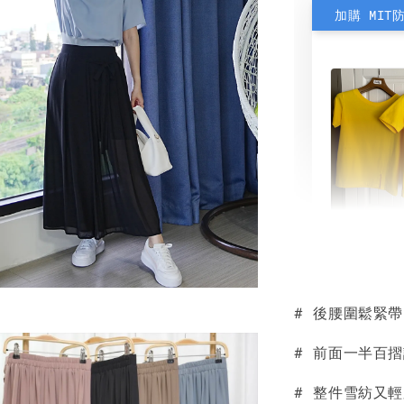
加購 MIT
素色雙
可選)
# 後腰圍鬆緊
NT$ 190
NT$ 450
# 前面一半百
# 整件雪紡又