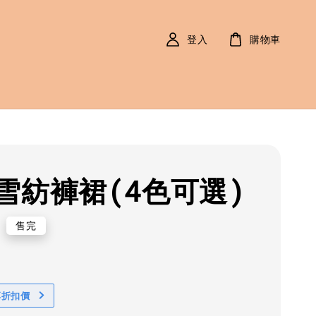
登入
購物車
雪紡褲裙(4色可選)
r
0
售完
享折扣價