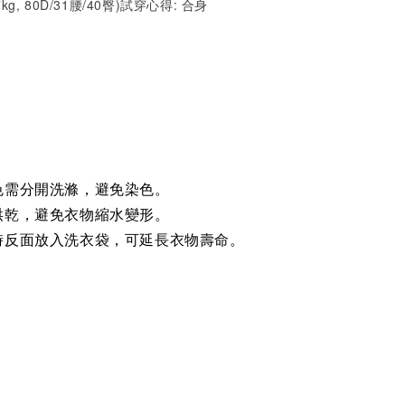
7kg, 80D/31腰/40臀)試穿心得:
合身
)
色需分開洗滌，避免染色。
烘乾，避免衣物縮水變形。
時反面放入洗衣袋，可延長衣物壽命。