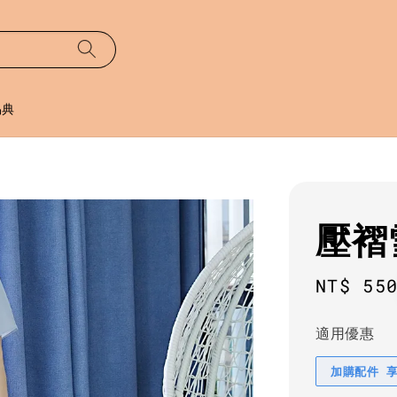
易典
壓褶
Regula
NT$ 55
price
適用優惠
加購配件 