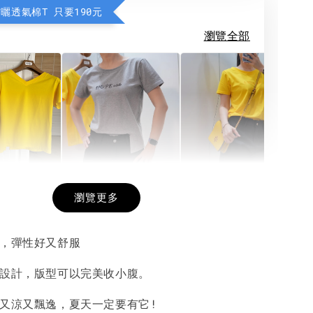
防曬透氣棉T 只要190元
瀏覽全部
希望相隨雙面T
每日一笑雙面T
面T (3色
瀏覽更多
帶，彈性好又舒服
-
+
-
+
-
+
NT$ 190
NT$ 190
N
NT$ 450
NT$ 450
N
摺設計，版型可以完美收小腹。
輕又涼又飄逸，夏天一定要有它!
加入購物車