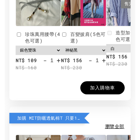
售完
造型加分肩
珍珠萬用腰帶(4
百變披肩(5色可
色可選)
色可選)
選)
NT$ 156
-
+
-
+
NT$ 109
NT$ 156
NT$ 230
NT$ 160
NT$ 230
加入購物車
加購 MIT防曬透氣棉T 只要190元
瀏覽全部