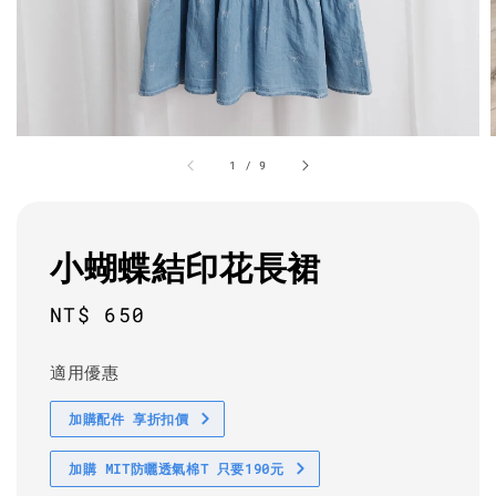
1
/
9
小蝴蝶結印花長裙
Regular
NT$ 650
price
適用優惠
加購配件 享折扣價
加購 MIT防曬透氣棉T 只要190元