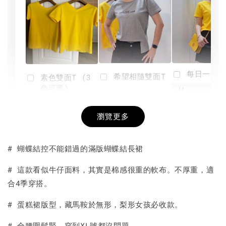
每日一笑雙
希望相隨雙面T
素色雙面T (3
色可選)
-
NT$ 190
瀏覽更多
NT$ 450
-
+
-
+
NT$ 190
NT$ 190
NT$ 450
NT$ 450
# 蝴蝶結控不能錯過的滿版蝴蝶結長裙
加入購物車
# 這款看似牛仔面料，其實是棉感很重的軟布。不厚重，適
合4季穿搭。
# 蛋糕裙版型，藏馬鞍於無形，梨形女孩必收款。
# 全腰圍鬆緊，穿到XL號都沒問題。