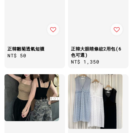
正韓雛菊透氣短襪
正韓大眼睛條紋2用包(6
色可選)
Regular
NT$ 50
Regular
NT$ 1,350
price
price