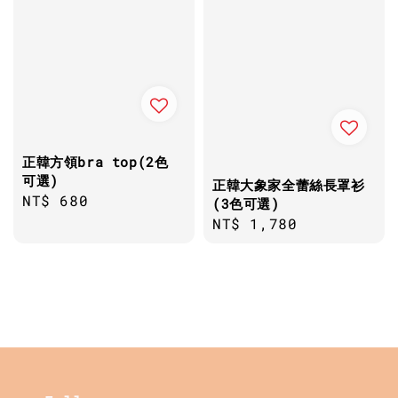
正韓方領bra top(2色
可選)
正韓大象家全蕾絲長罩衫
Regular
NT$ 680
(3色可選)
price
Regular
NT$ 1,780
price