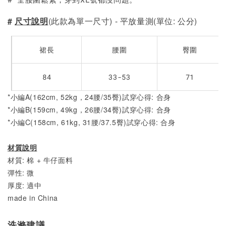
#
尺寸說明
(此款為單一尺寸) - 平放量測(單位: 公分)
裙長
腰圍
臀圍
84
33-53
71
*小編A(162cm, 52kg，24腰/35臀)試穿心得: 合身
*小編B(159cm, 49kg，26腰/34臀)試穿心得: 合身
*小編C(158cm, 61kg, 31腰/37.5臀)試穿心得: 合身
材質說明
材質: 棉 + 牛仔面料
彈性: 微
厚度: 適中
made in China
洗滌建議