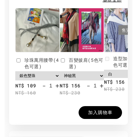
售完
造型加分肩
珍珠萬用腰帶(4
百變披肩(5色可
色可選)
色可選)
選)
NT$ 156
-
+
-
+
NT$ 109
NT$ 156
NT$ 230
NT$ 160
NT$ 230
加入購物車