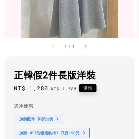
1
/
8
正韓假2件長版洋裝
Sale
NT$ 1,280
Regular
優惠
NT$ 1,580
price
price
適用優惠
加購配件 享折扣價
加購 MIT防曬透氣棉T 只要190元