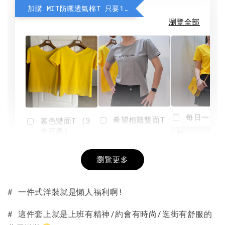
加購 MIT防曬透氣棉T 只要190元
瀏覽全部
每日一笑雙
希望相隨雙面T
素色雙面T (3
色可選)
-
NT$ 190
瀏覽更多
NT$ 450
-
+
-
+
NT$ 190
NT$ 190
NT$ 450
NT$ 450
# 一件式洋裝就是懶人福利啊!
加入購物車
# 這件套上就是上班有精神/約會有時尚/逛街有舒服的