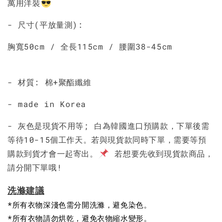
萬用洋裝
- 尺寸(平放量測):
胸寬50cm / 全長115cm / 腰圍38-45cm
- 材質: 棉+聚酯纖維
- made in Korea
- 灰色是現貨不用等; 白為韓國進口預購款，下單後需
等待10-15個工作天。若與現貨款同時下單，需要等預
購款到貨才會一起寄出。
若想要先收到現貨款商品，
請分開下單哦!
洗滌建議
*所有衣物深淺色需分開洗滌，避免染色。
*所有衣物請勿烘乾，避免衣物縮水變形。