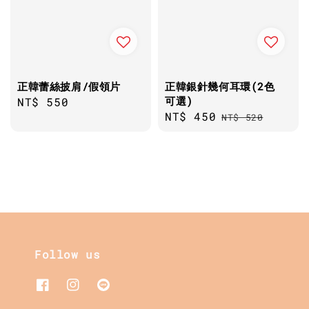
正韓蕾絲披肩/假領片
正韓銀針幾何耳環(2色
可選)
Regular
NT$ 550
Sale
NT$ 450
Regular
price
NT$ 520
price
price
Follow us