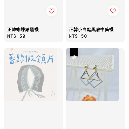
正韓蝴蝶結黑襪
正韓小白點黑底中筒襪
Regular
NT$ 50
Regular
NT$ 50
price
price
優惠