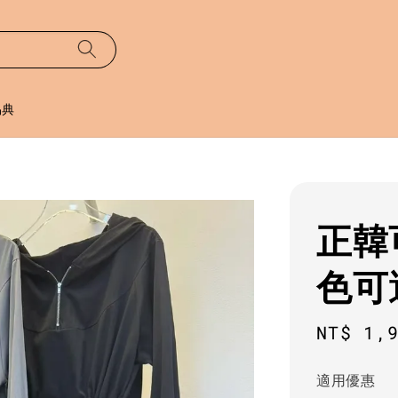
易典
正韓
色可
Regula
NT$ 1,
price
適用優惠