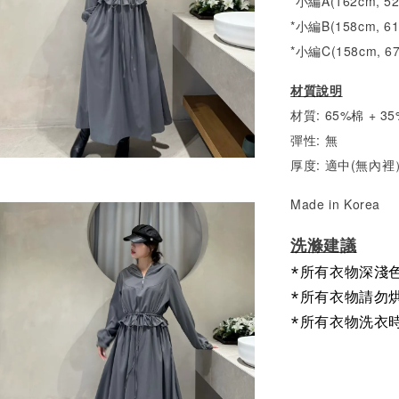
*小編A(162cm, 5
*小編B(158cm, 6
*小編C(158cm, 6
材質說明
材質: 65%棉 + 
彈性: 無
厚度: 適中(無內裡
Made in Korea
洗滌建議
*所有衣物深淺
*所有衣物請勿
*所有衣物洗衣