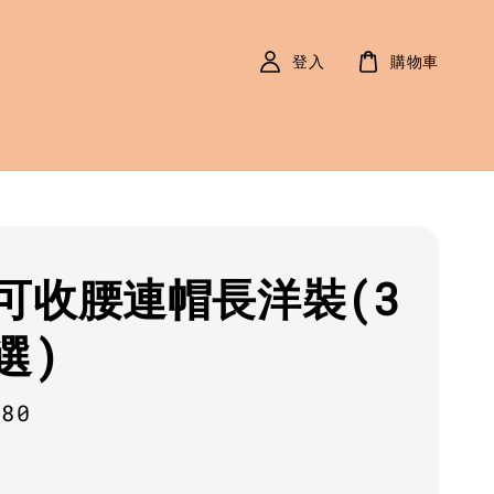
登入
購物車
可收腰連帽長洋裝(3
選)
r
980