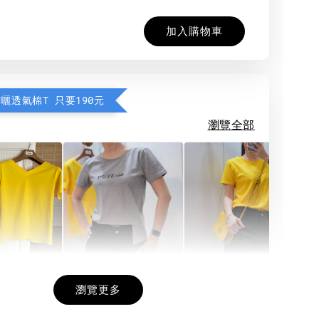
加入購物車
防曬透氣棉T 只要190元
瀏覽全部
希望相隨雙面T
每日一笑雙面T
面T (3色
瀏覽更多