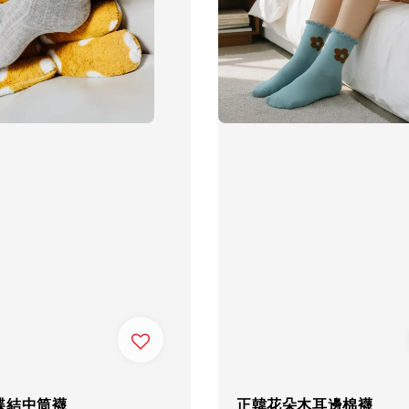
蝶結中筒襪
正韓花朵木耳邊棉襪