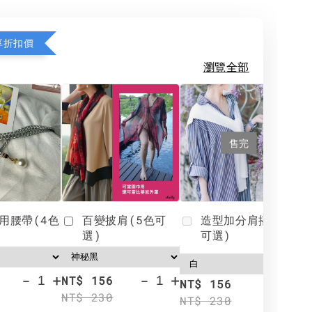
享折扣價
瀏覽全部
售完
用腰帶(4色
百變披肩(5色可
造型加分肩搭(4色
選)
可選)
-
+
-
+
NT$ 156
N
NT$ 156
NT$ 230
N
NT$ 230