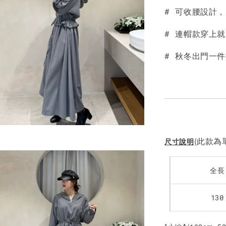
# 可收腰設計
NT$ 190
NT$ 450
# 連帽款穿上
# 秋冬出門一
(此款為單
尺寸說明
全長
130