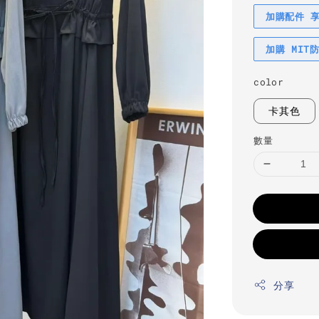
加購配件 
加購 MIT
color
卡其色
數量
分享