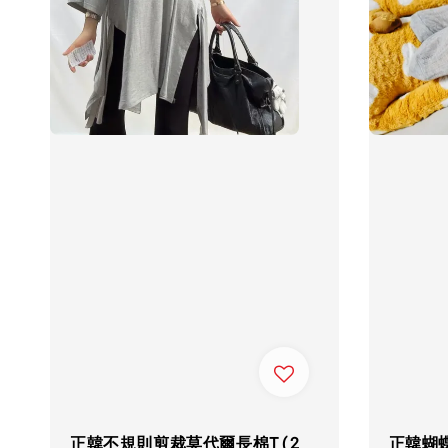
正韓不規則剪裁莫代爾長棉T(2
正韓蝴