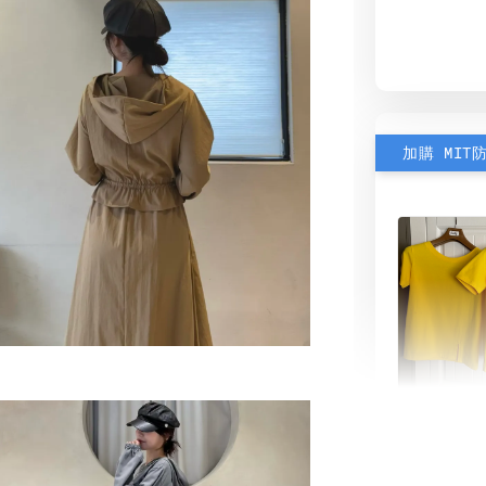
加購 MIT
素色雙
可選)