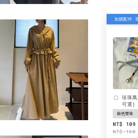
加購配件 
珍珠萬
可選)
NT$ 109
NT$ 160