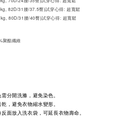
2kg, 70D/24腰/35臀)試穿心得: 超寬鬆
1kg, 82D/31腰/37.5臀)試穿心得:
超寬鬆
7kg, 80D/31腰/40臀)試穿心得:
超寬鬆
35%聚酯纖維
）
色需分開洗滌，避免染色。
烘乾，避免衣物縮水變形。
時反面放入洗衣袋，可延長衣物壽命。