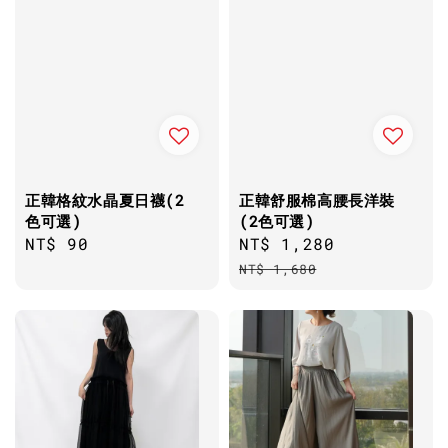
正韓格紋水晶夏日襪(2
正韓舒服棉高腰長洋裝
色可選)
(2色可選)
Regular
NT$ 90
Sale
NT$ 1,280
Regular
price
price
price
NT$ 1,680