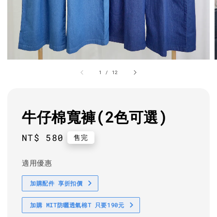
1
/
12
牛仔棉寬褲(2色可選)
Regular
NT$ 580
售完
price
適用優惠
加購配件 享折扣價
加購 MIT防曬透氣棉T 只要190元