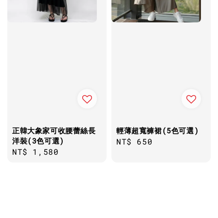
正韓大象家可收腰蕾絲長
輕薄超寬褲裙(5色可選)
洋裝(3色可選)
Regular
NT$ 650
Regular
NT$ 1,580
price
price