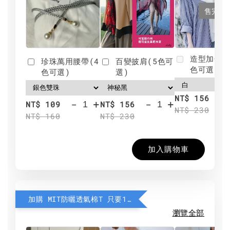
售完
造型加分肩
珍珠萬用腰帶(4
百變披肩(5色可
色可選)
色可選)
選)
NT$ 156
-
+
-
+
NT$ 109
NT$ 156
NT$ 230
NT$ 160
NT$ 230
加入購物車
加購 MIT防曬透氣棉T 只要190元
瀏覽全部