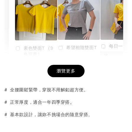
每日一笑雙
希望相隨雙面T
素色雙面T (3
色可選)
-
NT$ 190
瀏覽更多
NT$ 450
-
+
-
+
NT$ 190
NT$ 190
NT$ 450
NT$ 450
# 全腰圍鬆緊帶，穿脫不用解釦超方便。
加入購物車
# 正常厚度，適合一年四季穿搭。
# 基本款設計，讓妳不挑場合的隨意穿搭。