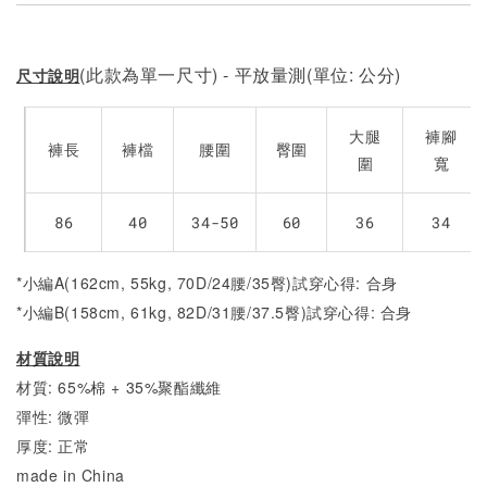
(此款為單一尺寸) - 平放量測(單位: 公分)
尺寸說明
大腿
褲腳
褲長
褲檔
腰圍
臀圍
圍
寬
86
40
34-50
60
36
34
*小編A(162cm, 55kg, 70D/24腰/35臀)試穿心得: 合身
*小編B(158cm, 61kg, 82D/31腰/37.5臀)試穿心得: 合身
材質說明
材質: 65%棉 + 35%聚酯纖維
彈性: 微彈
厚度: 正常
made in China