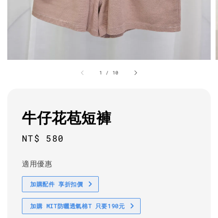
1
/
10
牛仔花苞短褲
Regular
NT$ 580
price
適用優惠
加購配件 享折扣價
加購 MIT防曬透氣棉T 只要190元