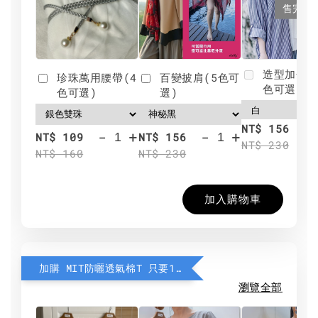
售完
造型加分肩
珍珠萬用腰帶(4
百變披肩(5色可
色可選)
色可選)
選)
NT$ 156
-
+
-
+
NT$ 109
NT$ 156
NT$ 230
NT$ 160
NT$ 230
加入購物車
加購 MIT防曬透氣棉T 只要190元
瀏覽全部