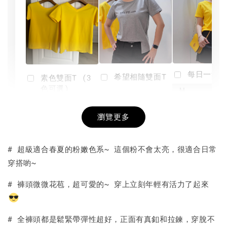
每日一笑雙
希望相隨雙面T
素色雙面T (3
色可選)
-
NT$ 190
瀏覽更多
NT$ 450
-
+
-
+
NT$ 190
NT$ 190
NT$ 450
NT$ 450
# 超級適合春夏的粉嫩色系~ 這個粉不會太亮，很適合日常
穿搭喲~
加入購物車
# 褲頭微微花苞，超可愛的~ 穿上立刻年輕有活力了起來
# 全褲頭都是鬆緊帶彈性超好，正面有真釦和拉鍊，穿脫不