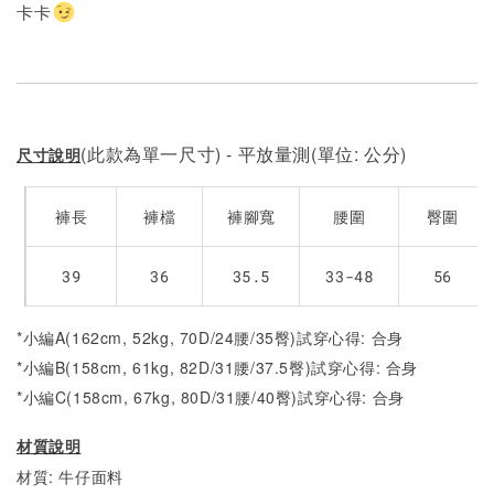
卡卡
(此款為單一尺寸) - 平放量測(單位: 公分)
尺寸說明
褲長
褲檔
褲腳寬
腰圍
臀圍
39
36
35.5
33-48
56
*小編A(162cm, 52kg, 70D/24腰/35臀)試穿心得: 合身
*小編B(158cm, 61kg, 82D/31腰/37.5臀)試穿心得:
合身
*小編C(158cm, 67kg, 80D/31腰/40臀)試穿心得:
合身
材質說明
材質: 牛仔面料