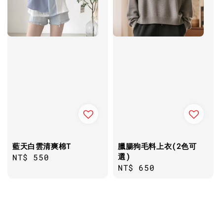
藍天白雲清爽棉T
臘腸狗毛料上衣(2色可
選)
Regular
NT$ 550
Regular
NT$ 650
price
price