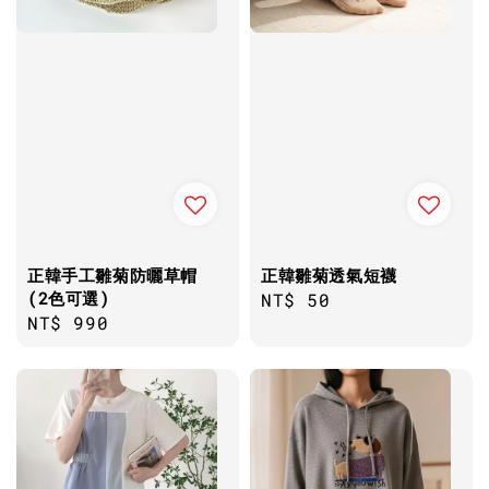
正韓手工雛菊防曬草帽
正韓雛菊透氣短襪
(2色可選)
Regular
NT$ 50
Regular
NT$ 990
price
price