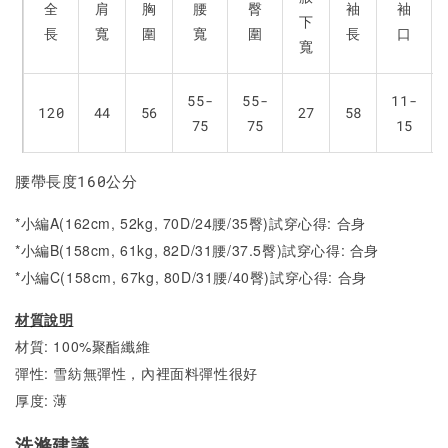
全
肩
胸
腰
臀
袖
袖
下
長
寬
圍
寬
圍
長
口
寬
55-
55-
11-
120
44
56
27
58
75
75
15
腰帶長度160公分
*小編A(162cm, 52kg, 70D/24腰/35臀)試穿心得: 合身
*小編B(158cm, 61kg, 82D/31腰/37.5臀)試穿心得: 合身
*小編C(158cm, 67kg, 80D/31腰/40臀)試穿心得:
合身
材質說明
材質: 100%聚酯纖維
彈性: 雪紡無彈性，內裡面料彈性很好
厚度: 薄
洗滌建議