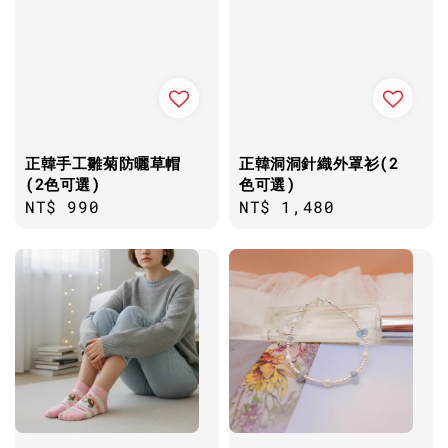
正韓手工雛菊防曬草帽
正韓洞洞針織外罩衫(2
(2色可選)
色可選)
Regular
NT$ 990
Regular
NT$ 1,480
price
price