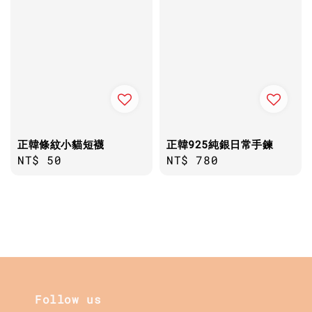
正韓條紋小貓短襪
正韓925純銀日常手鍊
Regular
NT$ 50
Regular
NT$ 780
price
price
Follow us