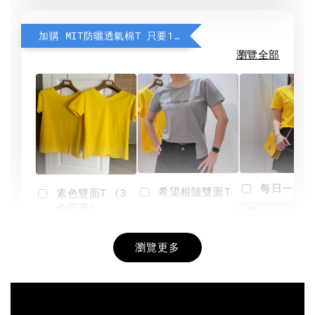
加購 MIT防曬透氣棉T 只要190元
瀏覽全部
每日一笑雙
希望相隨雙面T
素色雙面T (3
色可選)
-
NT$ 190
瀏覽更多
NT$ 450
-
+
-
+
NT$ 190
NT$ 190
NT$ 450
NT$ 450
加入購物車