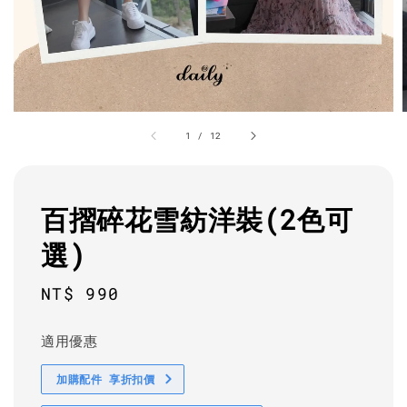
1
/
12
百摺碎花雪紡洋裝(2色可
選)
Regular
NT$ 990
price
適用優惠
加購配件 享折扣價