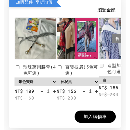
加購配件 享折扣價
瀏覽全部
售完
造型加分肩
珍珠萬用腰帶(4
百變披肩(5色可
色可選)
色可選)
選)
NT$ 156
-
+
-
+
NT$ 109
NT$ 156
NT$ 230
NT$ 160
NT$ 230
加入購物車