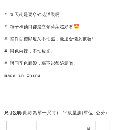
# 春天就是要穿碎花洋裝啊!
# 領子和袖口都是立領荷葉超好看
# 整件百褶顯瘦又不怕皺，最適合懶女孩啦!
# 同色內裡，不怕透光。
# 附同花色腰帶，綁不綁都隨意喲。
made in China
(此款為單一尺寸) - 平放量測(單位: 公分)
尺寸說明
腋