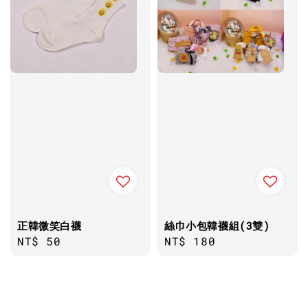
正韓微笑白襪
絲巾小包韓襪組(3雙)
Regular
NT$ 50
Regular
NT$ 180
price
price