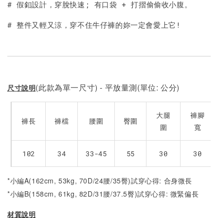
# 假釦設計，穿脫快速; 有口袋 + 打摺偷偷收小腹。
# 整件又輕又涼，穿不住牛仔褲的妳一定會愛上它!
(此款為單一尺寸) - 平放量測(單位: 公分)
尺寸說明
大腿
褲腳
褲長
褲檔
腰圍
臀圍
圍
寬
102
34
33-45
55
30
30
*小編A(162cm, 53kg, 70D/24腰/35臀)試穿心得: 合身微長
*小編B(158cm, 61kg, 82D/31腰/37.5臀)試穿心得: 微緊偏長
材質說明