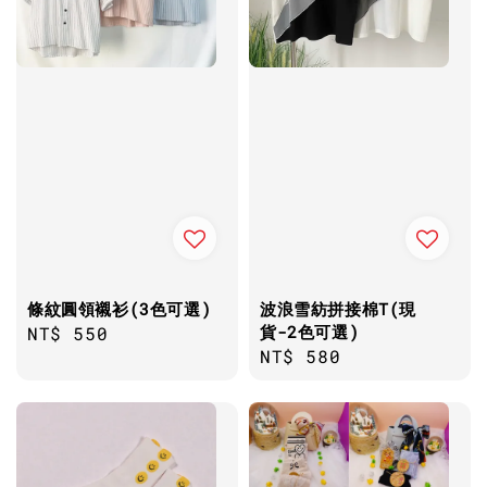
條紋圓領襯衫(3色可選)
波浪雪紡拼接棉T(現
貨-2色可選)
Regular
NT$ 550
Regular
NT$ 580
price
price