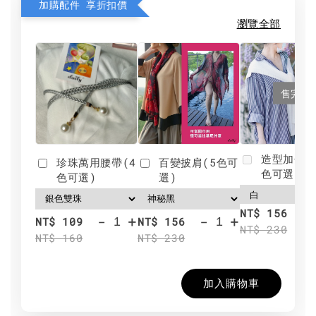
加購配件 享折扣價
瀏覽全部
售完
造型加分肩
珍珠萬用腰帶(4
百變披肩(5色可
色可選)
色可選)
選)
NT$ 156
-
+
-
+
NT$ 109
NT$ 156
NT$ 230
NT$ 160
NT$ 230
加入購物車