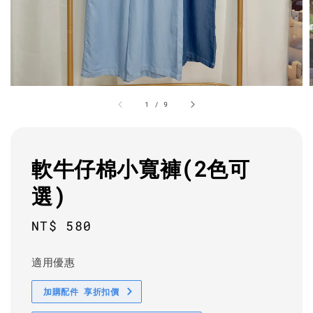
1
/
9
軟牛仔棉小寬褲(2色可
選)
Regular
NT$ 580
price
適用優惠
加購配件 享折扣價