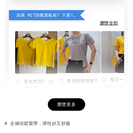
加購 MIT防曬透氣棉T 只要190元
瀏覽全部
每日一笑雙
希望相隨雙面T
素色雙面T (3
色可選)
-
NT$ 190
瀏覽更多
NT$ 450
-
+
-
+
NT$ 190
NT$ 190
NT$ 450
NT$ 450
# 全褲頭鬆緊帶，彈性好又舒服
加入購物車