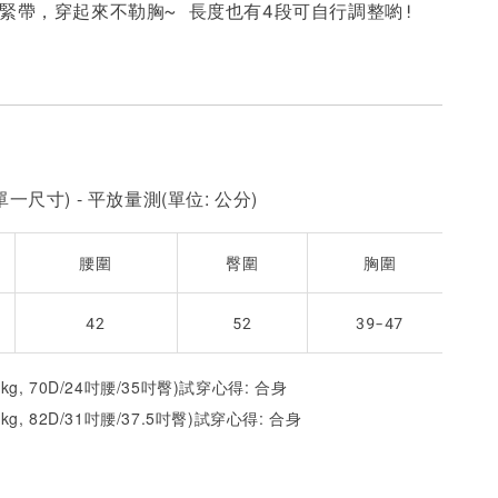
鬆緊帶，穿起來不勒胸~ 長度也有4段可自行調整喲!
一尺寸) - 平放量測(單位: 公分)
腰圍
臀圍
胸圍
42
52
39-47
52kg, 70D/24吋腰/35吋臀)試穿心得: 合身
1kg, 82D/31吋腰/37.5吋臀)試穿心得:
合身