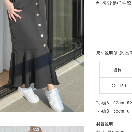
# 後背是彈性
(此款為單
尺寸說明
裙長
122-131
*小編A(162cm, 
*小編B(158cm, 6
材質說明
材質: 聚酯纖維