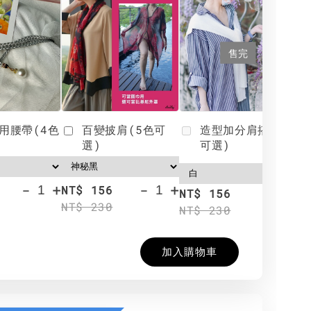
售完
用腰帶(4色
百變披肩(5色可
造型加分肩搭(4色
選)
可選)
-
+
-
+
NT$ 156
N
NT$ 156
NT$ 230
N
NT$ 230
加入購物車