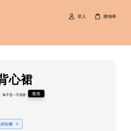
登入
購物車
背心裙
0
Regular
優惠
NT$ 780
price
享折扣價