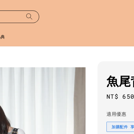
易典
魚尾
Sale
NT$ 65
price
適用優惠
加購配件 