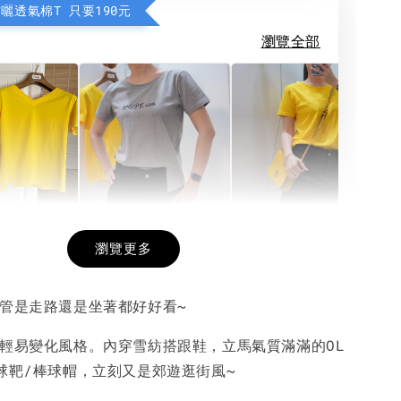
防曬透氣棉T 只要190元
瀏覽全部
希望相隨雙面T
每日一笑雙面T
面T (3色
瀏覽更多
不管是走路還是坐著都好好看~
-
+
-
+
-
+
NT$ 190
NT$ 190
N
NT$ 450
NT$ 450
N
，輕易變化風格。內穿雪紡搭跟鞋，立馬氣質滿滿的OL
搭球靶/棒球帽，立刻又是郊遊逛街風~
加入購物車