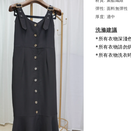
彈性: 面料無彈性
厚度: 適中
洗滌建議
*所有衣物深淺
*所有衣物請勿
*所有衣物洗衣