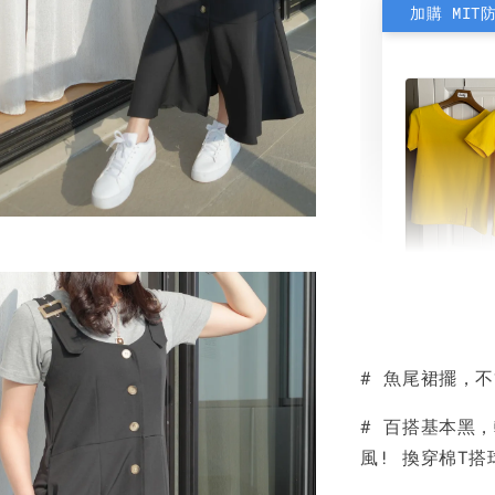
加購 MIT
素色雙
可選)
# 魚尾裙擺，
NT$ 190
NT$ 450
# 百搭基本黑
風! 換穿棉T