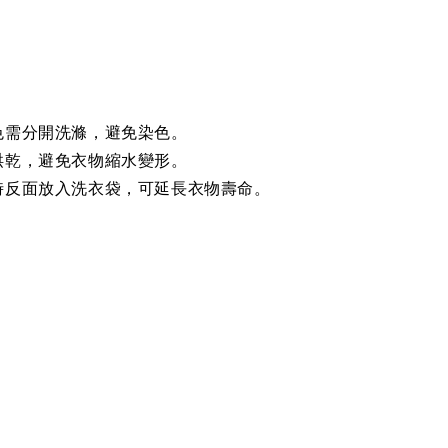
色需分開洗滌，避免染色。
烘乾，避免衣物縮水變形。
時反面放入洗衣袋，可延長衣物壽命。