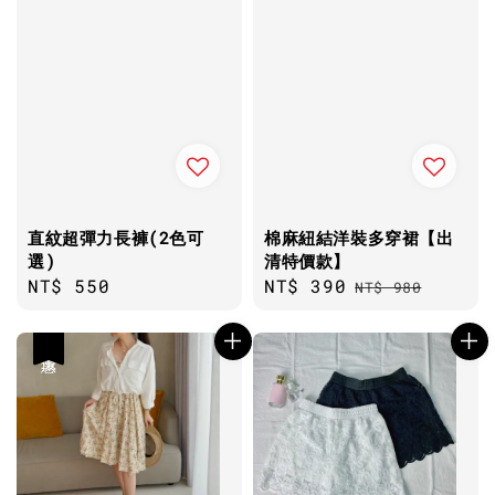
直紋超彈力長褲(2色可
棉麻紐結洋裝多穿裙【出
選)
清特價款】
Regular
NT$ 550
Sale
NT$ 390
Regular
NT$ 980
price
price
price
優惠