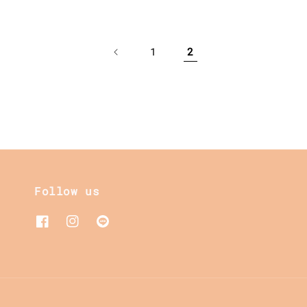
1
2
Follow us