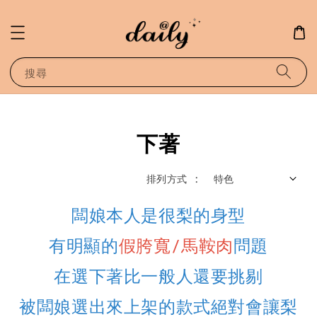
搜尋
下著
排列方式 :
闆娘本人是很梨的身型
有明顯的
假胯寬/馬鞍肉
問題
在選下著比一般人還要挑剔
被闆娘選出來上架的款式絕對會讓梨