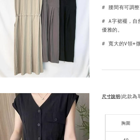
# 腰間有可調
NT$ 190
NT$ 450
# A字裙襬，
優雅的。
# 寬大的V領
(此款為單
尺寸說明
胸圍
49