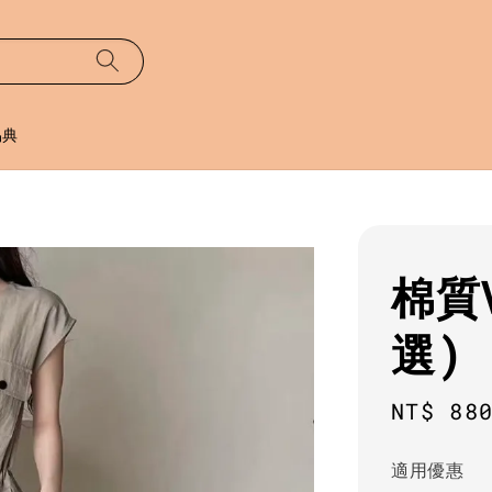
易典
棉質
選)
Regula
NT$ 88
price
適用優惠