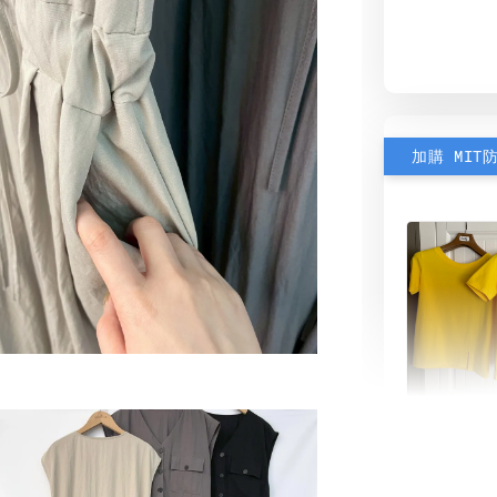
加購 MIT
素色雙
可選)