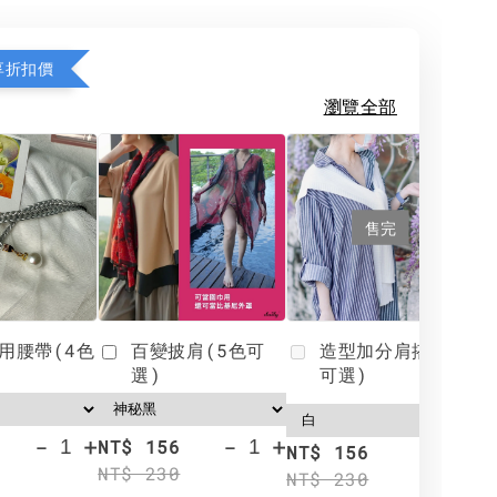
享折扣價
瀏覽全部
售完
用腰帶(4色
百變披肩(5色可
造型加分肩搭(4色
選)
可選)
-
+
-
+
NT$ 156
N
NT$ 156
NT$ 230
N
NT$ 230