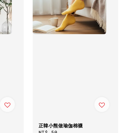
正韓小熊做瑜伽棉襪
Regular
NT$ 50