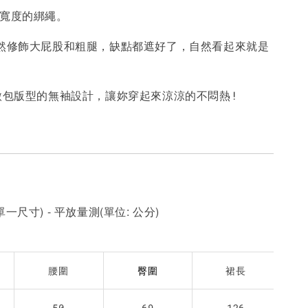
整寬度的綁繩。
-
+
-
+
-
+
NT$ 190
NT$ 190
N
NT$ 450
NT$ 450
N
自然修飾大屁股和粗腿，缺點都遮好了，自然看起來就是
加入購物車
+微包版型的無袖設計，讓妳穿起來涼涼的不悶熱!
一尺寸) - 平放量測(單位: 公分)
腰圍
裙長
臀圍
50
69
126