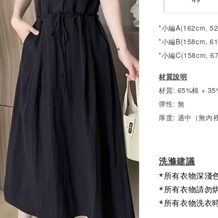
*小編A(162cm, 5
*小編B(158cm, 6
*小編C(158cm, 6
材質說明
材質: 65%棉 + 
彈性: 無
厚度: 適中（無內
洗滌建議
*所有衣物深淺
*所有衣物請勿
*所有衣物洗衣