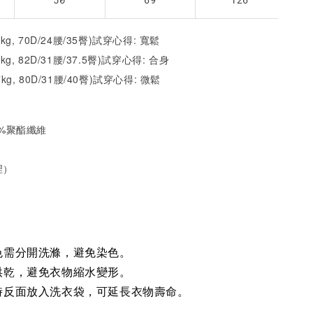
2kg, 70D/24腰/35臀)試穿心得: 寬鬆
1kg, 82D/31腰/37.5臀)試穿心得: 合身
7kg, 80D/31腰/40臀)試穿心得: 微鬆
35%聚酯纖維
裡）
色需分開洗滌，避免染色。
烘乾，避免衣物縮水變形。
時反面放入洗衣袋，可延長衣物壽命。