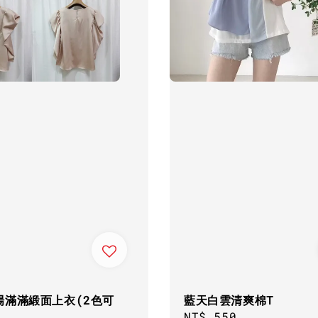
場滿滿緞面上衣(2色可
藍天白雲清爽棉T
Regular
NT$ 550