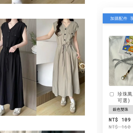
加購配件 
珍珠萬
可選)
NT$ 109
NT$ 160