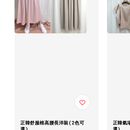
正韓舒服棉高腰長洋裝(2色可
正韓氣
選)
選)