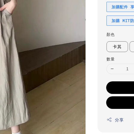
加購配件 
加購 MIT
顏色
卡其
數量
分享