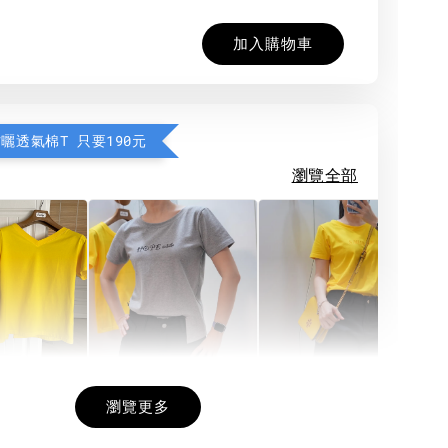
加入購物車
防曬透氣棉T 只要190元
瀏覽全部
希望相隨雙面T
每日一笑雙面T
面T (3色
瀏覽更多