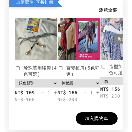
加購配件 享折扣價
瀏覽全部
售完
造型加分肩
珍珠萬用腰帶(4
百變披肩(5色可
色可選)
色可選)
選)
NT$ 156
-
+
-
+
NT$ 109
NT$ 156
NT$ 230
NT$ 160
NT$ 230
加入購物車