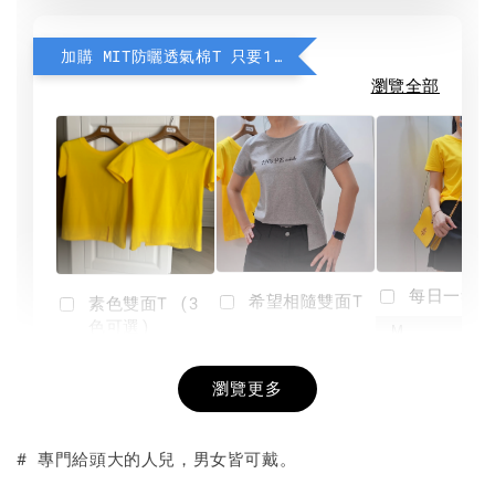
加購 MIT防曬透氣棉T 只要190元
瀏覽全部
每日一笑雙
希望相隨雙面T
素色雙面T (3
色可選)
-
NT$ 190
瀏覽更多
NT$ 450
-
+
-
+
NT$ 190
NT$ 190
NT$ 450
NT$ 450
# 專門給頭大的人兒，男女皆可戴。
加入購物車