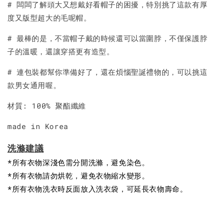
# 闆闆了解頭大又想戴好看帽子的困擾，特別挑了這款有厚
度又版型超大的毛呢帽。
# 最棒的是，不當帽子戴的時候還可以當圍脖，不僅保護脖
子的溫暖，還讓穿搭更有造型。
# 連包裝都幫你準備好了，還在煩惱聖誕禮物的，可以挑這
款男女通用喔。
材質: 100% 聚酯纖維
made in Korea
洗滌建議
*所有衣物深淺色需分開洗滌，避免染色。
*所有衣物請勿烘乾，避免衣物縮水變形。
*所有衣物洗衣時反面放入洗衣袋，可延長衣物壽命。