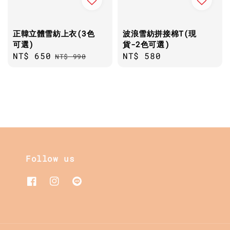
正韓立體雪紡上衣(3色
波浪雪紡拼接棉T(現
可選)
貨-2色可選)
Sale
NT$ 650
Regular
Regular
NT$ 580
NT$ 990
price
price
price
Follow us