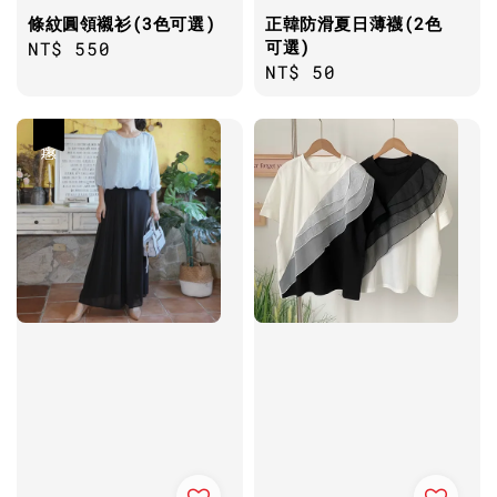
條紋圓領襯衫(3色可選)
正韓防滑夏日薄襪(2色
可選)
Regular
NT$ 550
Regular
NT$ 50
price
price
優惠