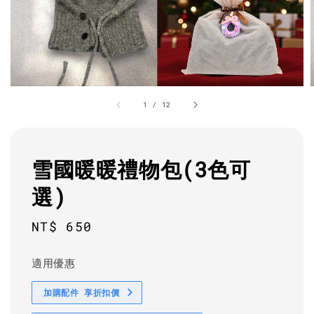
1
/
12
雪國暖暖禮物包(3色可
選)
Regular
NT$ 650
price
適用優惠
加購配件 享折扣價