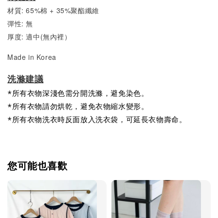
材質: 65%棉 + 35%聚酯纖維
彈性: 無
厚度: 適中(無內裡）
Made in Korea
洗滌建議
*所有衣物深淺色需分開洗滌，避免染色。
*所有衣物請勿烘乾，避免衣物縮水變形。
*所有衣物洗衣時反面放入洗衣袋，可延長衣物壽命。
您可能也喜歡