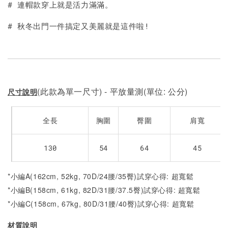
# 連帽款穿上就是活力滿滿。
# 秋冬出門一件搞定又美麗就是這件啦!
(此款為單一尺寸) - 平放量測(單位: 公分)
尺寸說明
全長
胸圍
臀圍
肩寬
130
54
64
45
*小編A(162cm, 52kg, 70D/24腰/35臀)試穿心得: 超寬鬆
*小編B(158cm, 61kg, 82D/31腰/37.5臀)試穿心得:
超寬鬆
*小編C(158cm, 67kg, 80D/31腰/40臀)試穿心得:
超寬鬆
材質說明