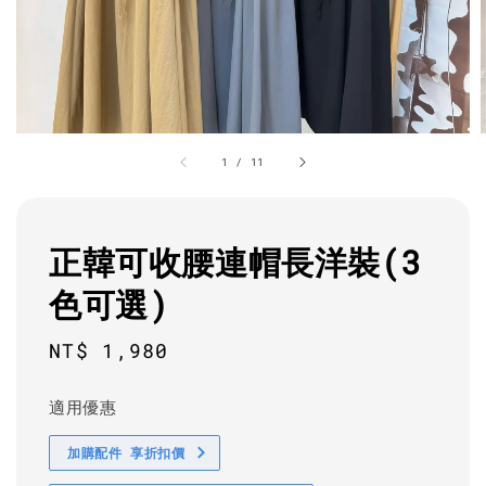
1
/
11
正韓可收腰連帽長洋裝(3
色可選)
Regular
NT$ 1,980
price
適用優惠
加購配件 享折扣價