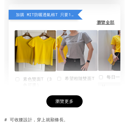
加購 MIT防曬透氣棉T 只要190元
瀏覽全部
每日一笑雙
希望相隨雙面T
素色雙面T (3
色可選)
-
NT$ 190
瀏覽更多
NT$ 450
-
+
-
+
NT$ 190
NT$ 190
NT$ 450
NT$ 450
# 可收腰設計，穿上就顯條長。
加入購物車