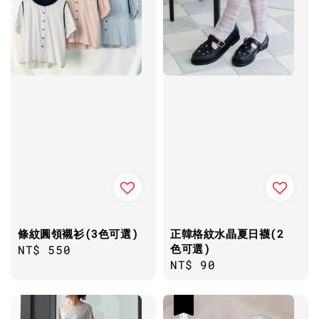
條紋圓領襯衫(3色可選)
正韓格紋水晶夏日襪(2
色可選)
Regular
NT$ 550
Regular
NT$ 90
price
price
優惠