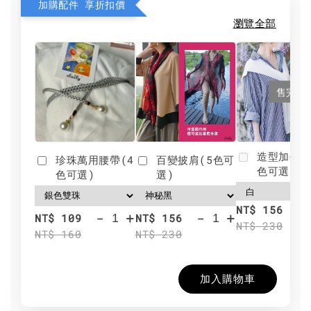
加購配件 享折扣價
瀏覽全部
售完
造型加分肩
珍珠萬用腰帶(4
百變披肩(5色可
色可選)
色可選)
選)
NT$ 156
-
+
-
+
NT$ 109
NT$ 156
NT$ 230
NT$ 160
NT$ 230
加入購物車