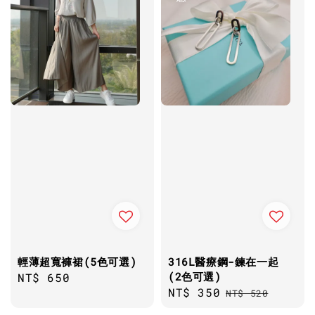
輕薄超寬褲裙(5色可選)
316L醫療鋼-鍊在一起
(2色可選)
Regular
NT$ 650
Sale
NT$ 350
Regular
price
NT$ 520
price
price