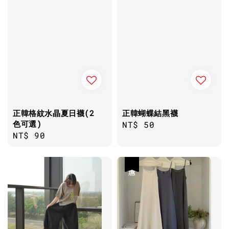
正韓格紋水晶夏日襪(2
正韓蝴蝶結黑襪
色可選)
Regular
NT$ 50
Regular
NT$ 90
price
price
優惠