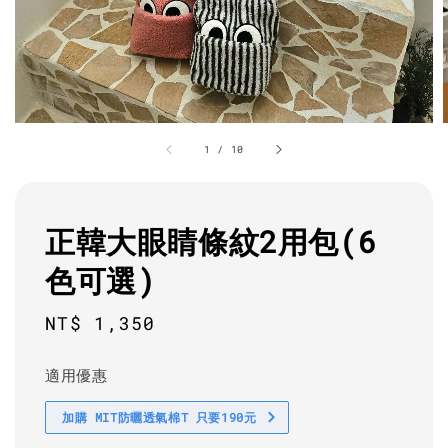
1
/
10
正韓大眼睛條紋2用包(6
色可選)
Regular
NT$ 1,350
price
適用優惠
加購 MIT防曬透氣棉T 只要190元