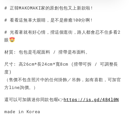
# 正韓MAKOMAKI家的原創包包又上新款啦!
# 看看這無辜大眼睛，是不是療癒100分啊!
# 光看著就有好心情，揹這個逛街，路人都會忍不住多看2
眼
材質: 包包是毛呢面料 / 揹帶是布面料。
尺寸: 高26cm*長24cm*寬8cm (揹帶可拆 / 可調整長
度)
（售價不包含照片中的任何掛飾／吊飾，如有喜歡，可加官
方line詢價。）
還可以可加購迷你同款包喔👉
https://is.gd/484l0N
made in Korea