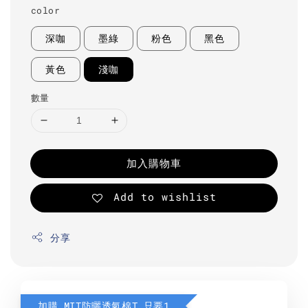
color
深咖
墨綠
粉色
黑色
黃色
淺咖
數量
加入購物車
Add to wishlist
分享
加購 MIT防曬透氣棉T 只要190元