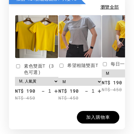
瀏覽全部
每日一笑雙
希望相隨雙面T
素色雙面T (3
色可選)
-
NT$ 190
NT$ 450
-
+
-
+
NT$ 190
NT$ 190
NT$ 450
NT$ 450
加入購物車