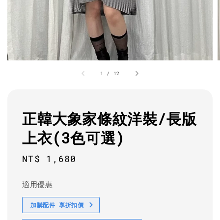
1
/
12
正韓大象家條紋洋裝/長版
上衣(3色可選)
Regular
NT$ 1,680
price
適用優惠
加購配件 享折扣價