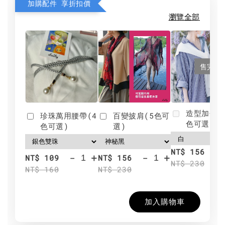
加購配件 享折扣價
瀏覽全部
售完
造型加分肩
珍珠萬用腰帶(4
百變披肩(5色可
色可選)
色可選)
選)
NT$ 156
-
+
-
+
NT$ 109
NT$ 156
NT$ 230
NT$ 160
NT$ 230
加入購物車