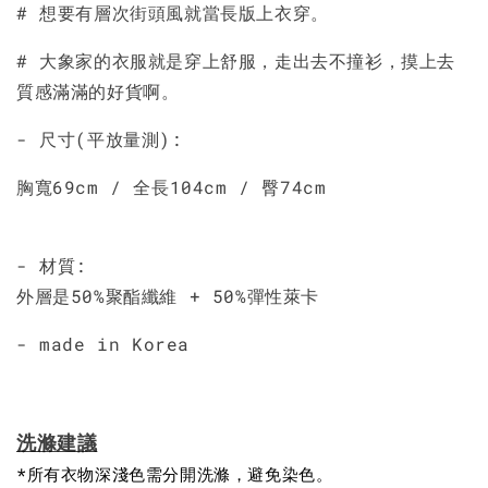
# 想要有層次街頭風就當長版上衣穿。
# 大象家的衣服就是穿上舒服，走出去不撞衫，摸上去
質感滿滿的好貨啊。
- 尺寸(平放量測):
胸寬69cm / 全長104cm / 臀74cm
- 材質:
外層是50%聚酯纖維 + 50%彈性萊卡
- made in Korea
洗滌建議
*所有衣物深淺色需分開洗滌，避免染色。