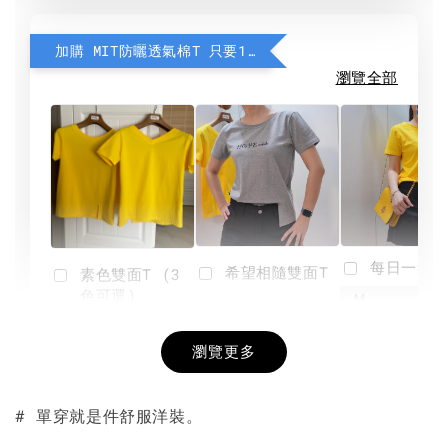
加購 MIT防曬透氣棉T 只要190元
瀏覽全部
每日一笑雙
希望相隨雙面T
素色雙面T (3
色可選)
-
NT$ 190
瀏覽更多
NT$ 450
-
+
-
+
NT$ 190
NT$ 190
NT$ 450
NT$ 450
# 單穿就是件舒服洋裝。
加入購物車