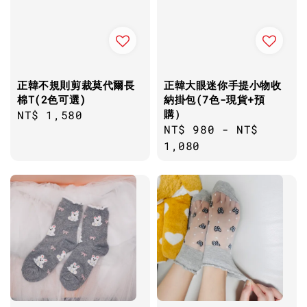
正韓不規則剪裁莫代爾長
正韓大眼迷你手提小物收
棉T(2色可選)
納掛包(7色-現貨+預
購）
Regular
NT$ 1,580
Regular
NT$ 980
-
NT$
price
price
1,080