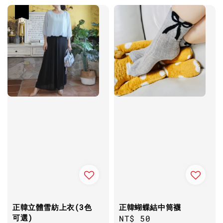
優惠
正韓立體雪紡上衣(3色
正韓蝴蝶結中筒襪
可選)
Regular
NT$ 50