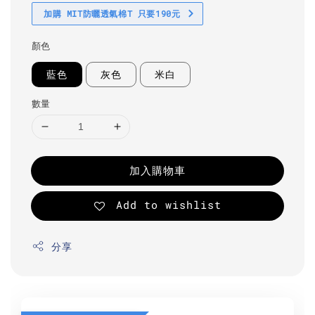
加購 MIT防曬透氣棉T 只要190元
顏色
藍色
灰色
米白
數量
加入購物車
Add to wishlist
分享