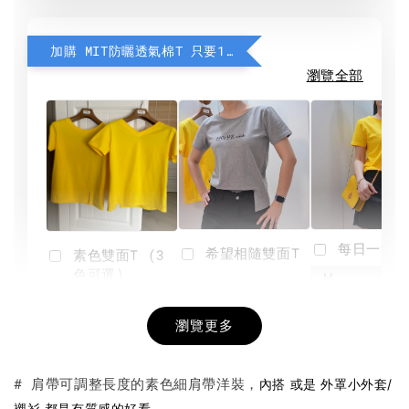
加購 MIT防曬透氣棉T 只要190元
瀏覽全部
每日一笑雙
希望相隨雙面T
素色雙面T (3
色可選)
-
NT$ 190
瀏覽更多
NT$ 450
-
+
-
+
NT$ 190
NT$ 190
NT$ 450
NT$ 450
# 肩帶可調整長度的素色細肩帶洋裝，
內搭 或是 外罩小外套/
。
襯衫 都是有質感的好看