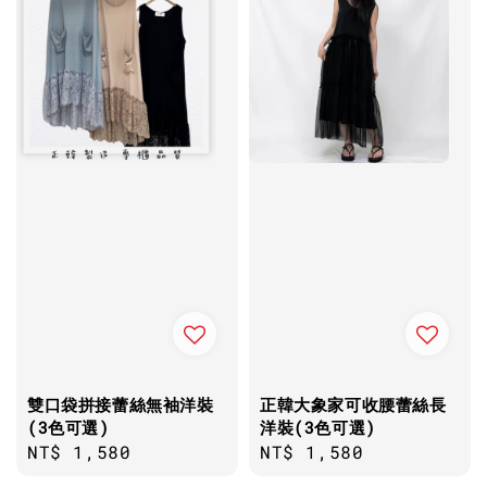
雙口袋拼接蕾絲無袖洋裝
正韓大象家可收腰蕾絲長
(3色可選)
洋裝(3色可選)
Regular
NT$ 1,580
Regular
NT$ 1,580
price
price