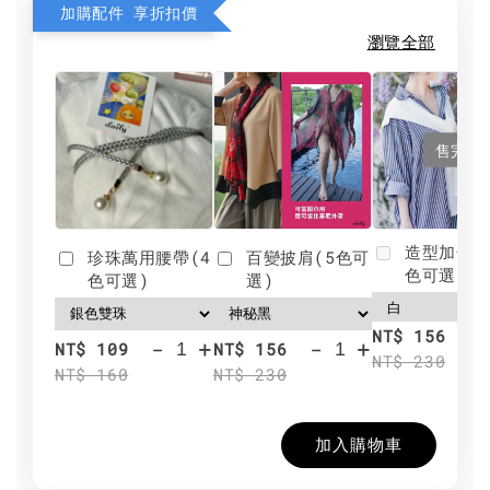
加購配件 享折扣價
瀏覽全部
售完
造型加分肩
珍珠萬用腰帶(4
百變披肩(5色可
色可選)
色可選)
選)
NT$ 156
-
+
-
+
NT$ 109
NT$ 156
NT$ 230
NT$ 160
NT$ 230
加入購物車