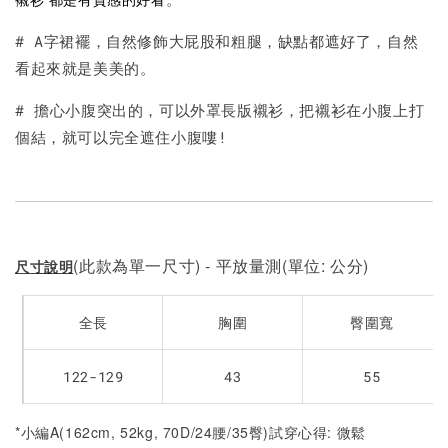
加入購物車
# A字裙襬，自然修飾大屁股和粗腿，缺點都遮好了，自然
看起來就是美美的。
# 擔心小腹突出的，可以外罩長版襯衫，把襯衫在小腹上打
個結，就可以完全遮住小腹嘍!
(此款為單一尺寸) - 平放量測(單位: 公分)
尺寸說明
全長
胸圍
臀圍寬
122-129
43
55
*小編A(162cm, 52kg, 70D/24腰/35臀)試穿心得: 微鬆