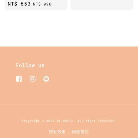
Sale
NT$ 650
Regular
NT$ 990
price
price
price
Follow us
copyright © 2022 at daily. All right reserved.
隱私政策
購物需知
|