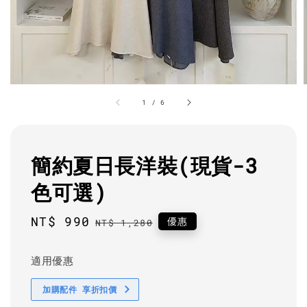
1
/
6
簡約夏日長洋裝(現貨-3
色可選)
Sale
NT$ 990
Regular
優惠
NT$ 1,280
price
price
適用優惠
加購配件 享折扣價