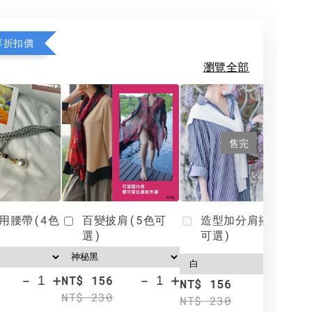
享折扣價
瀏覽全部
售完
用腰帶(4色
百變披肩(5色可
造型加分肩搭(4色
選)
可選)
-
+
-
+
NT$ 156
N
NT$ 156
NT$ 230
N
NT$ 230