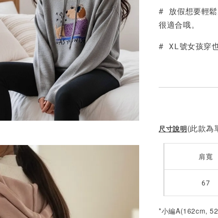
# 放假想要輕
NT$ 190
很適合哦。
NT$ 450
# XL號女孩穿
(此款為單
尺寸說明
肩寬
67
*小編A(162cm, 5