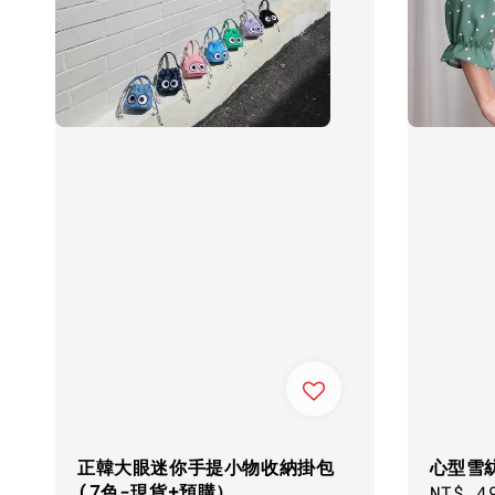
正韓大眼迷你手提小物收納掛包
心型雪
(7色-現貨+預購）
Sale
NT$ 4