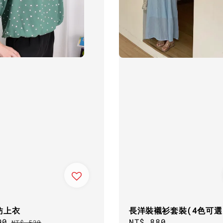
紡上衣
長洋裝襯衫套裝(4色可選
90
Regular
Regular
NT$ 880
NT$ 520