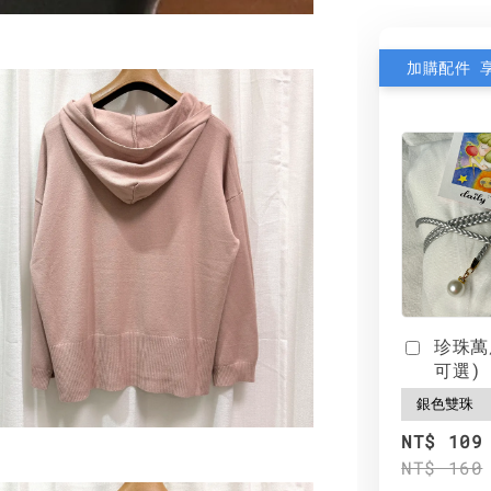
加購配件 
珍珠萬
可選)
NT$ 109
NT$ 160