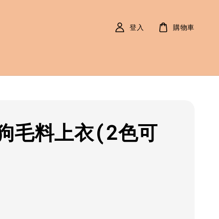
登入
購物車
狗毛料上衣(2色可
r
0