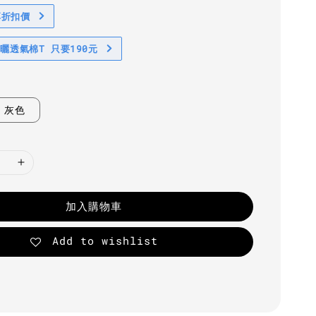
享折扣價
防曬透氣棉T 只要190元
灰色
加入購物車
Add to wishlist