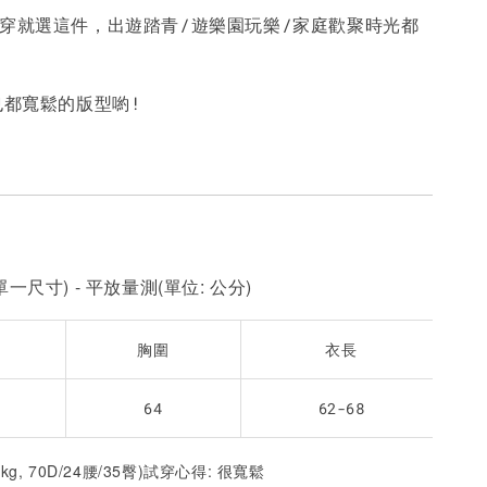
鬆穿就選這件，出遊踏青/遊樂園玩樂/家庭歡聚時光都
-
+
-
+
-
+
NT$ 190
NT$ 190
N
NT$ 450
NT$ 450
N
也都寬鬆的版型喲!
加入購物車
一尺寸) - 平放量測(單位: 公分)
胸圍
衣長
64
62-68
2kg, 70D/24腰/35臀)試穿心得: 很寬鬆