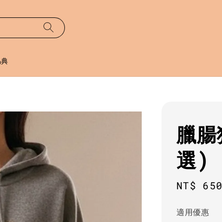
易典
臘腸
選)
Regula
NT$ 65
price
適用優惠