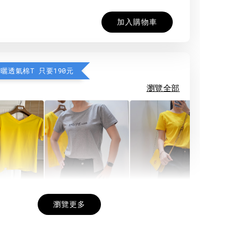
加入購物車
防曬透氣棉T 只要190元
瀏覽全部
希望相隨雙面T
每日一笑雙面T
面T (3色
瀏覽更多