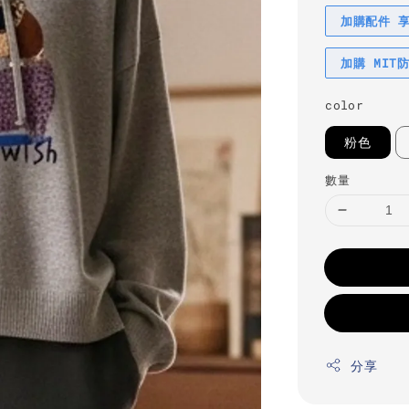
加購配件 
加購 MIT
color
粉色
數量
分享