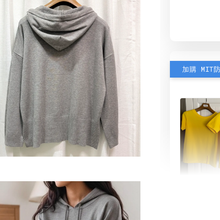
加購 MIT
素色雙
可選)