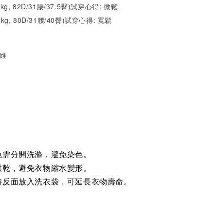
1kg, 82D/31腰/37.5臀)試穿心得: 微
鬆
7kg, 80D/31腰/40臀)試穿心得: 寬
鬆
纖維
色需分開洗滌，避免染色。
烘乾，避免衣物縮水變形。
時反面放入洗衣袋，可延長衣物壽命。