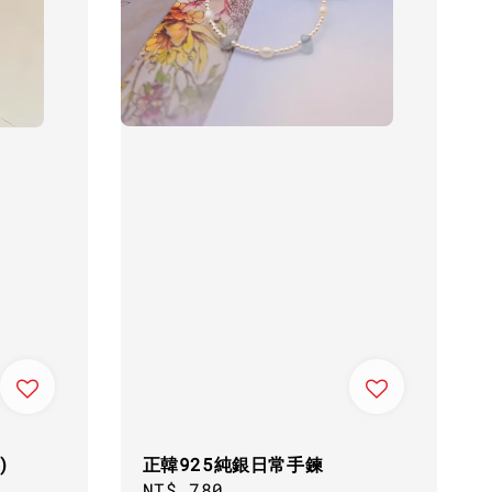
正韓925純銀日常手鍊
)
Regular
NT$ 780