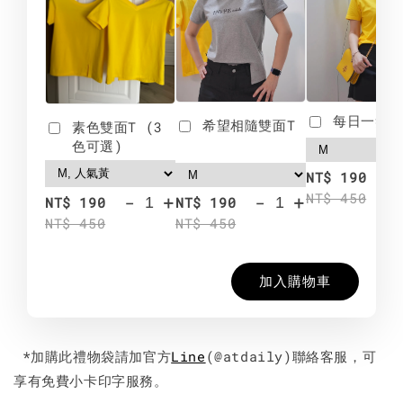
每日一笑雙
希望相隨雙面T
素色雙面T (3
色可選)
-
NT$ 190
NT$ 450
-
+
-
+
NT$ 190
NT$ 190
NT$ 450
NT$ 450
加入購物車
*加購此禮物袋請加官方
Line
(@atdaily)聯絡客服，可
享有免費小卡印字服務。