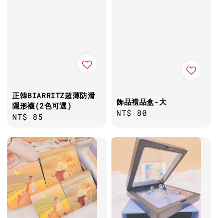
正韓BIARRITZ超薄防滑
飾品禮品盒-大
隱形襪(2色可選)
Regular
NT$ 80
Regular
NT$ 85
price
price