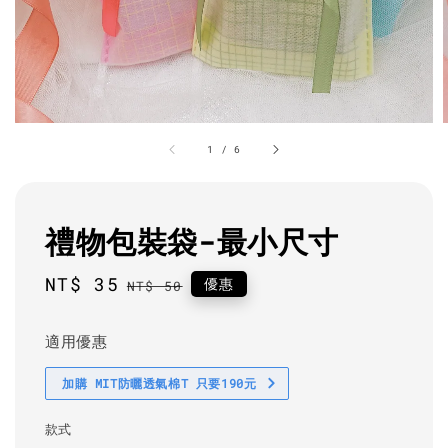
1
/
6
禮物包裝袋-最小尺寸
Sale
NT$ 35
Regular
優惠
NT$ 50
price
price
適用優惠
加購 MIT防曬透氣棉T 只要190元
款式