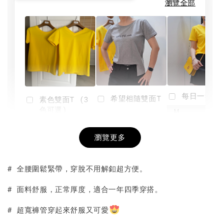
瀏覽全部
每日一笑雙
希望相隨雙面T
素色雙面T (3
色可選)
-
NT$ 190
瀏覽更多
NT$ 450
-
+
-
+
NT$ 190
NT$ 190
NT$ 450
NT$ 450
# 全腰圍鬆緊帶，穿脫不用解釦超方便。
加入購物車
# 面料舒服，正常厚度，適合一年四季穿搭。
# 超寬褲管穿起來舒服又可愛