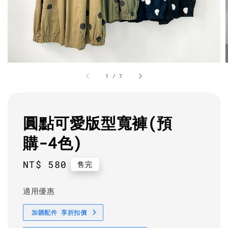
1
/
7
圓點可愛版型寬褲(預
購-4色)
Regular
NT$ 580
售完
price
適用優惠
加購配件 享折扣價