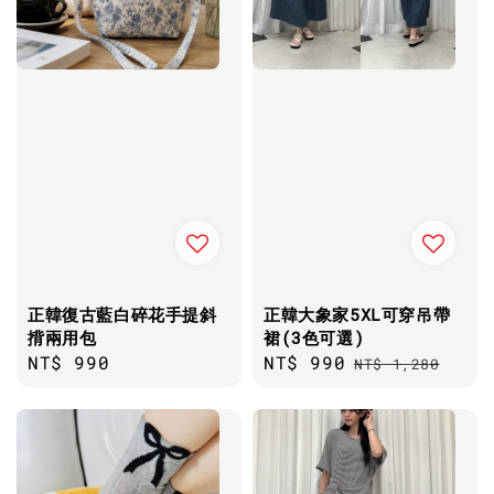
正韓復古藍白碎花手提斜
正韓大象家5XL可穿吊帶
揹兩用包
裙(3色可選)
Regular
NT$ 990
Sale
NT$ 990
Regular
NT$ 1,280
price
price
price