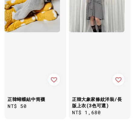
正韓蝴蝶結中筒襪
正韓大象家條紋洋裝/長
版上衣(3色可選)
Regular
NT$ 50
Regular
NT$ 1,680
price
price