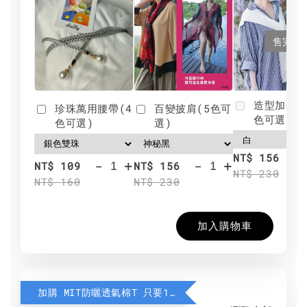
售完
造型加分肩
珍珠萬用腰帶(4
百變披肩(5色可
色可選)
色可選)
選)
NT$ 156
-
+
-
+
NT$ 109
NT$ 156
NT$ 230
NT$ 160
NT$ 230
加入購物車
加購 MIT防曬透氣棉T 只要190元