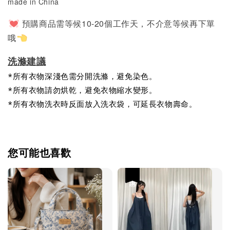
made in China
預購商品需等候10-20個工作天，不介意等候再下單
哦
洗滌建議
*所有衣物深淺色需分開洗滌，避免染色。
*所有衣物請勿烘乾，避免衣物縮水變形。
*所有衣物洗衣時反面放入洗衣袋，可延長衣物壽命。
您可能也喜歡
優惠