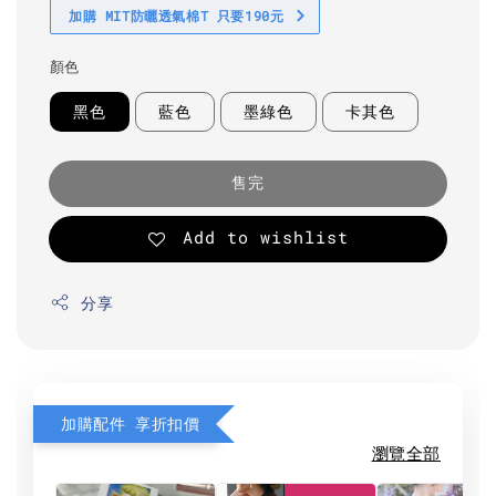
加購 MIT防曬透氣棉T 只要190元
顏色
黑色
藍色
墨綠色
卡其色
售完
Add to wishlist
分享
加購配件 享折扣價
瀏覽全部