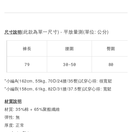
(此款為單一尺寸) - 平放量測(單位: 公分)
尺寸說明
褲長
腰圍
臀圍
79
30-50
80
*小編A(162cm, 55kg, 70D/24腰/35臀)試穿心得: 很寬鬆
*小編B(158cm, 61kg, 82D/31腰/37.5臀)試穿心得:
寬鬆
材質說明
材質: 35%棉 + 65%聚酯纖維
彈性: 無
厚度: 正常