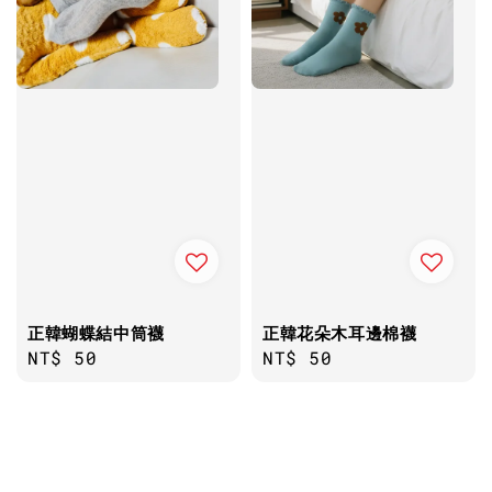
正韓蝴蝶結中筒襪
正韓花朵木耳邊棉襪
Regular
NT$ 50
Regular
NT$ 50
price
price