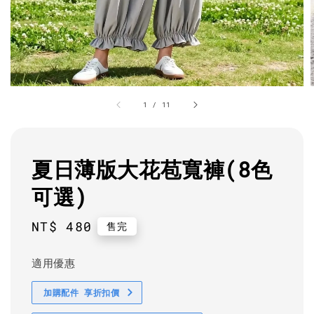
1
/
11
夏日薄版大花苞寬褲(8色
可選)
Regular
NT$ 480
售完
price
適用優惠
加購配件 享折扣價