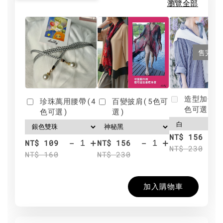
瀏覽全部
售完
造型加分肩
珍珠萬用腰帶(4
百變披肩(5色可
色可選)
色可選)
選)
NT$ 156
-
+
-
+
NT$ 109
NT$ 156
NT$ 230
NT$ 160
NT$ 230
加入購物車