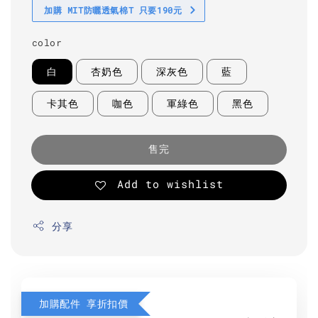
加購 MIT防曬透氣棉T 只要190元
color
白
杏奶色
深灰色
藍
卡其色
咖色
軍綠色
黑色
售完
Add to wishlist
分享
加購配件 享折扣價