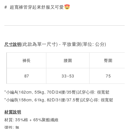
# 超寬褲管穿起來舒服又可愛
(此款為單一尺寸) - 平放量測(單位: 公分)
尺寸說明
褲長
腰圍
臀圍
87
33-53
75
*小編A(162cm, 55kg, 70D/24腰/35臀)試穿心得: 很寬鬆
*小編B(158cm, 61kg, 82D/31腰/37.5臀)試穿心得:
很寬鬆
材質說明
材質: 35%棉 + 65%聚酯纖維
彈性: 無