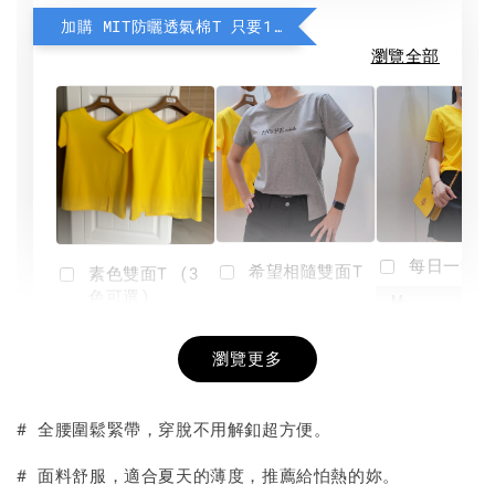
加購 MIT防曬透氣棉T 只要190元
瀏覽全部
每日一笑雙
希望相隨雙面T
素色雙面T (3
色可選)
-
NT$ 190
瀏覽更多
NT$ 450
-
+
-
+
NT$ 190
NT$ 190
NT$ 450
NT$ 450
# 全腰圍鬆緊帶，穿脫不用解釦超方便。
加入購物車
# 面料舒服，適合夏天的薄度，推薦給怕熱的妳。