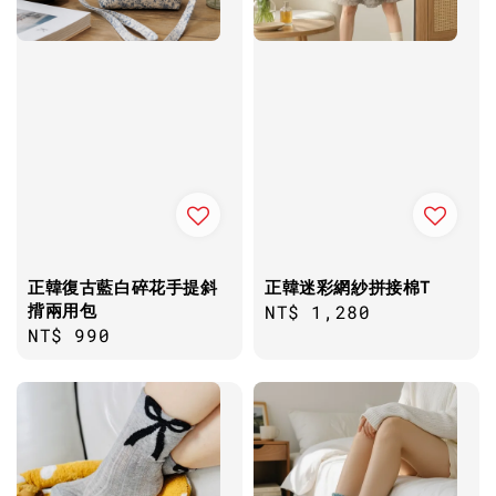
正韓復古藍白碎花手提斜
正韓迷彩網紗拼接棉T
揹兩用包
Regular
NT$ 1,280
Regular
NT$ 990
price
price