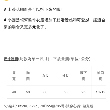
# 山茶花胸針是可以拆下來的哦!
# 小圓點領幫整件衣服增加了點活潑感和可愛感，讓適合
穿的場合又更多元化了。
(此款為單一尺寸) - 平放量測(單位: 公分)
尺寸說明
肩
胸
腋下
袖口
衣長
袖長
寬
圍
寬
寬
40
53
60
56
25
10-12
*小編A(162cm, 52kg, 70D/24腰/35臀)試穿心得: 超寬鬆