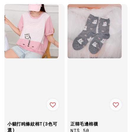
小貓打盹條紋棉T(3色可
正韓毛邊棉襪
選)
Regular
NT$ 50