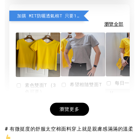
加購 MIT防曬透氣棉T 只要190元
瀏覽全部
每日一笑雙
希望相隨雙面T
素色雙面T (3
色可選)
-
NT$ 190
瀏覽更多
NT$ 450
-
+
-
+
NT$ 190
NT$ 190
NT$ 450
NT$ 450
# 有微挺度的舒服太空棉面料穿上就是親膚感滿滿的溫柔
加入購物車