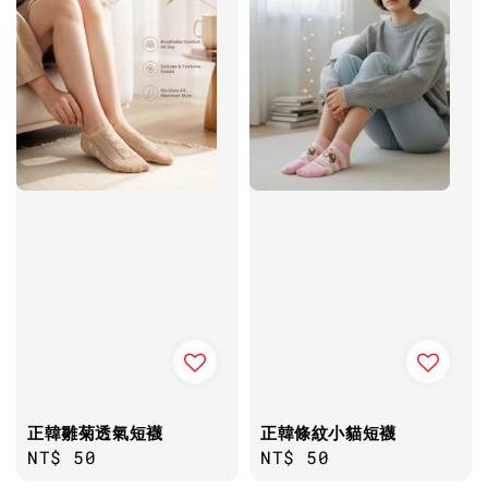
正韓雛菊透氣短襪
正韓條紋小貓短襪
Regular
NT$ 50
Regular
NT$ 50
price
price