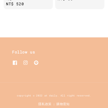
Regular
NT$ 520
price
price
Follow us
copyright © 2022 at daily. All right reserved.
隱私政策
購物需知
|