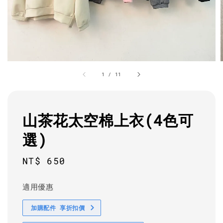
1
/
11
山茶花太空棉上衣(4色可
選)
Regular
NT$ 650
price
適用優惠
加購配件 享折扣價