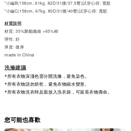
*小編B(158cm, 61kg, 82D/31腰/37.5臀)試穿心得:
寬
鬆
*小編C(158cm, 67kg, 80D/31腰/40臀)試穿心得:
寬
鬆
材質說明
材質: 35%聚酯纖維 +65%棉
彈性: 好
厚度: 微厚
made in China
洗滌建議
*所有衣物深淺色需分開洗滌，避免染色。
*所有衣物請勿烘乾，避免衣物縮水變形。
*所有衣物洗衣時反面放入洗衣袋，可延長衣物壽命。
您可能也喜歡