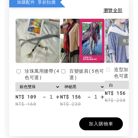
加購配件 享折扣價
瀏覽全部
售完
造型加分肩
珍珠萬用腰帶(4
百變披肩(5色可
色可選)
色可選)
選)
NT$ 156
-
+
-
+
NT$ 109
NT$ 156
NT$ 230
NT$ 160
NT$ 230
加入購物車