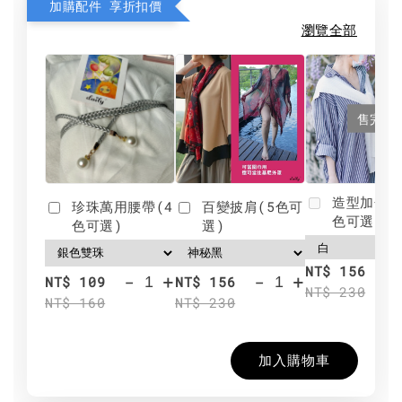
加購配件 享折扣價
瀏覽全部
售完
造型加分肩
珍珠萬用腰帶(4
百變披肩(5色可
色可選)
色可選)
選)
NT$ 156
-
+
-
+
NT$ 109
NT$ 156
NT$ 230
NT$ 160
NT$ 230
加入購物車