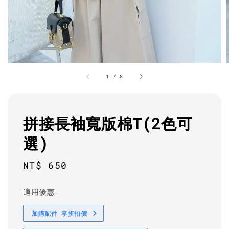
1
/
8
拼接長袖寬版棉T(2色可
選)
Regular
NT$ 650
price
適用優惠
加購配件 享折扣價