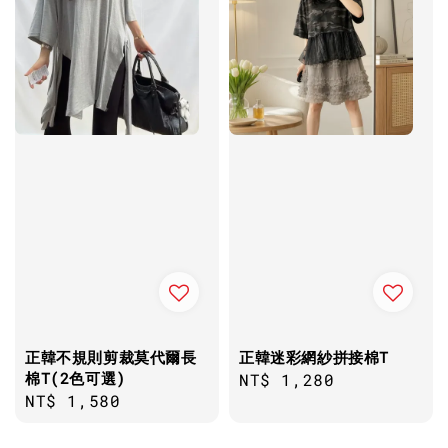
正韓不規則剪裁莫代爾長
正韓迷彩網紗拼接棉T
棉T(2色可選)
Regular
NT$ 1,280
Regular
NT$ 1,580
price
price