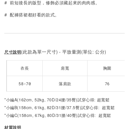
# 前短後長的版型，修飾必須藏起來的肉肉感。
# 配褲搭裙都好看的款式。
(此款為單一尺寸) - 平放量測(單位: 公分)
尺寸說明
衣長
肩寬
胸圍
58-70
落肩款
76
*小編A(162cm, 52kg, 70D/24腰/35臀)試穿心得: 超寬鬆
*小編B(158cm, 61kg, 82D/31腰/37.5臀)試穿心得:
超寬鬆
*小編C(158cm, 67kg, 80D/31腰/40臀)試穿心得:
超寬鬆
材質說明