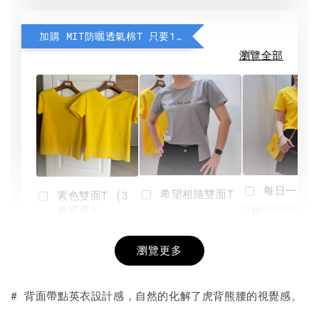
加購 MIT防曬透氣棉T 只要190元
瀏覽全部
每日一笑雙
希望相隨雙面T
素色雙面T (3
色可選)
-
NT$ 190
瀏覽更多
NT$ 450
-
+
-
+
NT$ 190
NT$ 190
NT$ 450
NT$ 450
# 背面帶點英衣設計感，自然的化解了虎背熊腰的視覺感。
加入購物車