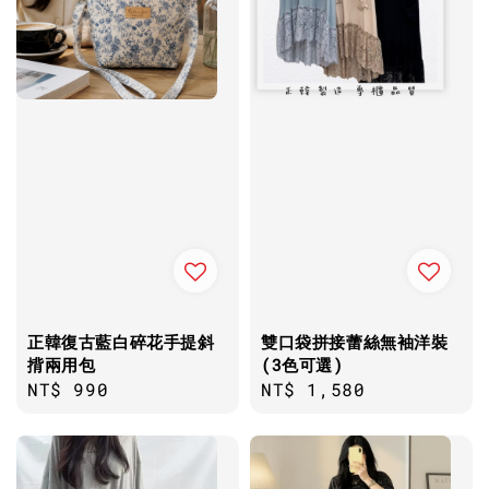
正韓復古藍白碎花手提斜
雙口袋拼接蕾絲無袖洋裝
揹兩用包
(3色可選)
Regular
NT$ 990
Regular
NT$ 1,580
price
price