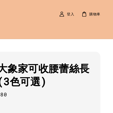
登入
購物車
大象家可收腰蕾絲長
(3色可選)
r
580