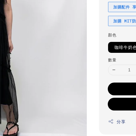
加購配件 
加購 MIT
顏色
咖啡牛奶
數量
分享