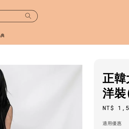
易典
正韓
洋裝
Regula
NT$ 1,
price
適用優惠