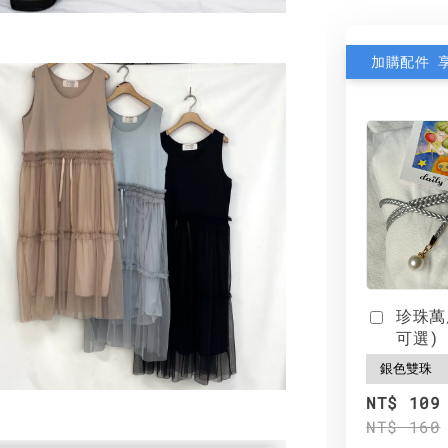
加購配件 
珍珠萬
可選)
NT$ 109
NT$ 160