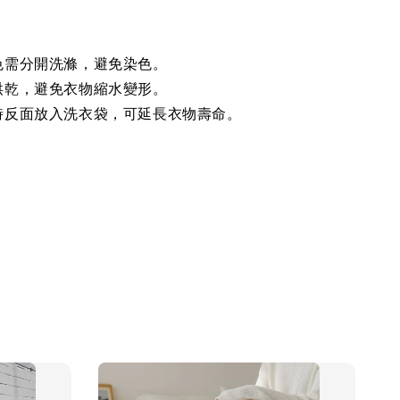
色需分開洗滌，避免染色。
烘乾，避免衣物縮水變形。
時反面放入洗衣袋，可延長衣物壽命。