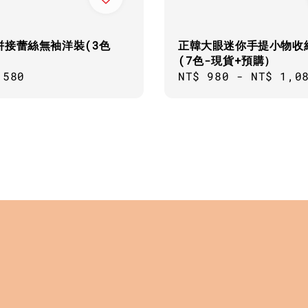
拼接蕾絲無袖洋裝(3色
正韓大眼迷你手提小物收
(7色-現貨+預購）
ar
,580
Regular
NT$ 980
-
NT$ 1,0
price