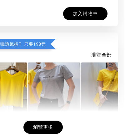
加入購物車
防曬透氣棉T 只要190元
瀏覽全部
希望相隨雙面T
每日一笑雙面T
面T (3色
瀏覽更多