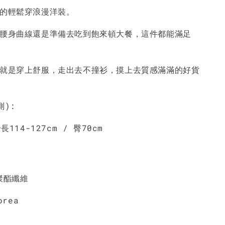
如的輕鬆穿浪漫洋裝。
-
+
-
+
-
+
NT$ 190
NT$ 190
N
NT$ 450
NT$ 450
N
點腰身曲線還是準備去吃到飽來頓大餐，這件都能滿足
加入購物車
服就是穿上舒服，走出去不撞衫，摸上去質感滿滿的好貨
測):
長114-127cm / 臀70cm
%聚酯纖維
orea