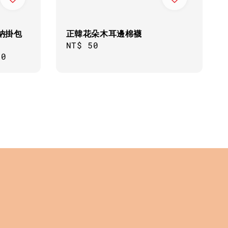
納掛包
正韓花朵木耳邊棉襪
Regular
NT$ 50
80
price