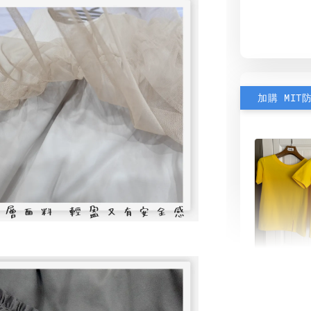
加購 MIT
素色雙
可選)