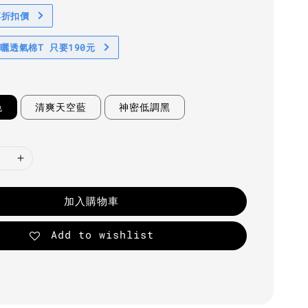
享折扣價
防曬透氣棉T 只要190元
色
清爽天空藍
神密低調黑
加入購物車
Add to wishlist