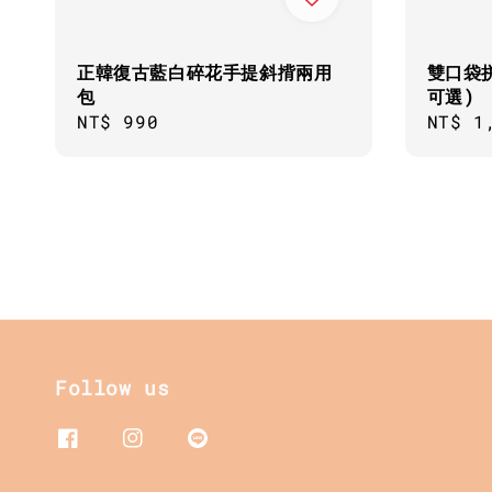
正韓復古藍白碎花手提斜揹兩用
雙口袋
包
可選)
Regular
NT$ 990
Regul
NT$ 1
price
price
Follow us