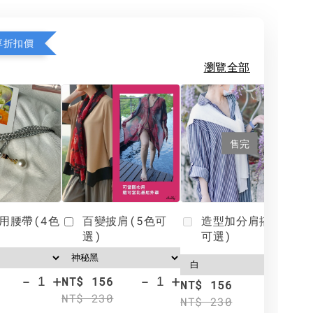
享折扣價
瀏覽全部
售完
用腰帶(4色
百變披肩(5色可
造型加分肩搭(4色
選)
可選)
-
+
-
+
NT$ 156
N
NT$ 156
NT$ 230
N
NT$ 230