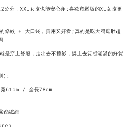
22公分，XXL女孩也能安心穿;喜歡寬鬆版的XL女孩更
-
+
-
+
-
+
NT$ 190
NT$ 190
N
NT$ 450
NT$ 450
N
次的條紋 + 大口袋，實用又好看;真的是吃大餐遮肚超
啊。
加入購物車
服就是穿上舒服，走出去不撞衫，摸上去質感滿滿的好貨
測):
胸寬61cm / 全長78cm
%聚酯纖維
orea