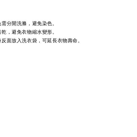
色需分開洗滌，避免染色。
烘乾，避免衣物縮水變形。
時反面放入洗衣袋，可延長衣物壽命。