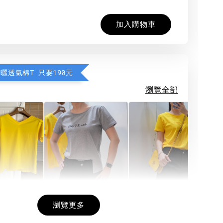
加入購物車
防曬透氣棉T 只要190元
瀏覽全部
希望相隨雙面T
每日一笑雙面T
面T (3色
瀏覽更多