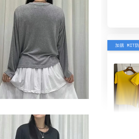
加購 MIT
素色雙
可選)