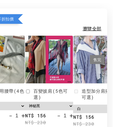
享折扣價
瀏覽全部
售完
用腰帶(4色
百變披肩(5色可
造型加分肩搭(4色
選)
可選)
-
+
-
+
NT$ 156
N
NT$ 156
NT$ 230
N
NT$ 230