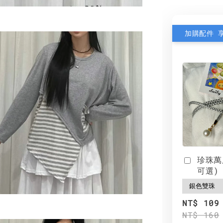
加購配件 
珍珠萬
可選)
NT$ 109
NT$ 160