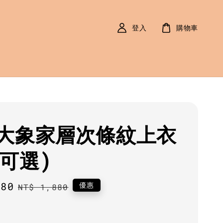
登入
購物車
大象家層次條紋上衣
色可選)
580
Regular
優惠
NT$ 1,880
price