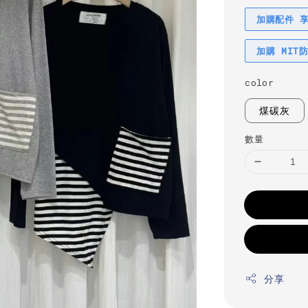
加購配件 
加購 MIT
color
煤碳灰
數量
分享