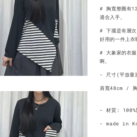
# 胸寬整圈有1
NT$ 190
適合入手。
NT$ 450
# 下擺是有層
好用的一件上衣
# 大象家的衣
啊。
- 尺寸(平放量
肩寬48cm / 
- 材質: 100
- made in K