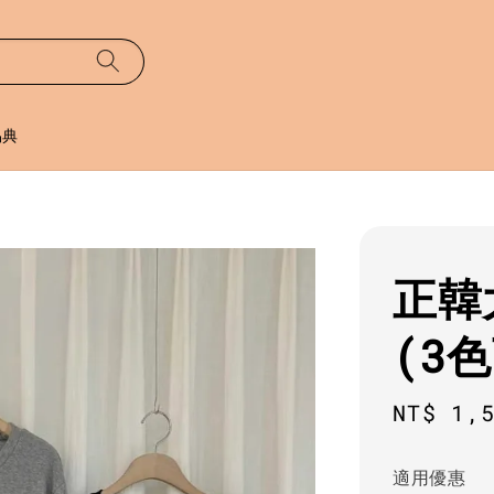
易典
正韓
(3
Sale
NT$ 1,
price
適用優惠