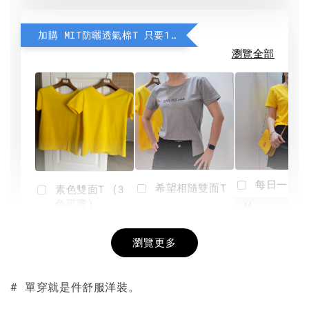
加購 MIT防曬透氣棉T 只要190元
瀏覽全部
每日一笑雙
希望相隨雙面T
素色雙面T (3
色可選)
-
NT$ 190
瀏覽更多
NT$ 450
-
+
-
+
NT$ 190
NT$ 190
NT$ 450
NT$ 450
# 單穿就是件舒服洋裝。
加入購物車