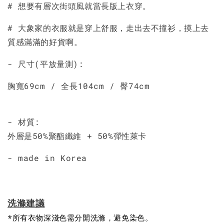
# 想要有層次街頭風就當長版上衣穿。
# 大象家的衣服就是穿上舒服，走出去不撞衫，摸上去
質感滿滿的好貨啊。
- 尺寸(平放量測):
胸寬69cm / 全長104cm / 臀74cm
- 材質:
外層是50%聚酯纖維 + 50%彈性萊卡
- made in Korea
洗滌建議
*所有衣物深淺色需分開洗滌，避免染色。