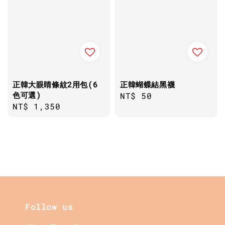
正韓大眼睛條紋2用包(6
正韓蝴蝶結黑襪
色可選)
Regular
NT$ 50
Regular
NT$ 1,350
price
price
Follow us