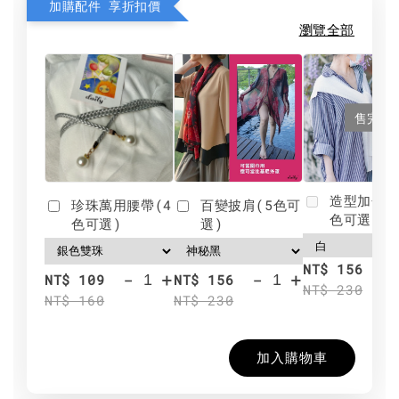
加購配件 享折扣價
瀏覽全部
售完
造型加分肩
珍珠萬用腰帶(4
百變披肩(5色可
色可選)
色可選)
選)
NT$ 156
-
+
-
+
NT$ 109
NT$ 156
NT$ 230
NT$ 160
NT$ 230
加入購物車