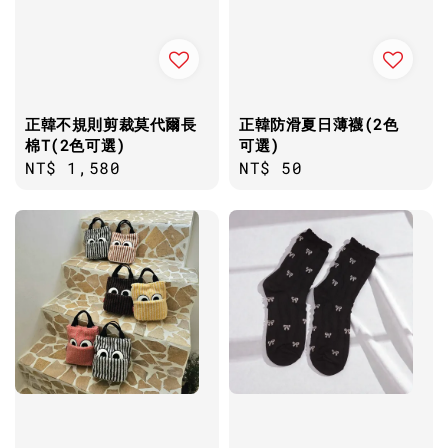
正韓不規則剪裁莫代爾長
正韓防滑夏日薄襪(2色
棉T(2色可選)
可選)
Regular
NT$ 1,580
Regular
NT$ 50
price
price