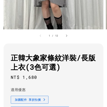
1
/
12
正韓大象家條紋洋裝/長版
上衣(3色可選)
Regular
NT$ 1,680
price
適用優惠
加購配件 享折扣價