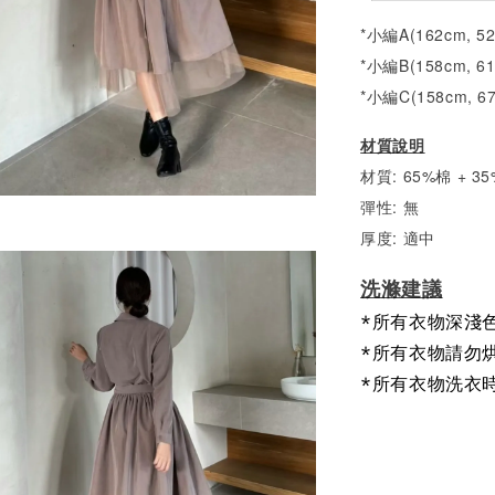
*小編A(162cm, 5
*小編B(158cm, 6
*小編C(158cm, 6
材質說明
材質: 65%棉 + 
彈性: 無
厚度: 適中
洗滌建議
*所有衣物深淺
*所有衣物請勿
*所有衣物洗衣