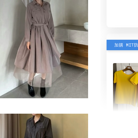
加購 MIT
素色雙
可選)