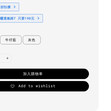
享折扣價
防曬透氣棉T 只要190元
牛仔藍
灰色
加入購物車
Add to wishlist