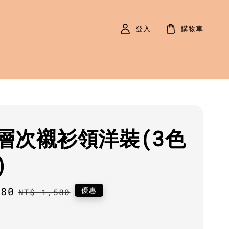
登入
購物車
層次襯衫領洋裝(3色
)
380
Regular
優惠
NT$ 1,580
price