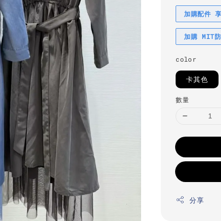
加購配件 
加購 MIT
color
卡其色
數量
分享