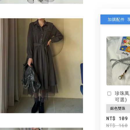
加購配件 
珍珠萬
可選)
NT$ 109
NT$ 160