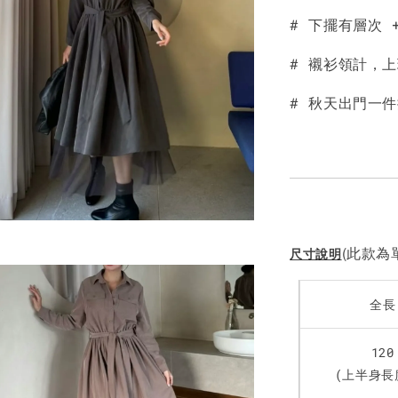
# 下擺有層次
NT$ 190
NT$ 450
# 襯衫領計，
# 秋天出門一
(此款為單
尺寸說明
全長
120
(上半身長