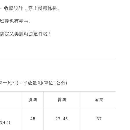
 + 收腰設計，穿上就顯條長。
-
+
-
+
-
+
NT$ 190
NT$ 190
N
NT$ 450
NT$ 450
N
上班穿也有精神。
件搞定又美麗就是這件啦!
加入購物車
一尺寸) - 平放量測(單位: 公分)
胸圍
臀圍
肩寬
45
27-45
37
度42)