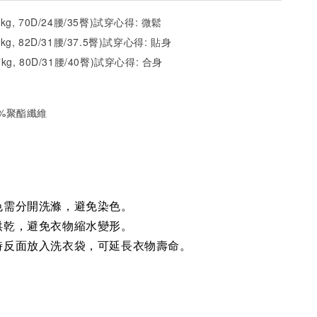
2kg, 70D/24腰/35臀)試穿心得: 微鬆
1kg, 82D/31腰/37.5臀)試穿心得: 貼身
7kg, 80D/31腰/40臀)試穿心得: 合身
35%聚酯纖維
色需分開洗滌，避免染色。
烘乾，避免衣物縮水變形。
時反面放入洗衣袋，可延長衣物壽命。