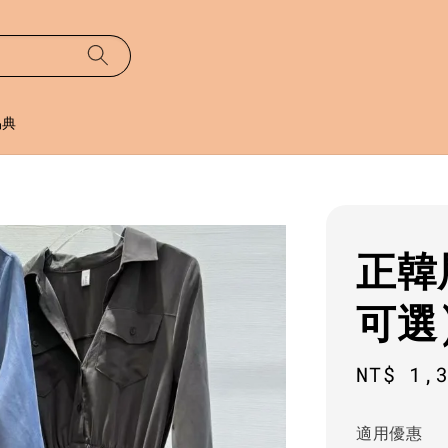
易典
正韓
可選
Sale
NT$ 1,
price
適用優惠