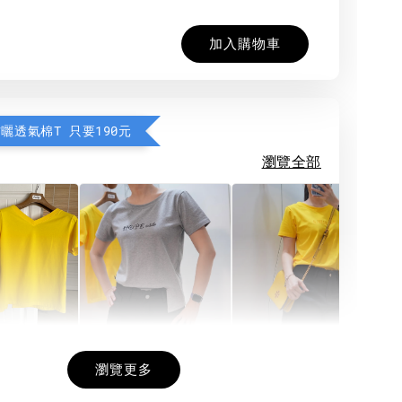
加入購物車
防曬透氣棉T 只要190元
瀏覽全部
希望相隨雙面T
每日一笑雙面T
面T (3色
瀏覽更多