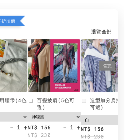
享折扣價
瀏覽全部
售完
用腰帶(4色
百變披肩(5色可
造型加分肩搭(4色
選)
可選)
-
+
-
+
NT$ 156
N
NT$ 156
NT$ 230
N
NT$ 230