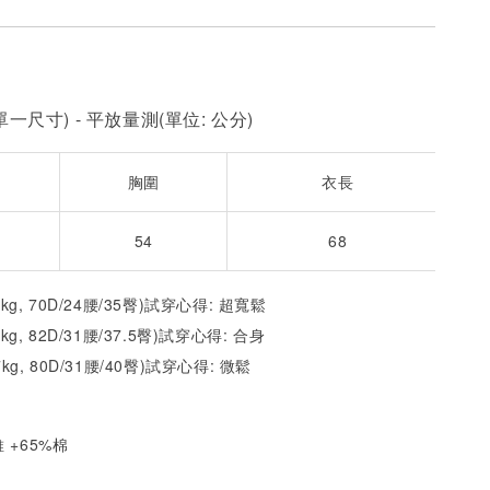
一尺寸) - 平放量測(單位: 公分)
胸圍
衣長
54
68
2kg, 70D/24腰/35臀)試穿心得: 超寬鬆
1kg, 82D/31腰/37.5臀)試穿心得: 合身
7kg, 80D/31腰/40臀)試穿心得: 微
鬆
 +65%棉