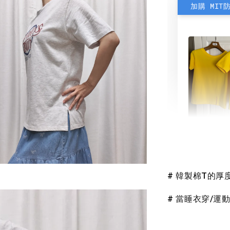
加購 MIT
素色雙
可選)
# 韓製棉T的
NT$ 190
NT$ 450
# 當睡衣穿/運動