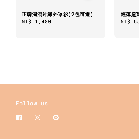
正韓洞洞針織外罩衫(2色可選)
輕薄超
Regular
NT$ 1,480
Regul
NT$ 6
price
price
Follow us