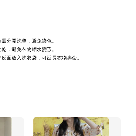
色需分開洗滌，避免染色。
烘乾，避免衣物縮水變形。
時反面放入洗衣袋，可延長衣物壽命。