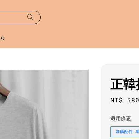
易典
正韓
Sale
NT$ 58
price
適用優惠
加購配件 