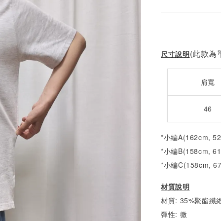
(此款為單
尺寸說明
肩寬
46
*小編A(162cm, 5
*小編B(158cm, 6
*小編C(158cm, 6
材質說明
材質: 35%聚酯纖維
彈性: 微