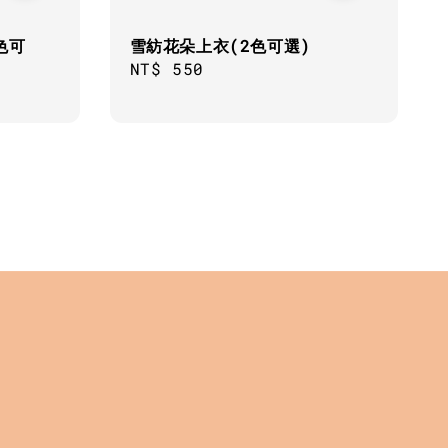
色可
雪紡花朵上衣(2色可選)
Regular
NT$ 550
price