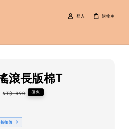
登入
購物車
搖滾長版棉T
0
Regular
優惠
NT$ 990
price
享折扣價