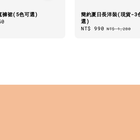
寬褲裙(5色可選)
簡約夏日長洋裝(現貨-3
選)
ar
50
Sale
NT$ 990
Regular
NT$ 1,280
price
price