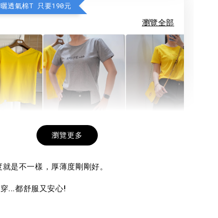
防曬透氣棉T 只要190元
瀏覽全部
希望相隨雙面T
每日一笑雙面T
面T (3色
瀏覽更多
厚度就是不一樣，厚薄度剛剛好。
-
+
-
+
-
+
NT$ 190
NT$ 190
N
NT$ 450
NT$ 450
N
穿...都舒服又安心!
加入購物車