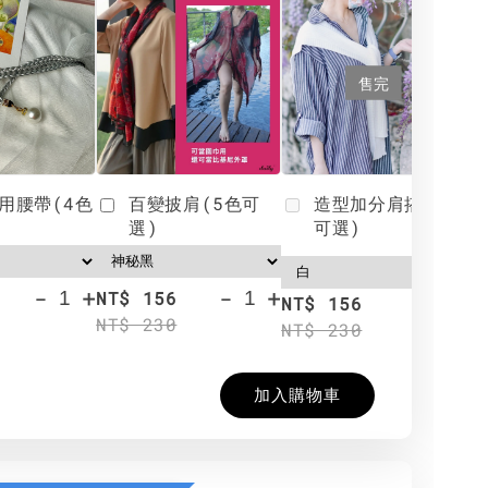
售完
用腰帶(4色
百變披肩(5色可
造型加分肩搭(4色
選)
可選)
-
+
-
+
NT$ 156
N
NT$ 156
NT$ 230
N
NT$ 230
加入購物車