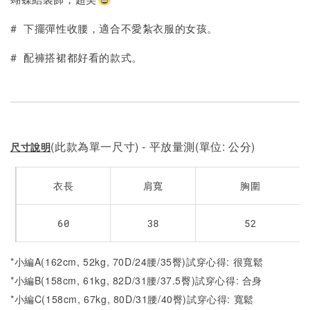
加入購物車
# 下擺彈性收腰，適合不愛紮衣服的女孩。
# 配褲搭裙都好看的款式。
(此款為單一尺寸) - 平放量測(單位: 公分)
尺寸說明
衣長
肩寬
胸圍
60
38
52
*小編A(162cm, 52kg, 70D/24腰/35臀)試穿心得: 很寬鬆
*小編B(158cm, 61kg, 82D/31腰/37.5臀)試穿心得:
合身
*小編C(158cm, 67kg, 80D/31腰/40臀)試穿心得:
寬鬆