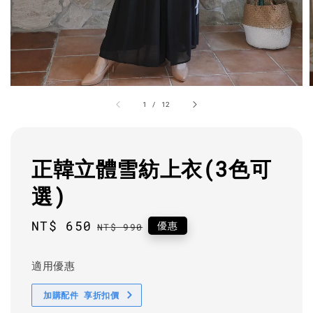
1
/
12
正韓立體雪紡上衣(3色可
選)
Sale
NT$ 650
Regular
優惠
NT$ 990
price
price
適用優惠
加購配件 享折扣價