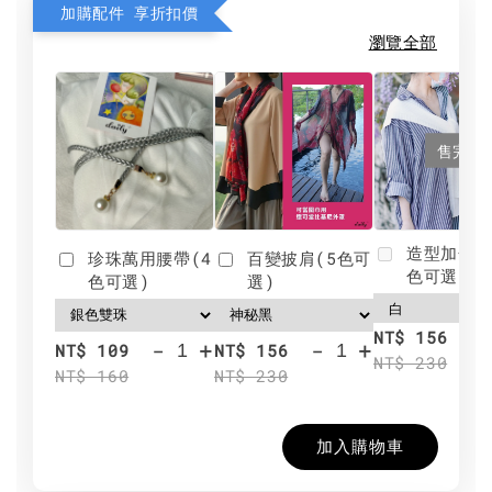
加購配件 享折扣價
瀏覽全部
售完
造型加分肩
珍珠萬用腰帶(4
百變披肩(5色可
色可選)
色可選)
選)
NT$ 156
-
+
-
+
NT$ 109
NT$ 156
NT$ 230
NT$ 160
NT$ 230
加入購物車