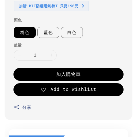
加購 MIT防曬透氣棉T 只要190元
顏色
粉色
藍色
白色
數量
加入購物車
Add to wishlist
分享