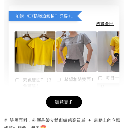
加購 MIT防曬透氣棉T 只要190元
瀏覽全部
每日一笑雙
希望相隨雙面T
素色雙面T (3
色可選)
-
NT$ 190
瀏覽更多
NT$ 450
-
+
-
+
NT$ 190
NT$ 190
NT$ 450
NT$ 450
# 雙層面料，外層是帶立體刺繡感高質感 + 肩膀上的立體
蝴蝶結裝飾，超美