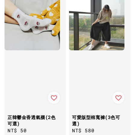
正韓鬱金香透氣襪(2色
可愛版型棉寬褲(3色可
可選)
選)
Regular
NT$ 50
Regular
NT$ 580