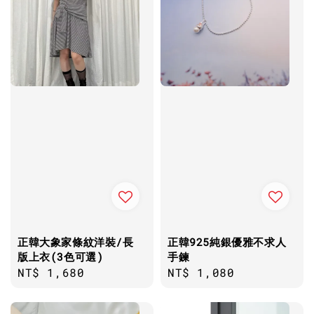
正韓大象家條紋洋裝/長
正韓925純銀優雅不求人
版上衣(3色可選)
手鍊
Regular
NT$ 1,680
Regular
NT$ 1,080
price
price