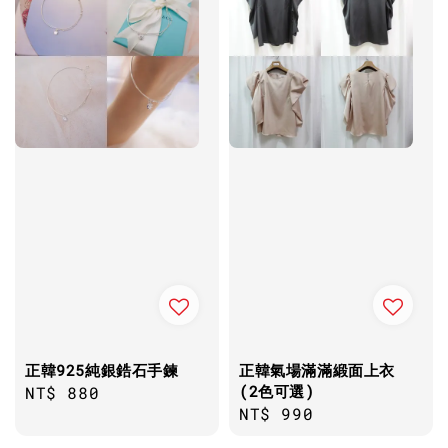
正韓925純銀鋯石手鍊
正韓氣場滿滿緞面上衣
(2色可選)
Regular
NT$ 880
Regular
NT$ 990
price
price