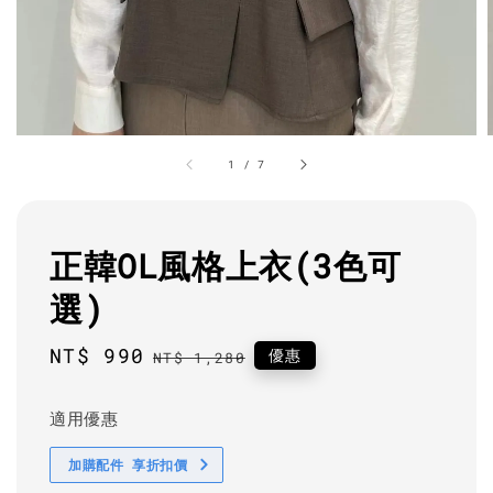
1
/
7
正韓OL風格上衣(3色可
選)
Sale
NT$ 990
Regular
優惠
NT$ 1,280
price
price
適用優惠
加購配件 享折扣價