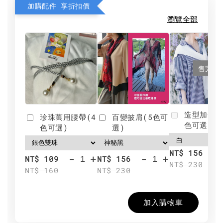
加購配件 享折扣價
瀏覽全部
售完
造型加分肩
珍珠萬用腰帶(4
百變披肩(5色可
色可選)
色可選)
選)
NT$ 156
-
+
-
+
NT$ 109
NT$ 156
NT$ 230
NT$ 160
NT$ 230
加入購物車