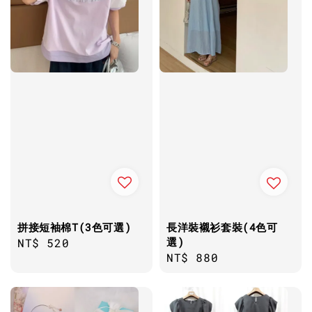
拼接短袖棉T(3色可選)
長洋裝襯衫套裝(4色可
選)
Regular
NT$ 520
Regular
NT$ 880
price
price