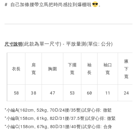
加入購物車
# 自己加條腰帶立馬把時尚感拉到爆棚啦
。
(此款為單一尺寸) - 平放量測(單位: 公分)
尺寸說明
腋
肩
下擺
袖
袖口
衣長
胸圍
下
寬
寬
長
寬
寬
58
38
47
53
60
11
24
*小編A(162cm, 52kg, 70D/24腰/35臀)試穿心得: 微鬆
*小編B(158cm, 61kg, 82D/31腰/37.5臀)試穿心得: 微緊
*小編C(158cm, 67kg, 80D/31腰/40臀)試穿心得: 合身