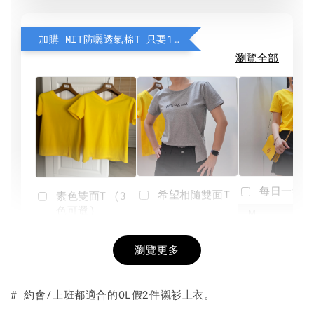
加購 MIT防曬透氣棉T 只要190元
瀏覽全部
每日一笑雙
希望相隨雙面T
素色雙面T (3
色可選)
-
NT$ 190
瀏覽更多
NT$ 450
-
+
-
+
NT$ 190
NT$ 190
NT$ 450
NT$ 450
# 約會/上班都適合的OL假2件襯衫上衣。