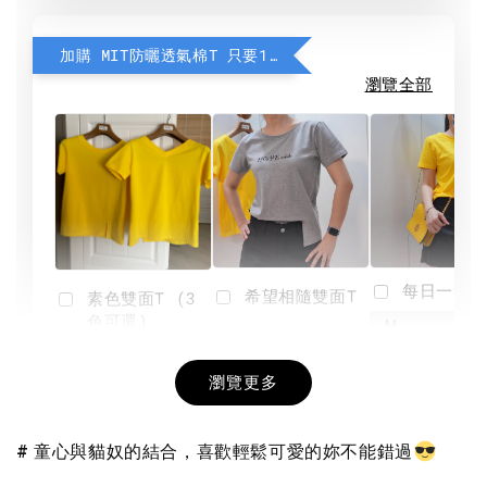
加購 MIT防曬透氣棉T 只要190元
瀏覽全部
每日一笑雙
希望相隨雙面T
素色雙面T (3
色可選)
-
NT$ 190
瀏覽更多
NT$ 450
-
+
-
+
NT$ 190
NT$ 190
NT$ 450
NT$ 450
# 童心與貓奴的結合，喜歡輕鬆可愛的妳不能錯過
加入購物車