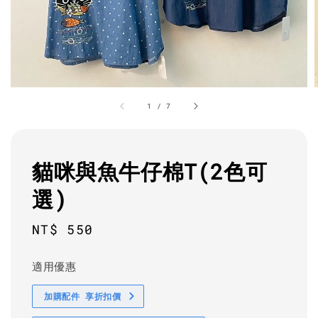
1
/
7
貓咪與魚牛仔棉T(2色可
選)
Regular
NT$ 550
price
適用優惠
加購配件 享折扣價