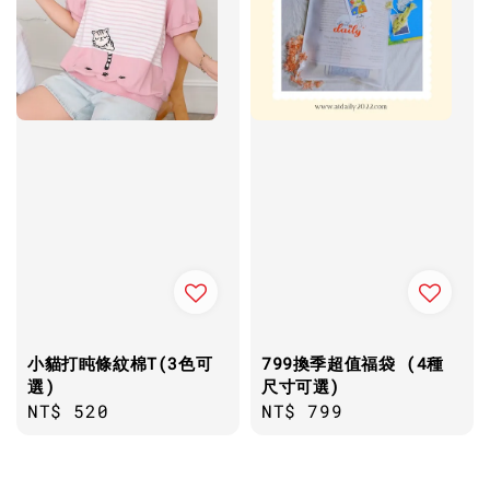
小貓打盹條紋棉T(3色可
799換季超值福袋 (4種
選)
尺寸可選)
Regular
NT$ 520
Regular
NT$ 799
price
price