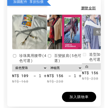
加購配件 享折扣價
瀏覽全部
售完
造型加分肩
珍珠萬用腰帶(4
百變披肩(5色可
色可選)
色可選)
選)
NT$ 156
-
+
-
+
NT$ 109
NT$ 156
NT$ 230
NT$ 160
NT$ 230
加入購物車