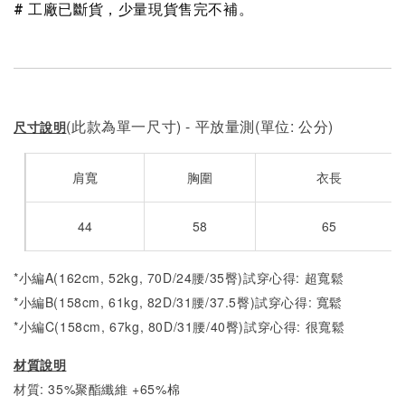
# 工廠已斷貨，少量現貨售完不補。
(此款為單一尺寸) - 平放量測(單位: 公分)
尺寸說明
肩寬
胸圍
衣長
44
58
65
*小編A(162cm, 52kg, 70D/24腰/35臀)試穿心得: 超寬鬆
*小編B(158cm, 61kg, 82D/31腰/37.5臀)試穿心得:
寬鬆
*小編C(158cm, 67kg, 80D/31腰/40臀)試穿心得: 很
寬鬆
材質說明
材質: 35%聚酯纖維 +65%棉