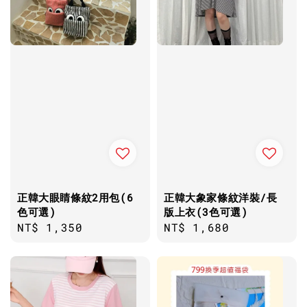
正韓大眼睛條紋2用包(6
正韓大象家條紋洋裝/長
色可選)
版上衣(3色可選)
Regular
NT$ 1,350
Regular
NT$ 1,680
price
price