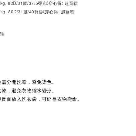
1kg, 82D/31腰/37.5臀)試穿心得:
超寬鬆
7kg, 80D/31腰/40臀)試穿心得: 超寬
鬆
纖維
色需分開洗滌，避免染色。
烘乾，避免衣物縮水變形。
時反面放入洗衣袋，可延長衣物壽命。