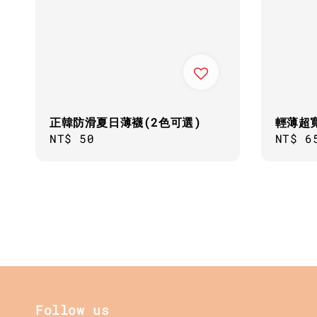
正韓防滑夏日薄襪(2色可選)
輕薄超
Regular
NT$ 50
Regul
NT$ 6
price
price
Follow us