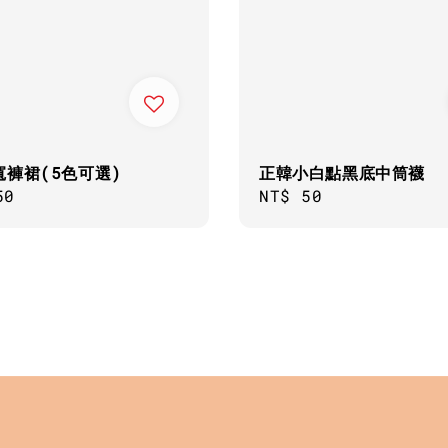
寬褲裙(5色可選)
正韓小白點黑底中筒襪
ar
50
Regular
NT$ 50
price