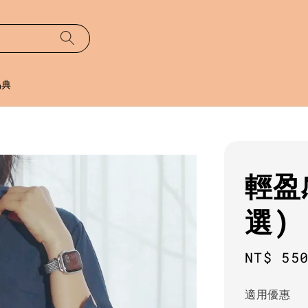
易典
輕盈
選)
Regula
NT$ 55
price
適用優惠