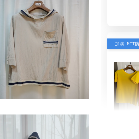
加購 MIT
素色雙
可選)