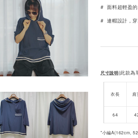
# 面料超輕盈
NT$ 190
NT$ 450
# 連帽設計，
(此款為單
尺寸說明
衣長
肩
64
4
*小編A(162cm, 5