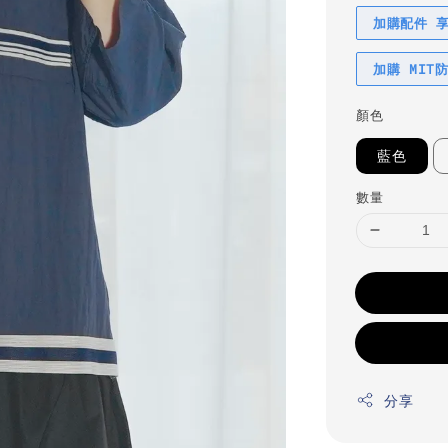
加購配件 
加購 MIT
顏色
藍色
數量
分享