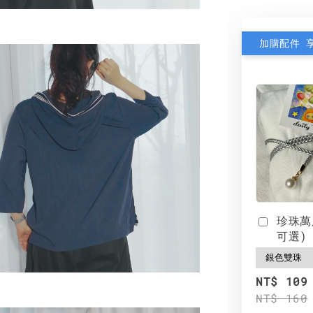
加購配件 
珍珠萬
可選)
NT$ 109
NT$ 160