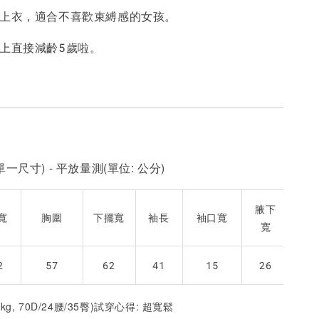
的上衣，適合不喜歡束縛感的女孩。
-
+
-
+
-
+
NT$ 190
NT$ 190
N
NT$ 450
NT$ 450
N
穿上直接減齡5歲啦。
加入購物車
一尺寸) - 平放量測(單位: 公分)
腋下
寬
胸圍
下擺寬
袖長
袖口寬
寬
2
57
62
41
15
26
2kg, 70D/24腰/35臀)試穿心得: 超寬鬆