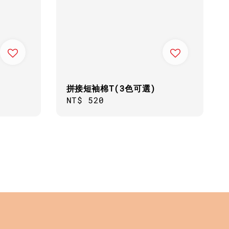
拼接短袖棉T(3色可選)
Regular
NT$ 520
price