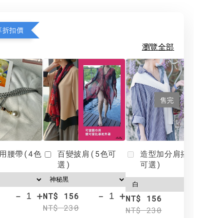
享折扣價
瀏覽全部
售完
用腰帶(4色
百變披肩(5色可
造型加分肩搭(4色
選)
可選)
-
+
-
+
NT$ 156
N
NT$ 156
NT$ 230
N
NT$ 230