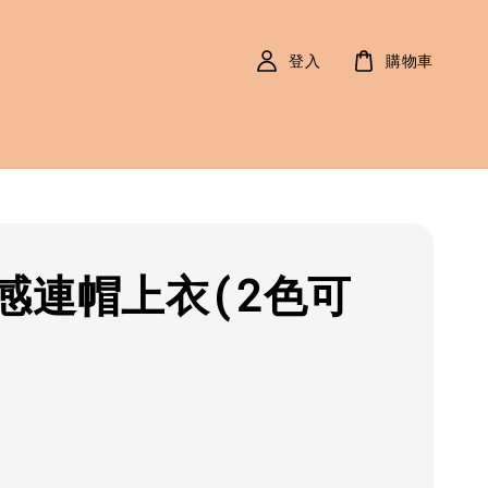
登入
購物車
感連帽上衣(2色可
r
0