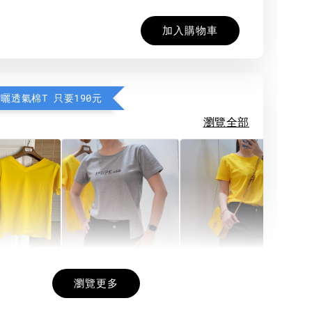
加入購物車
防曬透氣棉T 只要190元
瀏覽全部
希望相隨雙面T
每日一笑雙面T
面T (3色
瀏覽更多