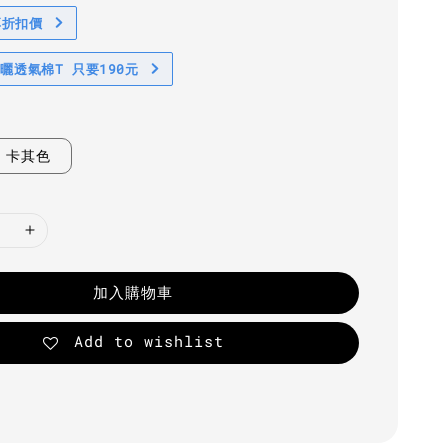
享折扣價
防曬透氣棉T 只要190元
卡其色
加入購物車
Add to wishlist