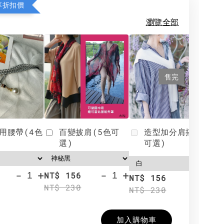
享折扣價
瀏覽全部
售完
用腰帶(4色
百變披肩(5色可
造型加分肩搭(4色
選)
可選)
-
+
-
+
NT$ 156
N
NT$ 156
NT$ 230
N
NT$ 230
加入購物車