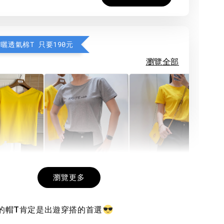
防曬透氣棉T 只要190元
瀏覽全部
希望相隨雙面T
每日一笑雙面T
面T (3色
瀏覽更多
調的帽T肯定是出遊穿搭的首選
-
+
-
+
-
+
NT$ 190
NT$ 190
N