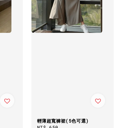
)
輕薄超寬褲裙(5色可選)
Regular
NT$ 650