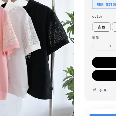
加購 MIT
color
杏色
數量
分享