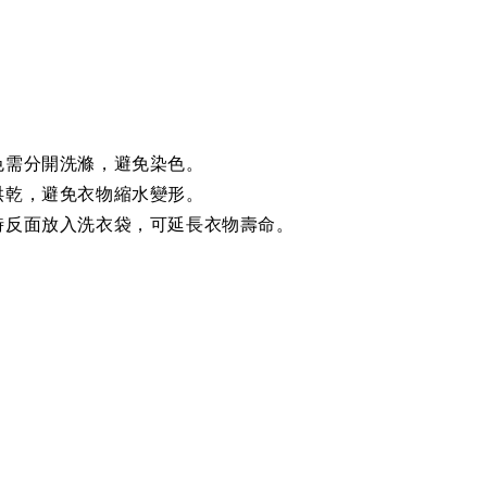
色需分開洗滌，避免染色。
烘乾，避免衣物縮水變形。
時反面放入洗衣袋，可延長衣物壽命。