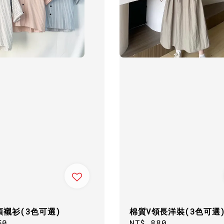
領襯衫(3色可選)
棉質V領長洋裝(3色可選
ar
50
Regular
NT$ 880