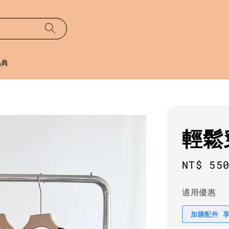
易典
輕鬆
Regula
NT$ 55
price
適用優惠
加購配件 