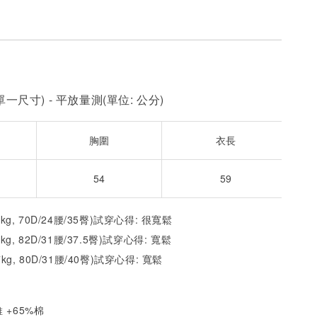
NT$ 450
NT$ 450
N
加入購物車
一尺寸) - 平放量測(單位: 公分)
胸圍
衣長
54
59
2kg, 70D/24腰/35臀)試穿心得: 很寬鬆
1kg, 82D/31腰/37.5臀)試穿心得:
寬
鬆
7kg, 80D/31腰/40臀)試穿心得:
寬
鬆
 +65%棉