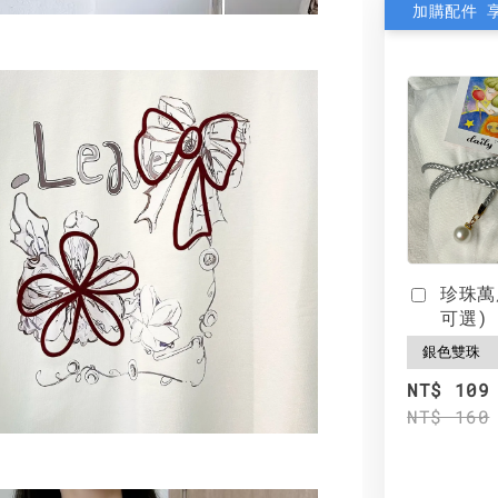
加購配件 
珍珠萬
可選)
NT$ 109
NT$ 160