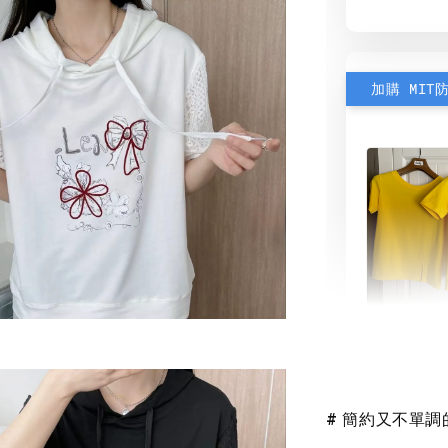
加購 MIT
素色雙
可選)
# 簡約又不單
NT$ 190