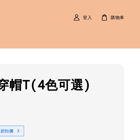
登入
購物車
穿帽T(4色可選)
r
0
享折扣價