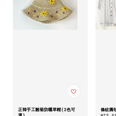
正韓手工雛菊防曬草帽(2色可
條紋圓
選)
Regul
NT$ 5