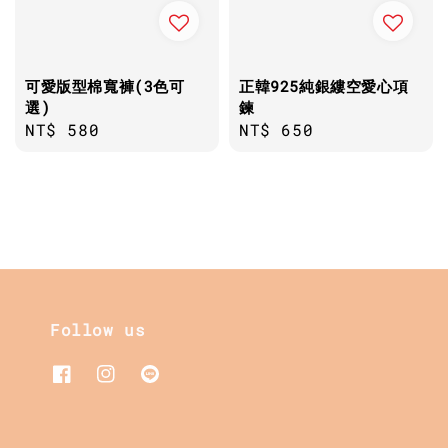
可愛版型棉寬褲(3色可
正韓925純銀縷空愛心項
選)
鍊
Regular
NT$ 580
Regular
NT$ 650
price
price
Follow us