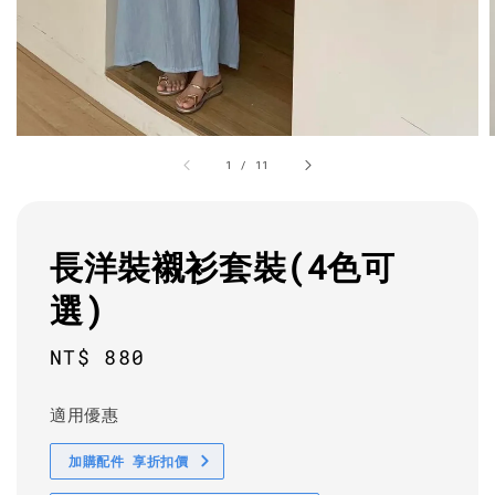
1
/
11
長洋裝襯衫套裝(4色可
選)
Regular
NT$ 880
price
適用優惠
加購配件 享折扣價