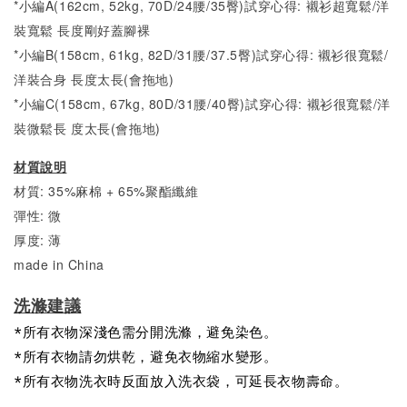
*小編A(162cm, 52kg, 70D/24腰/35臀)試穿心得:
襯衫超
寬
鬆/洋
裝
寬
鬆 長度剛好蓋腳裸
*小編B(158cm, 61kg, 82D/31腰/37.5臀)試穿心得: 襯衫很
寬
鬆/
洋裝合身
長度太長(會拖地)
*小編C(158cm, 67kg, 80D/31腰/40臀)試穿心得:
襯衫很
寬
鬆/
洋
裝微
鬆長 度太長(會拖地)
材質說明
材質: 35%麻棉 + 65%聚酯纖維
彈性: 微
厚度: 薄
made in China
洗滌建議
*所有衣物深淺色需分開洗滌，避免染色。
*所有衣物請勿烘乾，避免衣物縮水變形。
*所有衣物洗衣時反面放入洗衣袋，可延長衣物壽命。