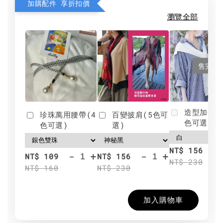
加購配件 享折扣價
瀏覽全部
售完
造型加分肩
珍珠萬用腰帶(4
百變披肩(5色可
色可選)
色可選)
選)
NT$ 156
-
+
-
+
NT$ 109
NT$ 156
NT$ 230
NT$ 160
NT$ 230
加入購物車