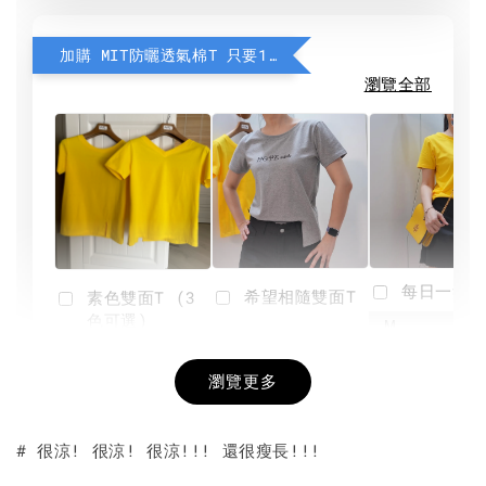
加購 MIT防曬透氣棉T 只要190元
瀏覽全部
每日一笑雙
希望相隨雙面T
素色雙面T (3
色可選)
-
NT$ 190
瀏覽更多
NT$ 450
-
+
-
+
NT$ 190
NT$ 190
NT$ 450
NT$ 450
# 很涼! 很涼! 很涼!!! 還很瘦長!!!
加入購物車