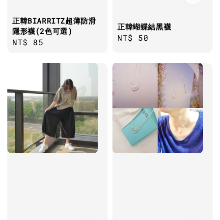
正韓BIARRITZ超薄防滑
正韓蝴蝶結黑襪
隱形襪(2色可選)
Regular
NT$ 50
Regular
NT$ 85
price
price