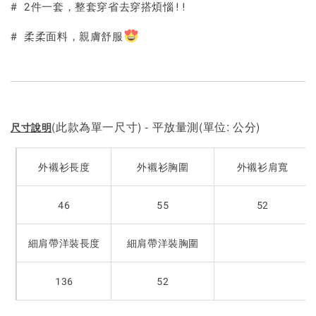
# 2件一套，整套穿省去穿搭煩惱!!
# 柔柔面料，親膚舒服
(此款為單一尺寸) - 平放量測(單位: 公分)
尺寸說明
外襯衫長度
外襯衫胸圍
外襯衫肩寬
46
55
52
細肩帶洋裝長度
細肩帶洋裝胸圍
136
52