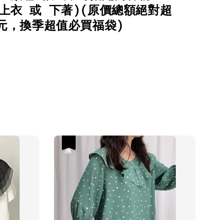
上衣 或 下著)(原價總額絕對超
0元，換季超值必買福袋)
優惠