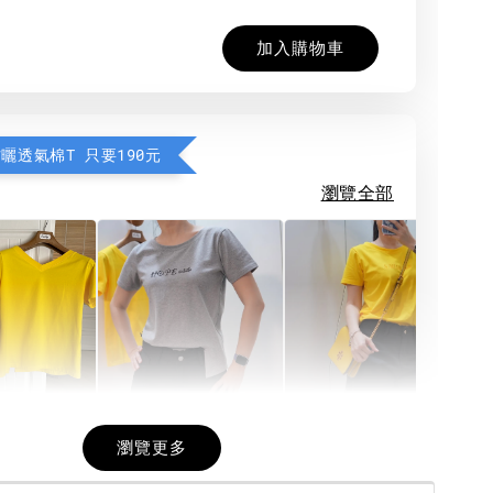
加入購物車
防曬透氣棉T 只要190元
瀏覽全部
希望相隨雙面T
每日一笑雙面T
面T (3色
瀏覽更多