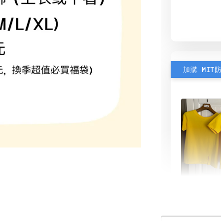
加購 MIT
素色雙
可選)