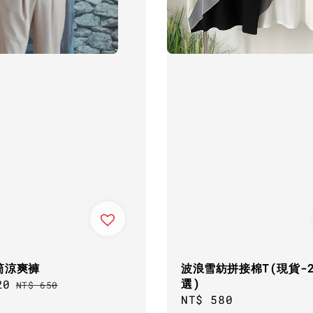
筒涼爽褲
波浪雪紡拼接棉T(現貨-
選)
20
Regular
NT$ 650
Regular
NT$ 580
price