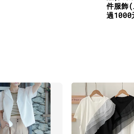
件服飾(
過100