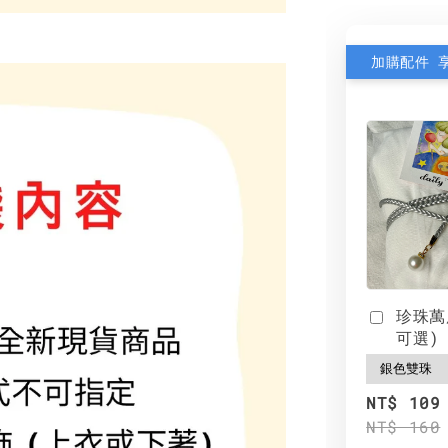
加購配件 
珍珠萬
可選)
NT$ 109
NT$ 160