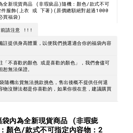
為全新現貨商品 (非瑕疵品)隨機：顏色/款式不可
-
+
-
+
-
+
NT$ 190
NT$ 190
N
件服飾(上衣 或 下著)(原價總額絕對超過1000
必買福袋)
NT$ 450
NT$ 450
N
前請注意 !!!
加入購物車
備註提供身高體重，以便我們挑選適合你的福袋內容
註「不喜歡的顏色 或是喜歡的顏色」，我們會儘可
但恕無法保證。
福袋隨機出貨無法挑款挑色，售出後概不提供任何退
容物沒辦法都是你喜歡的，如果你很在意，建議購買
福袋內為全新現貨商品 (非瑕疵
機：顏色/款式不可指定內容物：2