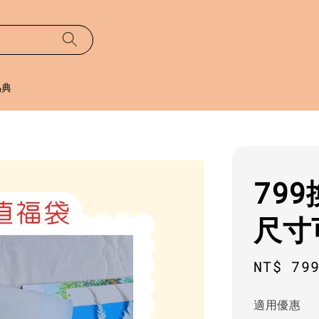
易典
79
尺寸
Regula
NT$ 79
price
適用優惠