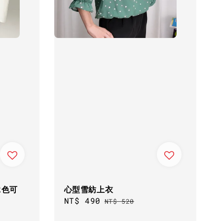
2色可
心型雪紡上衣
Sale
NT$ 490
Regular
NT$ 520
price
price