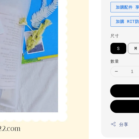
加購配件 
加購 MIT
尺寸
S
M
數量
分享