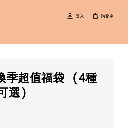
登入
購物車
9換季超值福袋 (4種
可選)
r
9