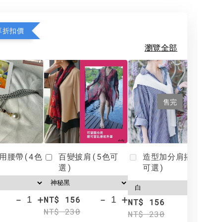
享折扣價
瀏覽全部
售完
用腰帶(4色
百變披肩(5色可
造型加分肩搭(4色
選)
可選)
-
+
-
+
NT$ 156
N
NT$ 156
NT$ 230
N
NT$ 230