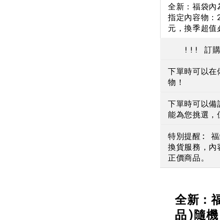
全新：福袋內
NT$ 190
指定內容物：2
元，換季超值
NT$ 450
!!! 訂購
下單時可以在
物！
下單時可以備
能為您挑選，
特別提醒: 
換貨服務，內
正價商品。
全新：
品)隨