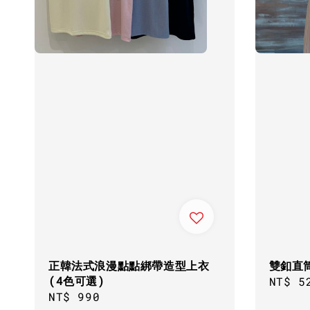
正韓法式浪漫點點綁帶造型上衣
雙釦直
(4色可選)
Sale
NT$ 5
Regular
NT$ 990
price