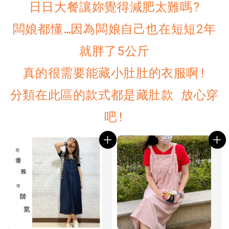
日日大餐讓妳覺得減肥太難嗎?
闆娘都懂…因為闆娘自己也在短短2年
就胖了5公斤
真的很需要能藏小肚肚的衣服啊!
分類在此區的款式都是藏肚款 放心穿
吧!