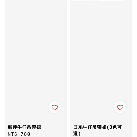
顯瘦牛仔吊帶裙
日系牛仔吊帶裙(3色可
選)
Regular
NT$ 780