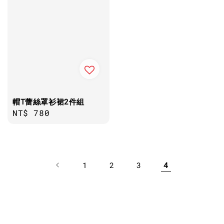
帽T蕾絲罩衫裙2件組
Regular
NT$ 780
price
1
2
3
4