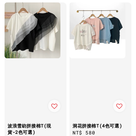
波浪雪紡拼接棉T(現
洞花拼接棉T(4色可選)
貨-2色可選)
Regular
NT$ 580