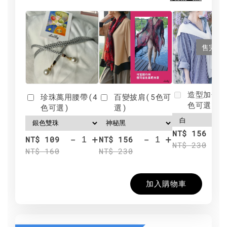
售完
造型加分肩
珍珠萬用腰帶(4
百變披肩(5色可
色可選)
色可選)
選)
NT$ 156
-
+
-
+
NT$ 109
NT$ 156
NT$ 230
NT$ 160
NT$ 230
加入購物車