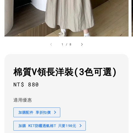
1
/
8
棉質V領長洋裝(3色可選)
Regular
NT$ 880
price
適用優惠
加購配件 享折扣價
加購 MIT防曬透氣棉T 只要190元