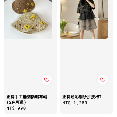
正韓手工雛菊防曬草帽
正韓迷彩網紗拼接棉T
(2色可選)
Regular
NT$ 1,280
Regular
NT$ 990
price
price