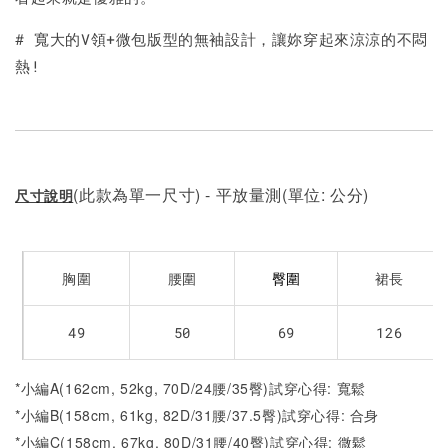
# 寬大的V領+微包版型的無袖設計，讓妳穿起來涼涼的不悶
熱!
(此款為單一尺寸) - 平放量測(單位: 公分)
尺寸說明
胸圍
腰圍
裙長
臀圍
49
50
69
126
*小編A(162cm, 52kg, 70D/24腰/35臀)試穿心得: 寬鬆
*小編B(158cm, 61kg, 82D/31腰/37.5臀)試穿心得: 合身
*小編C(158cm, 67kg, 80D/31腰/40臀)試穿心得: 微鬆