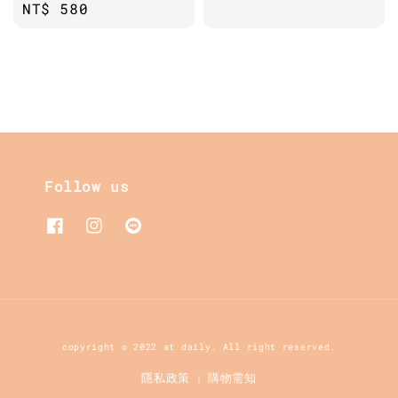
Regular
NT$ 580
price
price
Follow us
copyright © 2022 at daily. All right reserved.
隱私政策
購物需知
|