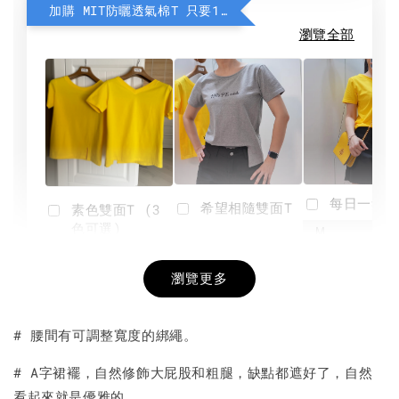
加購 MIT防曬透氣棉T 只要190元
瀏覽全部
每日一笑雙
希望相隨雙面T
素色雙面T (3
色可選)
-
NT$ 190
瀏覽更多
NT$ 450
-
+
-
+
NT$ 190
NT$ 190
NT$ 450
NT$ 450
# 腰間有可調整寬度的綁繩。
加入購物車
# A字裙襬，自然修飾大屁股和粗腿，缺點都遮好了，自然
看起來就是優雅的。