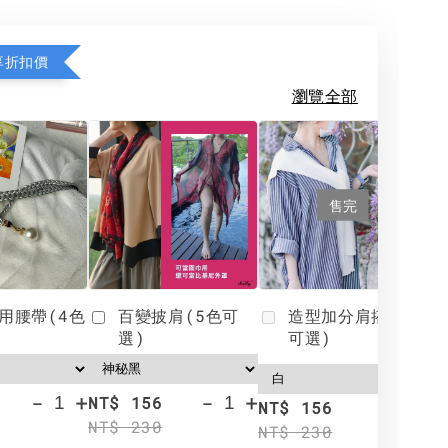
享折扣價
瀏覽全部
售完
用腰帶(4色
百變披肩(5色可
造型加分肩搭(4色
選)
可選)
-
+
-
+
NT$ 156
N
NT$ 156
NT$ 230
N
NT$ 230