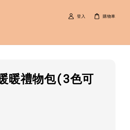
登入
購物車
暖暖禮物包(3色可
r
0