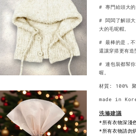
# 專門給頭大
NT$ 190
NT$ 450
# 闆闆了解頭
大的毛呢帽。
# 最棒的是，
還讓穿搭更有造
# 連包裝都幫
喔。
材質: 100% 
made in Kor
洗滌建議
*所有衣物深淺
*所有衣物請勿