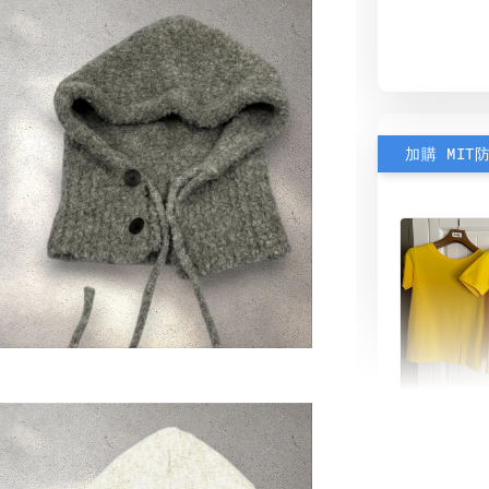
加購 MIT
素色雙
可選)