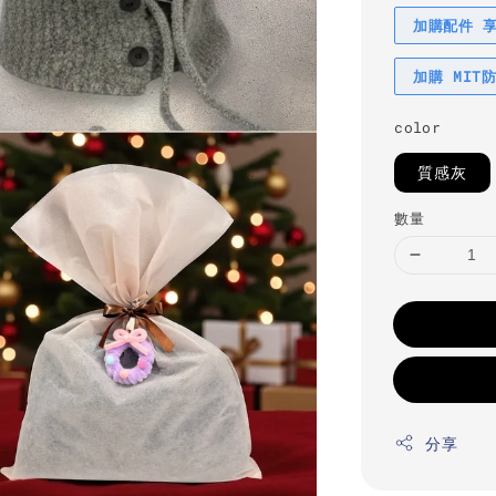
加購配件 
加購 MIT
color
質感灰
數量
分享