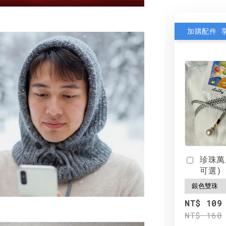
加購配件 
珍珠萬
可選)
NT$ 109
NT$ 160