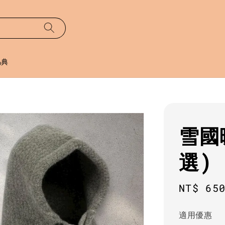
易典
雪國
選)
Regula
NT$ 65
price
適用優惠