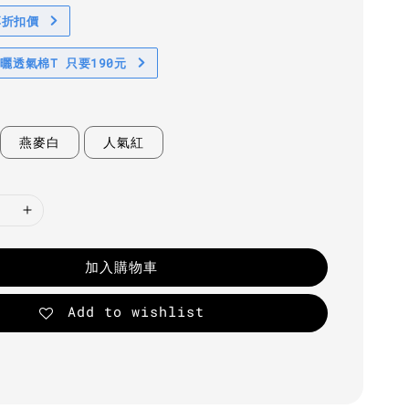
享折扣價
防曬透氣棉T 只要190元
燕麥白
人氣紅
加入購物車
Add to wishlist