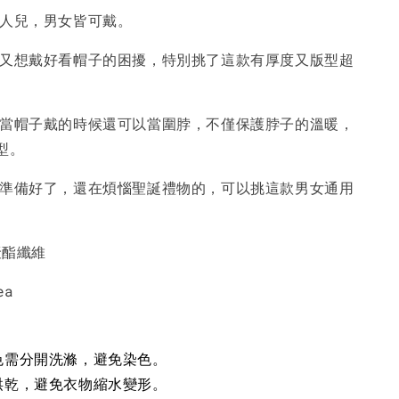
的人兒，男女皆可戴。
-
+
-
+
-
+
NT$ 190
NT$ 190
N
NT$ 450
NT$ 450
N
大又想戴好看帽子的困擾，特別挑了這款有厚度又版型超
加入購物車
不當帽子戴的時候還可以當圍脖，不僅保護脖子的溫暖，
型。
你準備好了，還在煩惱聖誕禮物的，可以挑這款男女通用
聚酯纖維
ea
色需分開洗滌，避免染色。
烘乾，避免衣物縮水變形。