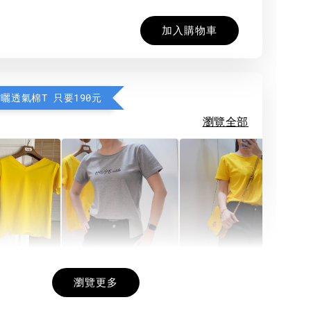
加入購物車
防曬透氣棉T 只要190元
瀏覽全部
希望相隨雙面T
每日一笑雙面T
面T (3色
瀏覽更多